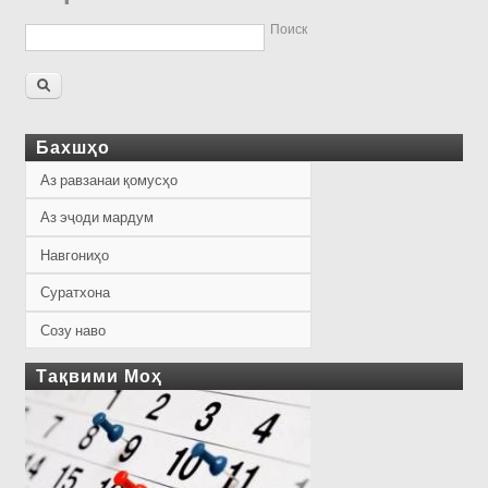
Поиск
Бахшҳо
Аз равзанаи қомусҳо
Аз эҷоди мардум
Навгониҳо
Суратхона
Созу наво
Тақвими Моҳ