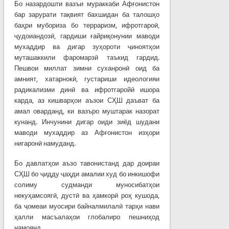
Бо назардошти вазъи мураккаби Афғонистон
бар зарурати тақвият бахшидан ба талошҳо
баҳри мубориза бо терраризм, ифротгароӣ,
ҷудоиандозӣ, гардиши ғайриқонунии маводи
мухаддир ва дигар зуҳороти ҷиноятҳои
муташаккили фаромарзӣ таъкид гардид.
Пешвои миллат зимни суханронӣ оид ба
амният, хатарнокӣ, густариши идеологияи
радикализми динӣ ва ифротгаройӣ ишора
карда, аз кишварҳои аъзои СҲШ даъват ба
амал оварданд, ки вазъро муштарак назорат
кунанд. Инчунини дигар оиди зиёд шудани
маводи мухаддир аз Афғонистон изҳори
нигаронӣ намуданд.
Бо давлатҳои аъзо тавонистанд дар доираи
СҲШ бо ҷидду ҷаҳди амалии худ бо инкишофи
солиму судманди муносибатҳои
некуҳамсоягӣ, дустӣ ва ҳамкорӣ роҳ кушода,
ба ҷомеаи муосири байналмилалӣ тарҳи нави
ҳалли масъалаҳои глобалиро пешниҳод
намоянд.