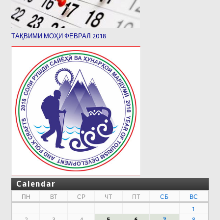
ТАҚВИМИ МОҲИ ФЕВРАЛ 2018
Calendar
ПН
ВТ
СР
ЧТ
ПТ
СБ
ВС
1
2
3
4
5
6
7
8