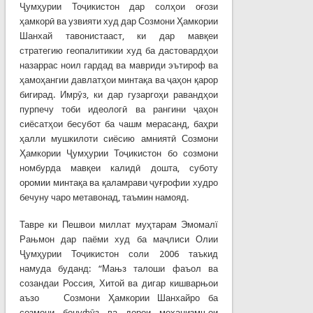
Ҷумҳурии Тоҷикистон дар солҳои оғози
ҳамкорӣ ва узвияти худ дар Созмони Ҳамкории
Шанхай тавонистааст, ки дар мавқеи
стратегию геопалитикии худ ба дастовардҳои
назаррас ноил гардад ва мавриди эътироф ва
ҳамоҳангии давлатҳои минтақа ва ҷаҳон қарор
бигирад. Имрӯз, ки дар гузаргоҳи равандҳои
пурпечу тоби идеологӣ ва рангини ҷаҳон
сиёсатҳои бесубот ба чашм мерасанд, баҳри
ҳалли мушкилоти сиёсию амниятӣ Созмони
Ҳамкории Ҷумҳурии Тоҷикистон бо созмони
номбурда мавқеи калидӣ дошта, суботу
оромии минтақа ва қаламрави ҷуғрофии худро
бечуну чаро метавонад, таъмин намояд.
Тавре ки Пешвои миллат муҳтарам Эмомалї
Рањмон дар паёми худ ба маҷлиси Олии
Ҷумҳурии Тоҷикистон соли 2006 таъкид
намуда буданд: “Мањз талоши фаъол ва
созандаи Россия, Хитой ва дигар кишварњои
аъзо Созмони Ҳамкории Шанхайро ба
созмони бонуфӯз ва дорои механизмњои