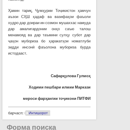
Ҳамин тариқ, Ҷумҳурии Тоҷикистон ҳамчун
аъзои СҲШ ҳадаф ва вазифаҳои фаъоли
худро дар доираи ин созмон мушаххас намуда
дар амалигардонии онҳо саъю талош
менамояд ва дар таъмини сулҳу субот дар
ҷаҳон мубориза бо ҳаракатҳои номатлуби
зидди инсонӣ фаъолона мубориза бурда
истодааст.
Сафарқулова Гулмоҳ
Ходими пешбари илмии Маркази
мероси фарҳангии тоҷикони ПИТФИ
барчасп:
Интишорот
Форма поиска