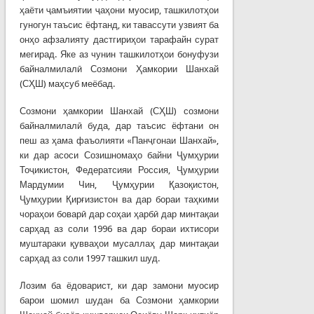
ҳаёти ҷамъиятии ҷаҳони муосир, ташкилотҳои
гуногун таъсис ёфтанд, ки тавассути узвият ба
онҳо афзалияту дастгириҳои тарафайн сурат
мегирад. Яке аз чунин ташкилотҳои бонуфузи
байналмилалӣ Созмони Ҳамкории Шанхай
(СҲШ) маҳсуб меёбад.
Созмони ҳамкории Шанхай (СҲШ) созмони
байналмилалӣ буда, дар таъсис ёфтани он
пеш аз ҳама фаъолияти «Панҷгонаи Шанхай»,
ки дар асоси Созишномаҳо байни Ҷумҳурии
Тоҷикистон, Федератсияи Россия, Ҷумҳурии
Мардумии Чин, Ҷумҳурии Қазоқистон,
Ҷумҳурии Қирғизистон ва дар бораи таҳкими
чораҳои боварӣ дар соҳаи ҳарбӣ дар минтақаи
сарҳад аз соли 1996 ва дар бораи ихтисори
муштараки қувваҳои мусаллаҳ дар минтақаи
сарҳад аз соли 1997 ташкил шуд.
Лозим ба ёдоварист, ки дар замони муосир
барои шомил шудан ба Созмони ҳамкории