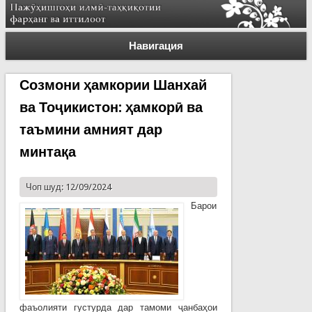
Навигация
Созмони ҳамкории Шанхай
ва Тоҷикистон: ҳамкорӣ ва
таъмини амният дар
минтақа
Чоп шуд: 12/09/2024
Барои
фаъолияти густурда дар тамоми ҷанбаҳои