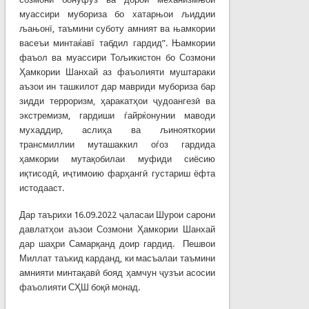
муассири мубориза бо хатарњои љиддии
љањонї, таъмини суботу амният ва њамкории
васеъи минтаќавї табдил гардид”. Њамкории
фаъол ва муассири Тољикистон бо Созмони
Ҳамкории Шанхай аз фаъолияти муштараки
аъзои ин ташкилот дар мавриди мубориза бар
зидди терроризм, ҳаракатҳои ҷудоангезӣ ва
экстремизм, гардиши ѓайрќонунии маводи
мухаддир, аслиҳа ва љинояткории
трансмиллии муташаккил оѓоз гардида
ҳамкории мутақобилаи муфиди сиёсию
иқтисодӣ, иҷтимоию фарҳангӣ густариш ёфта
истодааст.
Дар таърихи 16.09.2022 ҷаласаи Шурои сарони
давлатҳои аъзои Созмони Ҳамкории Шанхай
дар шаҳри Самарқанд доир гардид. Пешвои
Миллат таъкид карданд, ки масъалаи таъмини
амнияти минтақавӣ бояд ҳамчун ҷузъи асосии
фаъолияти СҲШ боқӣ монад.