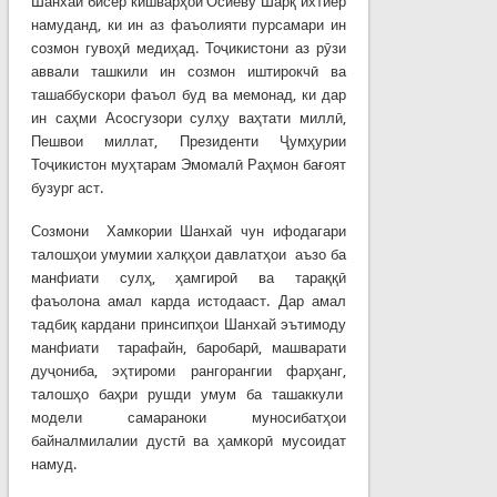
Шанхай бисёр кишварҳои Осиёву Шарқ ихтиёр
намуданд, ки ин аз фаъолияти пурсамари ин
созмон гувоҳӣ медиҳад. Тоҷикистони аз рӯзи
аввали ташкили ин созмон иштирокчӣ ва
ташаббускори фаъол буд ва мемонад, ки дар
ин саҳми Асосгузори сулҳу ваҳтати миллӣ,
Пешвои миллат, Президенти Ҷумҳурии
Тоҷикистон муҳтарам Эмомалӣ Раҳмон бағоят
бузург аст.
Созмони Хамкории Шанхай чун ифодагари
талошҳои умумии халқҳои давлатҳои аъзо ба
манфиати сулҳ, ҳамгироӣ ва тараққӣ
фаъолона амал карда истодааст. Дар амал
тадбиқ кардани принсипҳои Шанхай эътимоду
манфиати тарафайн, баробарӣ, машварати
дуҷониба, эҳтироми рангорангии фарҳанг,
талошҳо баҳри рушди умум ба ташаккули
модели самараноки муносибатҳои
байналмилалии дустӣ ва ҳамкорӣ мусоидат
намуд.