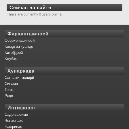
Сейчас на сайте
There are currently 0 users online.
Фарҳангшиносӣ
Осорхонашиносӣ
Кохҳо ва кушкҳо
Китобдорӣ
Клубҳо
Ҳунаркада
Санъати тасвирӣ
Синамо
Театр
Рақс
Интишорот
Садо ва симо
Чопхонаҳо
Нашрияҳо