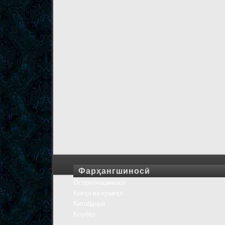
Фарҳангшиносӣ
Осорхонашиносӣ
Кохҳо ва кушкҳо
Китобдорӣ
Клубҳо