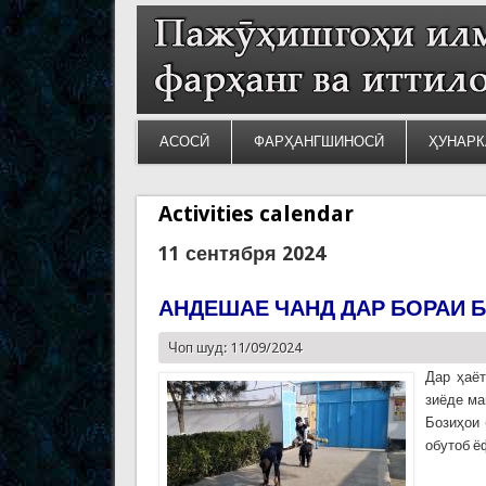
АСОСӢ
ФАРҲАНГШИНОСӢ
ҲУНАРК
Activities calendar
11 сентября 2024
АНДЕШАЕ ЧАНД ДАР БОРАИ 
Чоп шуд: 11/09/2024
Дар ҳаёт
зиёде ма
Бозиҳои 
обутоб ё