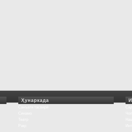
Ҳунаркада
И
Санъати тасвирӣ
Сад
Синамо
Чоп
Театр
На
Рақс
Инт