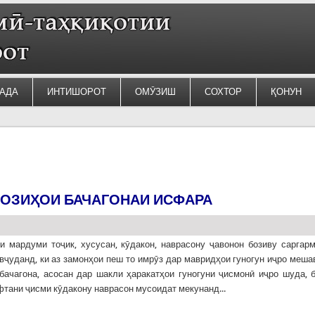
АДА
ИНТИШОРОТ
ОМӮЗИШ
СОХТОР
ҚОНУН
БОЗИҲОИ БАЧАГОНАИ ИСФАРА
и мардуми тоҷик, хусусан, кӯдакон, наврасону ҷавонон бозиву саргар
вҷуданд, ки аз замонҳои пеш то имрӯз дар мавридҳои гуногун иҷро меша
бачагона, асосан дар шакли ҳаракатҳои гуногуни ҷисмонӣ иҷро шуда, 
фтани ҷисми кӯдакону наврасон мусоидат мекунанд...