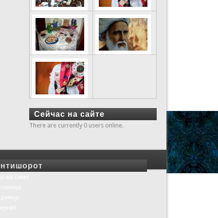
Сейчас на сайте
There are currently 0 users online.
нтишорот
о ва симо
хонаҳо
шрияҳо
ернет