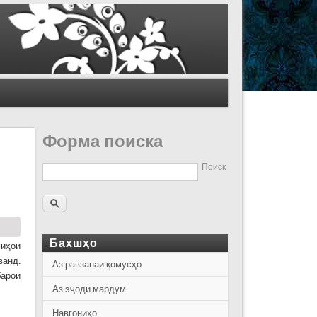
Форма поиска
Поиск
Бахшҳо
миҳои
ванд.
Аз равзанаи қомусҳо
барои
Аз эҷоди мардум
Навгониҳо