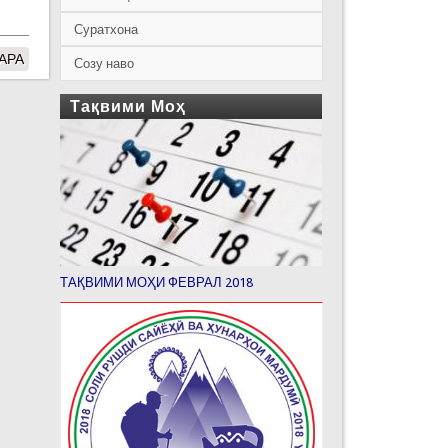
Суратхона
АРА
Созу наво
Тақвими Моҳ
ТАҚВИМИ МОҲИ ФЕВРАЛ 2018