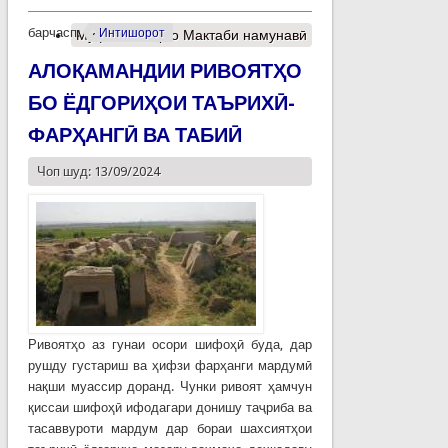
барчасп:
Интишорот
Муфассалтар
о Мактаби намунавӣ
АЛОҚАМАНДИИ РИВОЯТҲО
БО ЁДГОРИҲОИ ТАЪРИХӢ-
ФАРҲАНГӢ ВА ТАБИӢ
Чоп шуд: 13/09/2024
Ривоятҳо аз гунаи осори шифоҳӣ буда, дар
рушду густариш ва ҳифзи фарҳанги мардумӣ
нақши муассир доранд. Чунки ривоят ҳамчун
қиссаи шифоҳӣ ифодагари донишу таҷриба ва
тасаввуроти мардум дар бораи шахсиятҳои