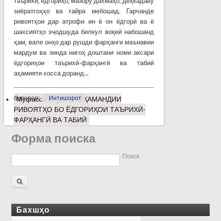
таърихӣ, ёдгориҳо, мазору дахмаҳо, деҳкадаву
зиёратгоҳҳо ва ғайра мебошад. Гарчанде
ривоятҳои дар атрофи ин ё он ёдгорӣ ва ё
шахсиятҳо эҷодшуда билкул воқеӣ набошанд
ҳам, вале онҳо дар рушди фарҳанги маънавии
мардум ва зинда нигоҳ доштани номи аксари
ёдгориҳои таърихӣ-фарҳангӣ ва табиӣ
аҳамияти хосса доранд...
барчасп:
Интишорот
Муфассалтар
о АЛОҚАМАНДИИ
РИВОЯТҲО БО ЁДГОРИҲОИ ТАЪРИХӢ-
ФАРҲАНГӢ ВА ТАБИӢ
Форма поиска
Поиск
Бахшҳо