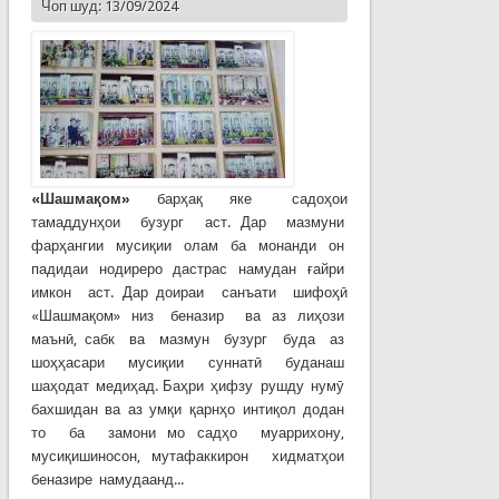
Чоп шуд: 13/09/2024
«
Шашмақом»
барҳақ яке садоҳои
тамаддунҳои бузург аст. Дар мазмуни
фарҳангии мусиқии олам ба монанди он
падидаи нодиреро дастрас намудан ғайри
имкон аст. Дар доираи санъати шифоҳӣ
«Шашмақом» низ беназир ва аз лиҳози
маънӣ, сабк ва мазмун бузург буда аз
шоҳҳасари мусиқии суннатӣ буданаш
шаҳодат медиҳад. Баҳри ҳифзу рушду нумӯ
бахшидан ва аз умқи қарнҳо интиқол додан
то ба замони мо садҳо муаррихону,
мусиқишиносон, мутафаккирон хидматҳои
беназире намудаанд...