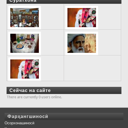
Суратхона
Сейчас на сайте
There are currently 0 users online.
Фарҳангшиносӣ
Осорхонашиносӣ