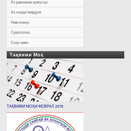
Аз равзанаи қомусҳо
Аз эҷоди мардум
Навгониҳо
Суратхона
Созу наво
Тақвими Моҳ
ТАҚВИМИ МОҲИ ФЕВРАЛ 2018