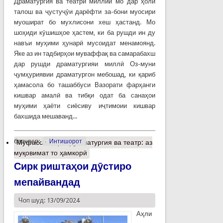
Драматургия ва театри миллии мо дар ҳоли
талош ва ҷустуҷӯи дарёфти за-бони муосири
муошират бо мухлисони хеш ҳастанд. Мо
шоҳиди кӯшишҳое ҳастем, ки ба рушди ин ду
навъи муҳими ҳунарӣ мусоидат менамоянд.
Яке аз ин тадбирҳои муваффақ ва самарабахш
дар рушди драматургияи миллӣ Оз-муни
ҷумҳуриявии драматургон мебошад, ки қариб
ҳамасола бо ташаббуси Вазорати фарҳанги
кишвар амалӣ ва тибқи одат ба санаҳои
муҳими ҳаёти сиёсиву иҷтимоии кишвар
бахшида мешаванд...
барчасп:
Интишорот
Муфассалтар
о Драматургия ва театр: аз
муқовимат то ҳамкорӣ
Сирк риштаҳои дӯстиро
мепайвандад
Чоп шуд: 13/09/2024
Аҳли