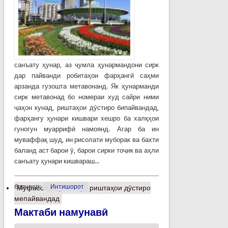
санъату ҳунар, аз ҷумла ҳунармандони сирк
дар пайванди робитаҳои фарҳангӣ саҳми
арзанда гузошта метавонанд. Як ҳунарманди
сирк метавонад бо номераи худ сайри ними
ҷаҳон кунад, риштаҳои дӯстиро бипайвандад,
фарҳангу ҳунари кишвари хешро ба халқҳои
гуногун муаррифӣ намоянд. Агар ба ин
муваффақ шуд, ин рисолати муборак ва бахти
баланд аст барои ӯ, барои сирки тоҷик ва аҳли
санъату ҳунари кишвараш...
барчасп:
Интишорот
Муфассалтар
о Сирк риштаҳои дӯстиро
мепайвандад
Мактаби намунавӣ