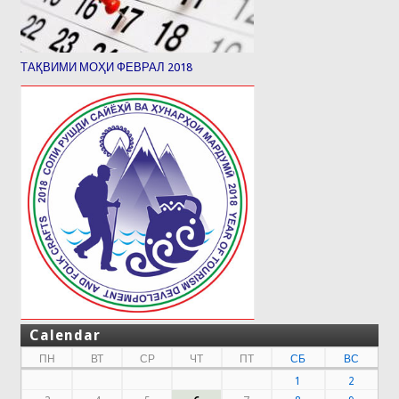
ТАҚВИМИ МОҲИ ФЕВРАЛ 2018
Calendar
ПН
ВТ
СР
ЧТ
ПТ
СБ
ВС
1
2