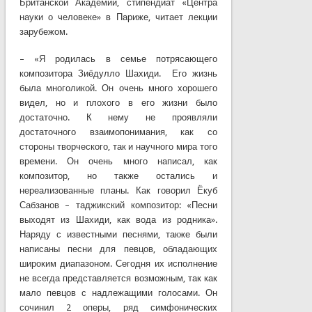
Британской Академии, стипендиат «Центра
науки о человеке» в Париже, читает лекции
зарубежом.
– «Я родилась в семье потрясающего
композитора Зиёдулло Шахиди. Его жизнь
была многоликой. Он очень много хорошего
видел, но и плохого в его жизни было
достаточно. К нему не проявляли
достаточного взаимопонимания, как со
стороны творческого, так и научного мира того
времени. Он очень много написал, как
композитор, но также остались и
нереализованные планы. Как говорил Ёкуб
Сабзанов – таджикский композитор: «Песни
выходят из Шахиди, как вода из родника».
Наряду с известными песнями, также были
написаны песни для певцов, обладающих
широким диапазоном. Сегодня их исполнение
не всегда представляется возможным, так как
мало певцов с надлежащими голосами. Он
сочинил 2 оперы, ряд симфонических