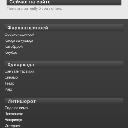
Сейчас на сайте
There are currently 0 users online.
Фарҳангшиносӣ
Осорхонашиносӣ
Кохҳо ва кушкҳо
Китобдорӣ
Клубҳо
Ҳунаркада
Санъати тасвирӣ
Синамо
Театр
Рақс
Интишорот
Садо ва симо
Чопхонаҳо
Нашрияҳо
Интернет