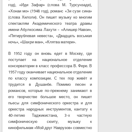
год), «Иди Зафар» (слова М. Турсунзаде),
«Хонаи мо» (1948 год), романс «Зи сузи сина»
(слова Хилоли). Он пишет музыку ко многим
спектаклям Академического театра драмы
имени Абулкосима Лахути – «Алишер Навои»,
«Пятирублевая невеста», «Двадцать восьмая
ночь», «Шахри ман», «Клятва матери».
В 1952 году он вновь едет в Москву, где
поступает на национальное отделение
консерватории в класс профессора В. Фере. В
1957 году оканчивает национальное отделение
по классу композиции. С тех пор живёт и
трудится в Душанбе. Помимо песен и
романсов, которые по-прежнему занимают в
его творчестве большое место, он пишет
пьесы для симфонического оркестра и для
оркестра народных инструментов, кантату к
40-летию Таджикистана, 3-х частную
симфоническую сюиту, музыку к
кинофильмам «Мой друг Наврузов» совместно