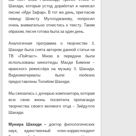
Шахиди, которые устод доработал и написал
песню «Иди Зафар». В тот же день, пригласив
певицу Шоисту Муллоджанову, попросил
очень внимательно отнестись к тексту. Таким
образом, песня готова была за один день.
Аналогичная программа о творчестве 3.
Шахиди была снята автором данной статьи на
ТВ «Пойтахт». Мною в передаче были
использованы киноэтюды Махди Бимони –
иранского режиссёра на музыку 3. Шахиди.
Видеоматериалы были любезно
предоставлены Толибом Шахиди.
Мы связались с дочерью композитора, которая
всю свою жизнь посвятила пропаганде
творчества своего великого отца – Зиёдулло
Шахиди.
Мунира Шахиди –
доктор филологических
наук, единственный член-корреспондент