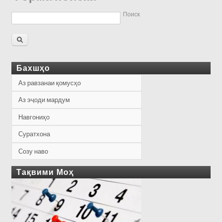
Поиск
Бахшҳо
Аз равзанаи қомусҳо
Аз эҷоди мардум
Навгониҳо
Суратхона
Созу наво
Тақвими Моҳ