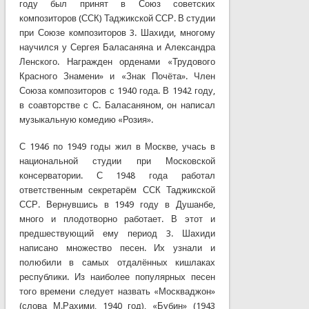
году был принят в Союз советских
композиторов (ССК) Таджикской ССР. В студии
при Союзе композиторов 3. Шахиди, многому
научился у Сергея Баласаняна и Александра
Ленского. Награжден орденами «Трудового
Красного Знамени» и «Знак Почёта». Член
Союза композиторов с 1940 года. В 1942 году,
в соавторстве с С. Баласаняном, он написал
музыкальную комедию «Розия».
С 1946 по 1949 годы жил в Москве, учась в
национальной студии при Московской
консерватории. С 1948 года работал
ответственным секретарём ССК Таджикской
ССР. Вернувшись в 1949 году в Душанбе,
много и плодотворно работает. В этот и
предшествующий ему период 3. Шахиди
написано множество песен. Их узнали и
полюбили в самых отдалённых кишлаках
республики. Из наиболее популярных песен
того времени следует назвать «Москваджон»
(слова М.Рахими, 1940 год), «Бубин» (1943