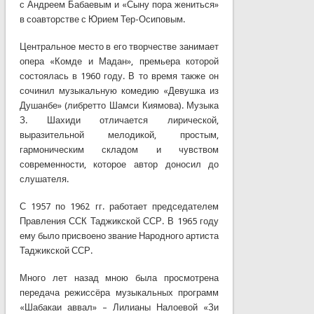
с Андреем Бабаевым и «Сыну пора жениться»
в соавторстве с Юрием Тер-Осиповым.
Центральное место в его творчестве занимает
опера «Комде и Мадан», премьера которой
состоялась в 1960 году. В то время также он
сочинил музыкальную комедию «Девушка из
Душанбе» (либретто Шамси Киямова). Музыка
З. Шахиди отличается лирической,
выразительной мелодикой, простым,
гармоническим складом и чувством
современности, которое автор доносил до
слушателя.
С 1957 по 1962 гг. работает председателем
Правления ССК Таджикской ССР. В 1965 году
ему было присвоено звание Народного артиста
Таджикской ССР.
Много лет назад мною была просмотрена
передача режиссёра музыкальных программ
«Шабакаи аввал» – Лилианы Налоевой «Зи