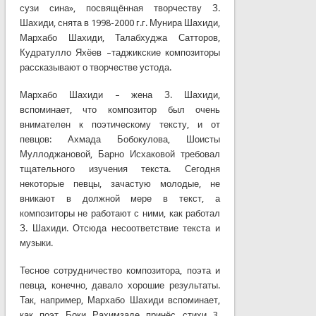
сузи сина», посвящённая творчеству З.
Шахиди, снята в 1998-2000 г.г. Мунира Шахиди,
Мархабо Шахиди, Талабхуджа Сатторов,
Кудратулло Яхёев –таджикские композиторы
рассказывают о творчестве устода.
Мархабо Шахиди – жена З. Шахиди,
вспоминает, что композитор был очень
внимателен к поэтическому тексту, и от
певцов: Ахмада Бобокулова, Шоисты
Муллоджановой, Барно Исхаковой требовал
тщательного изучения текста. Сегодня
некоторые певцы, зачастую молодые, не
вникают в должной мере в текст, а
композиторы не работают с ними, как работал
З. Шахиди. Отсюда несоответствие текста и
музыки.
Тесное сотрудничество композитора, поэта и
певца, конечно, давало хорошие результаты.
Так, например, Мархабо Шахиди вспоминает,
как поэт Боки Рахимзаде принёс стихи 3.