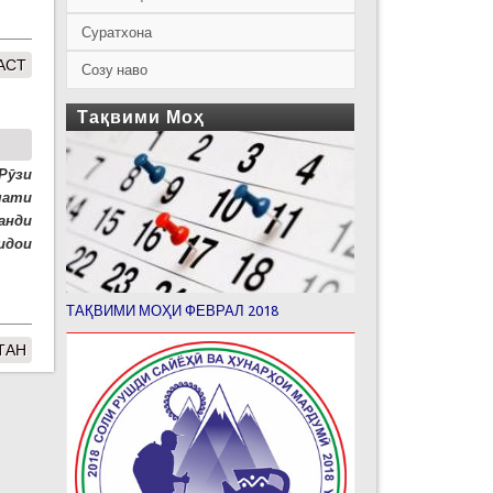
Суратхона
АСТ
Созу наво
Тақвими Моҳ
Рӯзи
мати
анди
идои
ТАҚВИМИ МОҲИ ФЕВРАЛ 2018
ТАН