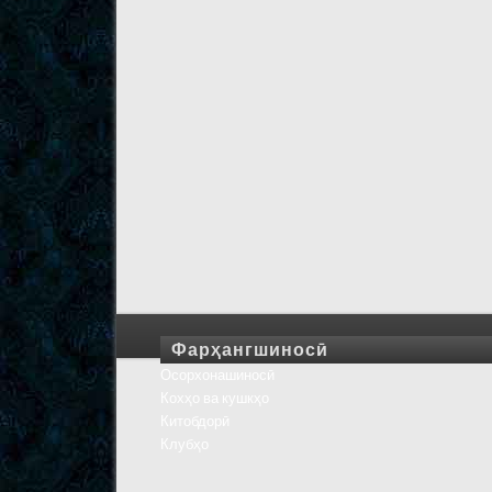
Фарҳангшиносӣ
Осорхонашиносӣ
Кохҳо ва кушкҳо
Китобдорӣ
Клубҳо