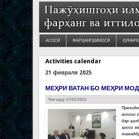
АСОСӢ
ФАРҲАНГШИНОСӢ
ҲУНАРК
Activities calendar
21 февраля 2025
МЕҲРИ ВАТАН БО МЕҲРИ МОД
Чоп шуд: 21/02/2025
Презид
асосии с
дар қал
ҳисси в
тамадду