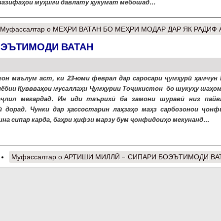
вазифаҳои муҳими давлату ҳукумат мебошад...
Муфассалтар
о МЕҲРИ ВАТАН БО МЕҲРИ МОДАР ДАР ЯК РАДИФ 
ОЭЪТИМОДИ ВАТАН
гон маълум аст, ки 23-юми феврал дар саросари ҷумҳурӣ ҳамчун 
ёбии Қуввваҳои мусаллаҳи Ҷумҳурии Тоҷикистон бо шукуҳу шаҳо
аҷлил мегардад. Ин иди таърихӣ ба замони шуравӣ низ пайв
 дорад. Чунки дар ҳассостарин лаҳзаҳо маҳз сарбозонои ҷонф
ина сипар карда, баҳри ҳифзи марзу бум ҷонфидоиҳо мекунанд...
Муфассалтар
о АРТИШИ МИЛЛӢ – СИПАРИ БОЭЪТИМОДИ ВА