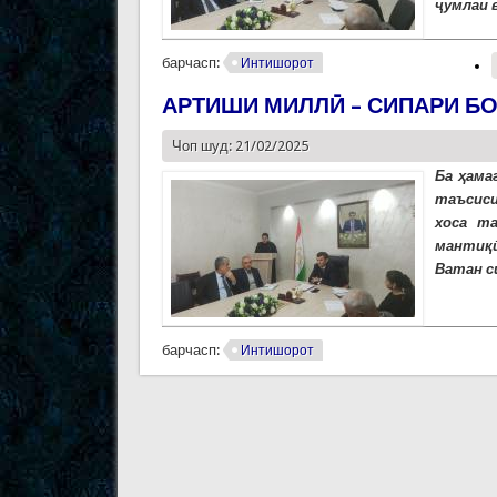
ҷумлаи 
барчасп:
Интишорот
АРТИШИ МИЛЛӢ – СИПАРИ Б
Чоп шуд: 21/02/2025
Ба ҳама
таъсиси
хоса т
мантиқӣ
Ватан с
барчасп:
Интишорот