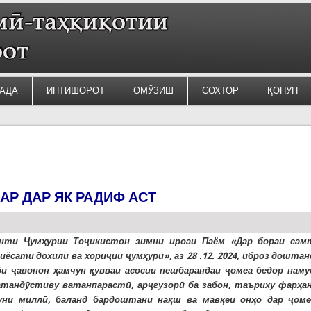
АДА
ИНТИШОРОТ
ОМӮЗИШ
СОХТОР
ҚОНУН
АР ДАР ЯК РАДИФ АСТ
енти Ҷумҳурии Тоҷикистон зимни ироаи Паём «Дар бораи сам
иёсати дохилӣ ва хориҷии ҷумҳурӣ», аз 28 .12. 2024, иброз доштан
би ҷавонон ҳамчун қувваи асосии пешбарандаи ҷомеа бедор наму
атандӯстиву ватанпарастӣ, арҷгузорӣ ба забон, таъриху фарҳан
ни миллӣ, баланд бардоштани нақш ва мавқеи онҳо дар ҷоме