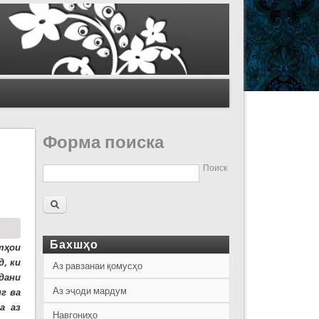
Форма поиска
Поиск
Бахшҳо
тҳои
д, ки
Аз равзанаи қомусҳо
дани
Аз эҷоди мардум
г ва
а аз
Навгониҳо