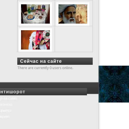
Сейчас на сайте
There are currently 0 users online.
нтишорот
о ва симо
хонаҳо
шрияҳо
ернет