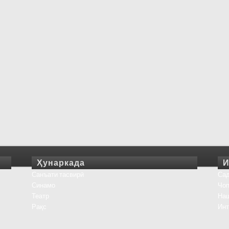
Ҳунаркада
И
Санъати тасвирӣ
Сад
Синамо
Чоп
Театр
На
Рақс
Инт