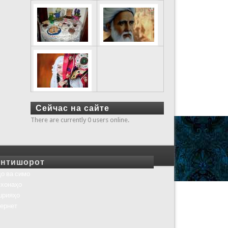
Сейчас на сайте
There are currently 0 users online.
нтишорот
о ва симо
хонаҳо
шрияҳо
ернет