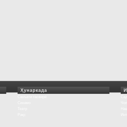
Ҳунаркада
И
Санъати тасвирӣ
Сад
Синамо
Чоп
Театр
На
Рақс
Инт