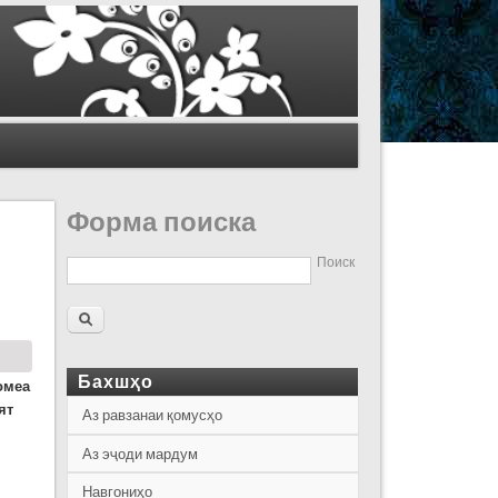
Форма поиска
Поиск
Бахшҳо
омеа
ят
Аз равзанаи қомусҳо
Аз эҷоди мардум
Навгониҳо