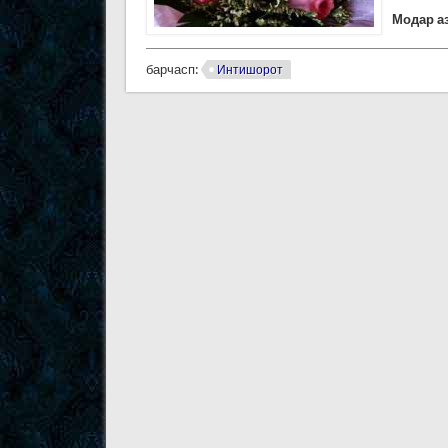
Модар аз
барчасп:
Интишорот