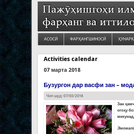
АСОСӢ
ФАРҲАНГШИНОСӢ
ҲУНАРК
Activities calendar
07 марта 2018
Бузургон дар васфи зан – мод
Чоп шуд: 07/03/2018
Зан ҳамч
огоҳу бо
мекунад,
Эмомалӣ