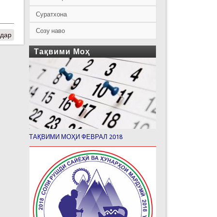
Суратхона
Созу наво
одар
Тақвими Моҳ
ТАҚВИМИ МОҲИ ФЕВРАЛ 2018