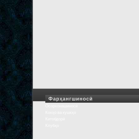
Фарҳангшиносӣ
Осорхонашиносӣ
Кохҳо ва кушкҳо
Китобдорӣ
Клубҳо