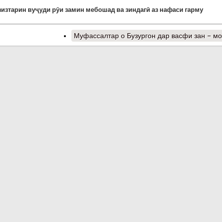
изтарин вуҷуди рӯи замин мебошад ва зиндагӣ аз нафаси гарму
Муфассалтар
о Бузургон дар васфи зан – м