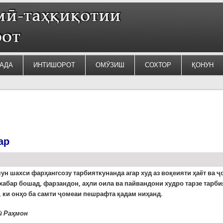
АДА
ИНТИШОРОТ
ОМӮЗИШ
СОХТОР
ҚОНУН
ар
ун шахси фарҳангсозу тарбияткунанда агар худ аз воқеияти ҳаёт ва ҷ
хабар бошад, фарзандон, аҳли оила ва пайвандони худро тарзе тарби
 ки онҳо ба самти ҷомеаи пешрафта қадам ниҳанд.
 Раҳмон