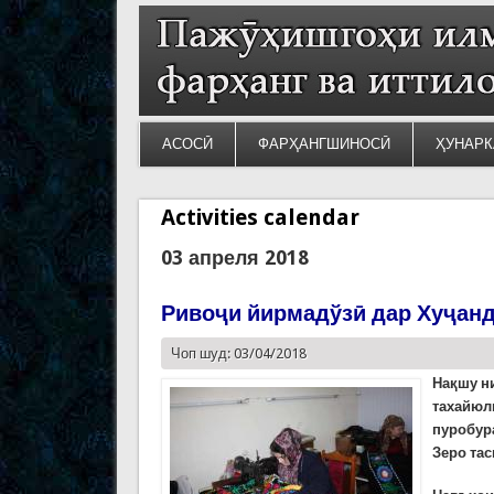
АСОСӢ
ФАРҲАНГШИНОСӢ
ҲУНАРК
Activities calendar
03 апреля 2018
Ривоҷи йирмадўзӣ дар Хуҷан
Чоп шуд: 03/04/2018
Нақшу ни
тахайюли
пуробура
Зеро тас