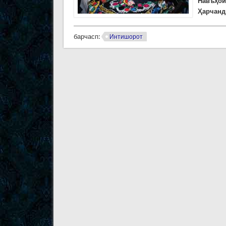
Навъҳои
Ҳарчанд 
барчасп:
Интишорот