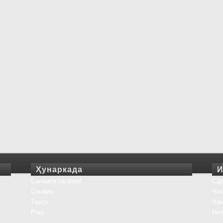
Ҳунаркада
И
Санъати тасвирӣ
Сад
Синамо
Чоп
Театр
На
Рақс
Инт