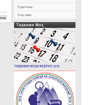
Суратхона
Созу наво
ҷанд
Тақвими Моҳ
ТАҚВИМИ МОҲИ ФЕВРАЛ 2018