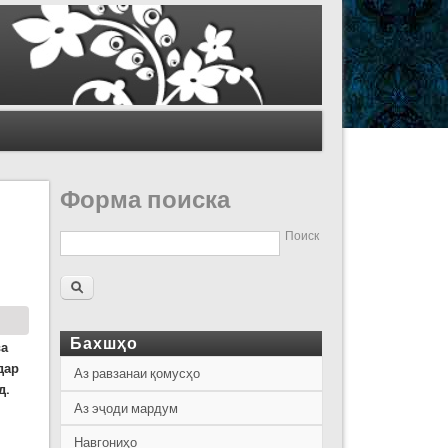
Форма поиска
Поиск
Бахшҳо
ва
дар
Аз равзанаи қомусҳо
д.
Аз эҷоди мардум
Навгониҳо