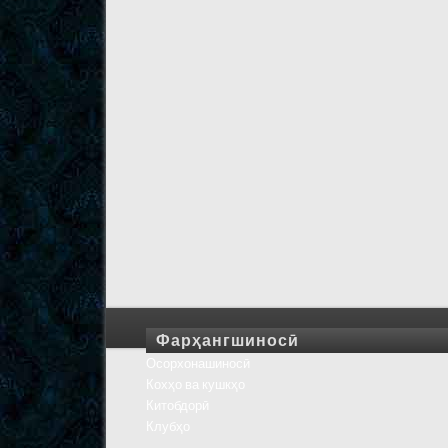
Фарҳангшиносӣ
Осорхонашиносӣ
Кохҳо ва кушкҳо
Китобдорӣ
Клубҳо