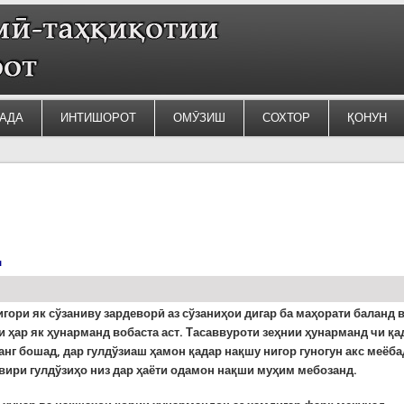
АДА
ИНТИШОРОТ
ОМӮЗИШ
СОХТОР
ҚОНУН
д
гори як сўзаниву зардеворӣ аз сўзаниҳои дигар ба маҳорати баланд 
 ҳар як ҳунарманд вобаста аст. Тасаввуроти зеҳнии ҳунарманд чи қа
нг бошад, дар гулдўзиаш ҳамон қадар нақшу нигор гуногун акс меёба
вири гулдўзиҳо низ дар ҳаёти одамон нақши муҳим мебозанд.