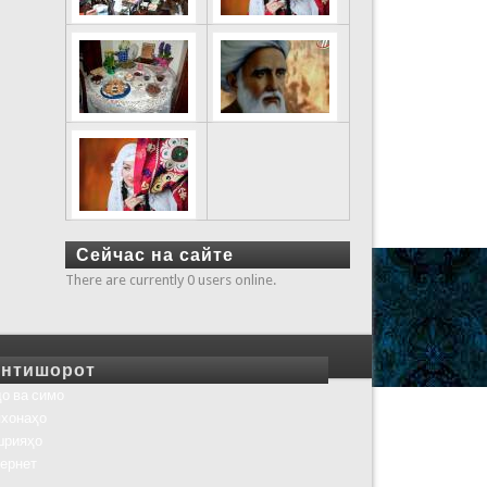
Сейчас на сайте
There are currently 0 users online.
нтишорот
о ва симо
хонаҳо
шрияҳо
ернет