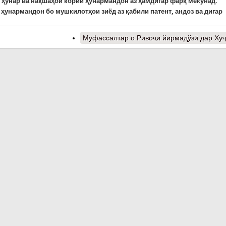
 ҳунар ва нақшаҳои кории ҳунармандон аз ҳамдигар фарқ мекунад.
ҳунармандон бо мушкилотҳои зиёд аз қабили патент, андоз ва дигар
Муфассалтар
о Ривоҷи йирмадўзӣ дар Ху