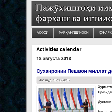
АСОСӢ
ФАРҲАНГШИНОСӢ
ҲУНАРК
Activities calendar
18 августа 2018
Суханронии Пешвои миллат д
Чоп шуд: 18/08/2018
Ҳурматл
Президе
Дӯстони 
Нахуст и