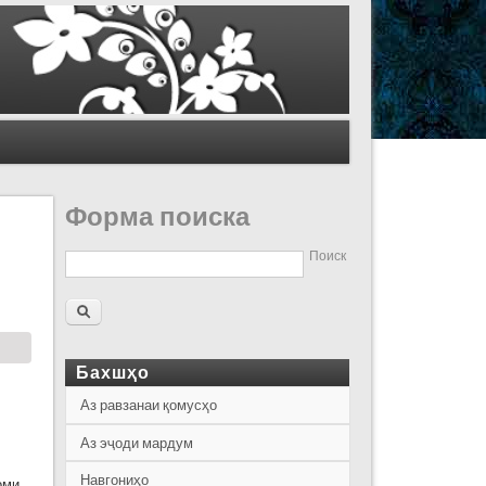
Форма поиска
Поиск
Бахшҳо
Аз равзанаи қомусҳо
Аз эҷоди мардум
Навгониҳо
оми