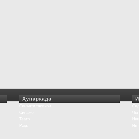
Ҳунаркада
И
Санъати тасвирӣ
Сад
Синамо
Чоп
Театр
На
Рақс
Инт