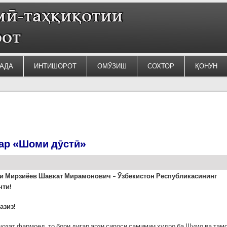
АДА
ИНТИШОРОТ
ОМӮЗИШ
СОХТОР
ҚОНУН
ар «Шоми дӯстӣ»
и Мирзиёев Шавкат Мирамонович – Ӯзбекистон Республикасининг
нти!
азиз!
ҷозат фармоед, то бори дигар арзи сипоси самимии худро ба Шумо ва там