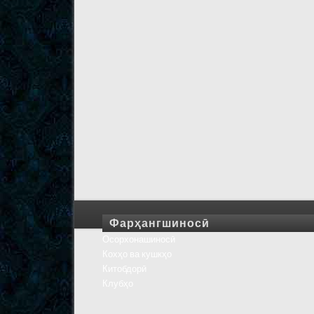
Фарҳангшиносӣ
Осорхонашиносӣ
Кохҳо ва кушкҳо
Китобдорӣ
Клубҳо