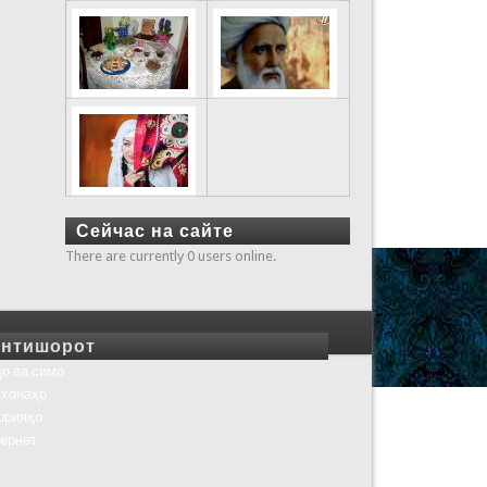
Сейчас на сайте
There are currently 0 users online.
нтишорот
о ва симо
хонаҳо
шрияҳо
ернет