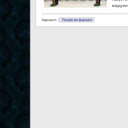
мардуми 
барчасп:
Пешво ва фарҳанг