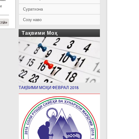
и
Суратхона
Созу наво
стӣ»
Тақвими Моҳ
ТАҚВИМИ МОҲИ ФЕВРАЛ 2018