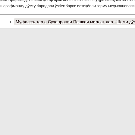
шарафманду дӯсту бародари ӯзбек барои истиқболи гарму меҳмоннавози
Муфассалтар
о Суханронии Пешвои миллат дар «Шоми дӯ