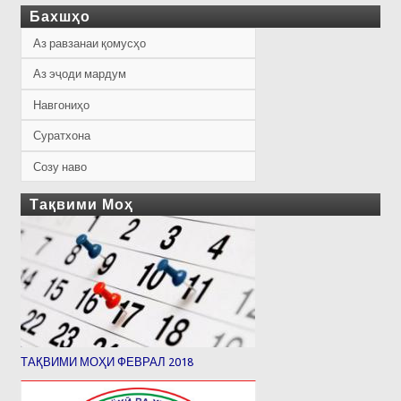
Бахшҳо
Аз равзанаи қомусҳо
Аз эҷоди мардум
Навгониҳо
Суратхона
Созу наво
Тақвими Моҳ
ТАҚВИМИ МОҲИ ФЕВРАЛ 2018