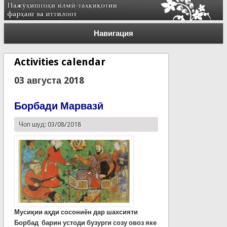
Навигация
Activities calendar
03 августа 2018
Борбади Марвазӣ
Чоп шуд: 03/08/2018
Мусиқии аҳди сосониён дар шахсияти
Борбад барин устоди бузурги созу овоз яке