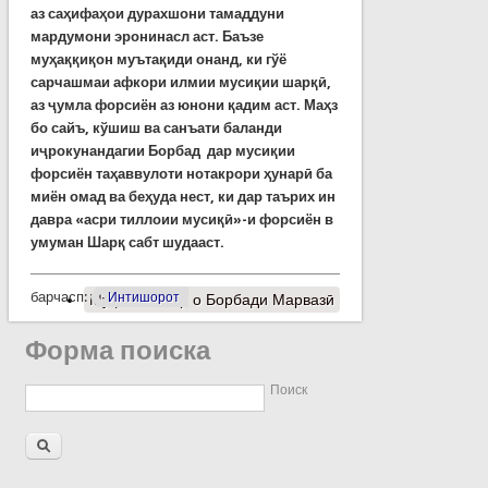
аз саҳифаҳои дурахшони тамаддуни
мардумони эронинасл аст. Баъзе
муҳаққиқон муътақиди онанд, ки гўё
сарчашмаи афкори илмии мусиқии шарқӣ,
аз ҷумла форсиён аз юнони қадим аст. Маҳз
бо сайъ, кўшиш ва санъати баланди
иҷрокунандагии Борбад дар мусиқии
форсиён таҳаввулоти нотакрори ҳунарӣ ба
миён омад ва беҳуда нест, ки дар таърих ин
давра «асри тиллоии мусиқӣ»-и форсиён в
умуман Шарқ сабт шудааст.
барчасп:
Интишорот
Муфассалтар
о Борбади Марвазӣ
Форма поиска
Поиск