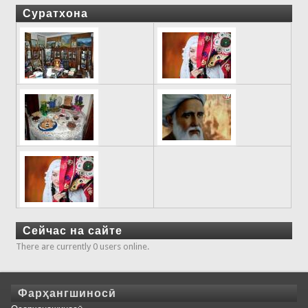
Суратхона
Сейчас на сайте
There are currently 0 users online.
Фарҳангшиносӣ