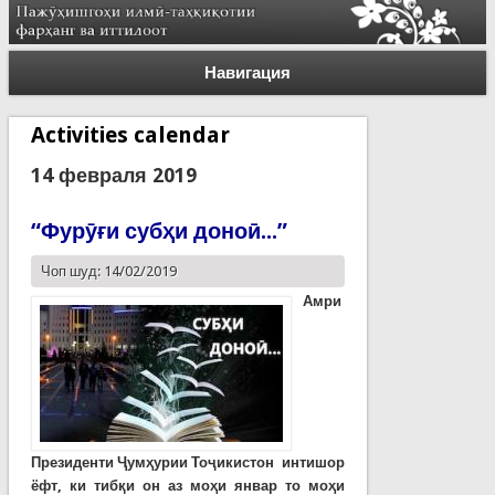
Навигация
Activities calendar
14 февраля 2019
“Фурӯғи субҳи доноӣ...”
Чоп шуд: 14/02/2019
Амри
Президенти Ҷумҳурии Тоҷикистон интишор
ёфт, ки тибқи он аз моҳи январ то моҳи