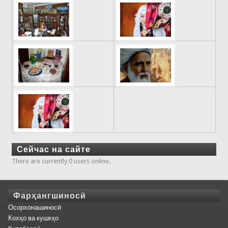
Сейчас на сайте
There are currently 0 users online.
Фарҳангшиносӣ
Осорхонашиносӣ
Кохҳо ва кушкҳо