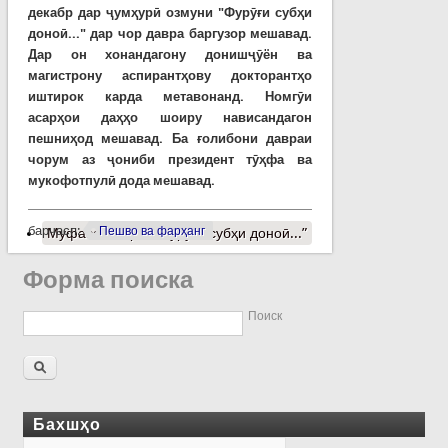
декабр дар ҷумҳурӣ озмуни "Фурӯғи субҳи
доноӣ..." дар чор давра баргузор мешавад.
Дар он хонандагону донишҷӯён ва
магистрону аспирантҳову докторантҳо
иштирок карда метавонанд. Номгӯи
асарҳои даҳҳо шоиру нависандагон
пешниҳод мешавад. Ба ғолибони давраи
чорум аз ҷониби президент тӯҳфа ва
мукофотпулӣ дода мешавад
.
барчасп:
Пешво ва фарҳанг
Муфассалтар
о “Фурӯғи субҳи доноӣ...”
Форма поиска
Поиск
Бахшҳо