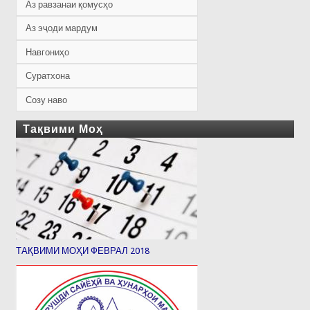
Аз равзанаи қомусҳо
Аз эҷоди мардум
Навгониҳо
Суратхона
Созу наво
Тақвими Моҳ
ТАҚВИМИ МОҲИ ФЕВРАЛ 2018