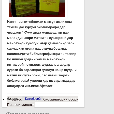
Навгонии китобномаи мазкур аз лиҳози
таҳияи дастурҳои библиографӣ дар
ҷилдҳои 1-7-ум дида мешавад, ки дар
мавриди нашри матни як суханронӣ дар
манбаъҳои гуногун: агар ҳамаи онҳо зери
сарлавҳаи ягона нашр шуда бошанд,
навиштаҷоти библиографӣ зери як тасвир
бо нишон додани ҳамаи манбаъҳои
интишорӣ номнавис шудааст, агар дар
сурати бо сарлавҳои гуногун нашр шудани
матни як суханронӣ, пас навиштаҷоти
библиографӣ унвони ҳар як сарлавҳа дар
алоҳидагӣ инъикос ёфтааст.
барчасп:
Китобдорӣ
Муфассалтар
о Китобноманигории осори
Пешвои миллат