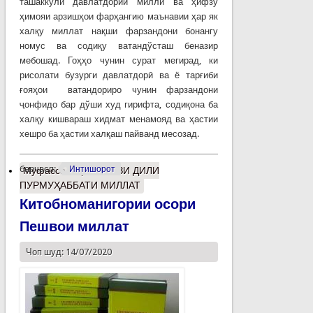
ташаккули давлатдории миллӣ ва ҳифзу
ҳимояи арзишҳои фарҳангию маънавии ҳар як
халқу миллат нақши фарзандони бонангу
номус ва содиқу ватандўсташ беназир
мебошад. Гоҳҳо чунин сурат мегирад, ки
рисолати бузурги давлатдорӣ ва ё тарғиби
ғояҳои ватандориро чунин фарзандони
ҷонфидо бар дўши худ гирифта, содиқона ба
халқу кишвараш хидмат менамояд ва ҳастии
хешро ба ҳастии халқаш пайванд месозад.
барчасп:
Интишорот
Муфассалтар
о НАБЗИ ДИЛИ
ПУРМУҲАББАТИ МИЛЛАТ
Китобноманигории осори
Пешвои миллат
Чоп шуд: 14/07/2020