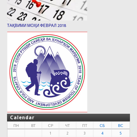
ТАҚВИМИ МОҲИ ФЕВРАЛ 2018
Calendar
ПН
ВТ
СР
ЧТ
ПТ
СБ
ВС
1
2
3
4
5