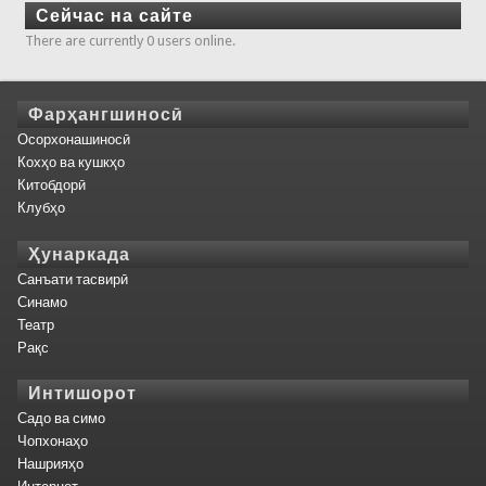
Сейчас на сайте
There are currently 0 users online.
Фарҳангшиносӣ
Осорхонашиносӣ
Кохҳо ва кушкҳо
Китобдорӣ
Клубҳо
Ҳунаркада
Санъати тасвирӣ
Синамо
Театр
Рақс
Интишорот
Садо ва симо
Чопхонаҳо
Нашрияҳо