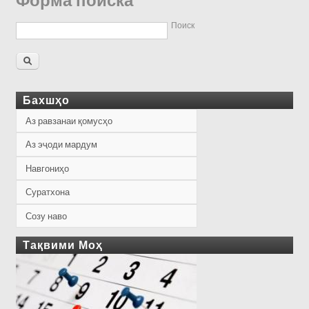
Форма поиска
Поиск
Бахшҳо
Аз равзанаи қомусҳо
Аз эҷоди мардум
Навгониҳо
Суратхона
Созу наво
Тақвими Моҳ