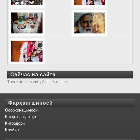
Сейчас на сайте
There are currently 0 users online.
Фарҳангшиносӣ
Осорхонашиносӣ
Кохҳо ва кушкҳо
Китобдорӣ
Клубҳо