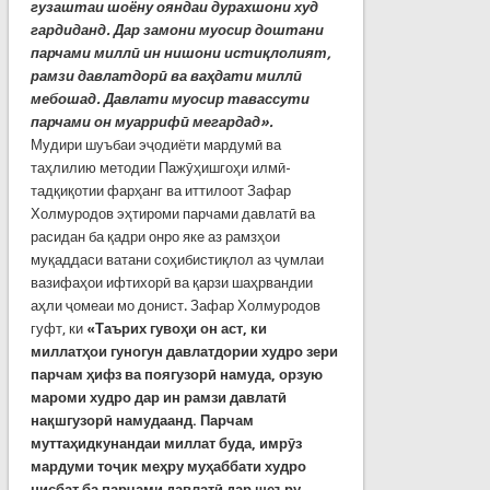
гузаштаи шоёну ояндаи дурахшони худ
гардиданд. Дар замони муосир доштани
парчами миллӣ ин нишони истиқлолият,
рамзи давлатдорӣ ва ваҳдати миллӣ
мебошад. Давлати муосир тавассути
парчами он муаррифӣ мегардад».
Мудири шуъбаи эҷодиёти мардумӣ ва
таҳлилию методии Пажӯҳишгоҳи илмӣ-
тадқиқотии фарҳанг ва иттилоот Зафар
Холмуродов эҳтироми парчами давлатӣ ва
расидан ба қадри онро яке аз рамзҳои
муқаддаси ватани соҳибистиқлол аз ҷумлаи
вазифаҳои ифтихорӣ ва қарзи шаҳрвандии
аҳли ҷомеаи мо донист. Зафар Холмуродов
гуфт, ки
«Таърих гувоҳи он аст, ки
миллатҳои гуногун давлатдории худро зери
парчам ҳифз ва поягузорӣ намуда, орзую
мароми худро дар ин рамзи давлатӣ
нақшгузорӣ намудаанд. Парчам
муттаҳидкунандаи миллат буда, имрӯз
мардуми тоҷик меҳру муҳаббати худро
нисбат ба парчами давлатӣ дар шеъру