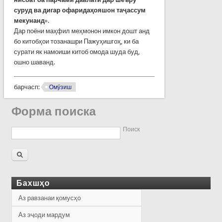
суруд ва дигар офаридаҳояшон таҷассум
мекунанд
».
Дар поёни маҳфил меҳмонон имкон дошт анд
бо китобҳои тозанашри Пажуҳишгоҳ, ки ба
сурати як намоиши китоб омода шуда буд,
ошно шаванд.
барчасп:
Омӯзиш
Форма поиска
Поиск
Бахшҳо
Аз равзанаи қомусҳо
Аз эҷоди мардум