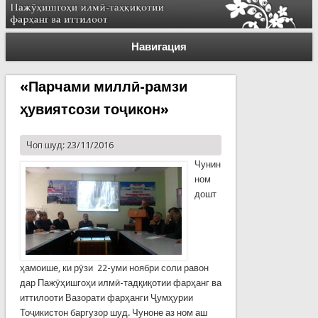
Навигация
«Парчами миллӣ-рамзи
ҳувиятсози тоҷикон»
Чоп шуд: 23/11/2016
Чунин
ном
дошт
ҳамоише, ки рӯзи 22-уми ноябри соли равон
дар Пажӯҳишгоҳи илмӣ-тадқиқотии фарҳанг ва
иттилооти Вазорати фарҳанги Ҷумҳурии
Тоҷикистон баргузор шуд. Чуноне аз ном аш