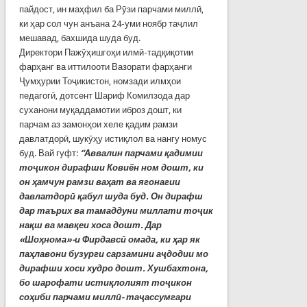
пайдост, ин маҳфил ба Рӯзи парчами миллӣ,
ки ҳар сол чун анъана 24-уми ноябр таҷлил
мешавад, бахшида шуда буд.
Директори Пажӯҳишгоҳи илмӣ-тадқиқотии
фарҳанг ва иттилооти Вазорати фарҳанги
Ҷумҳурии Тоҷикистон, номзади илмҳои
педагогӣ, дотсент Шариф Комилзода дар
суханони муқаддамотии иброз дошт, ки
парчам аз замонҳои хеле қадим рамзи
давлатдорӣ, шукӯҳу истиқлол ва нангу номус
буд. Вай гуфт:
“Аввалин парчами қадимии
тоҷикон дирафши Ковиён ном дошт, ки
он ҳамчун рамзи ваҳат ва ягонагии
давлатдорӣ қабул шуда буд.
Он дирафш
дар таърих ва тамаддуни миллати тоҷик
нақш ва мавқеи хоса дошт. Дар
«Шоҳнома»-и Фирдавсӣ омада, ки ҳар як
паҳлавони бузурги сарзамини аҷдодии мо
дирафши хоси худро дошт. Хушбахтона,
бо шарофати истиқлолият тоҷикон
соҳиби парчами миллӣ- таҷассумгари