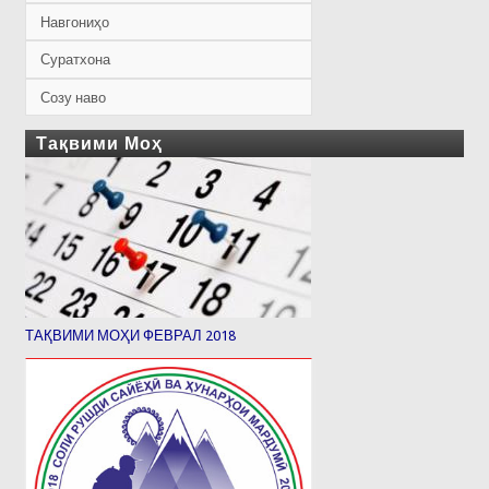
Навгониҳо
Суратхона
Созу наво
Тақвими Моҳ
ТАҚВИМИ МОҲИ ФЕВРАЛ 2018