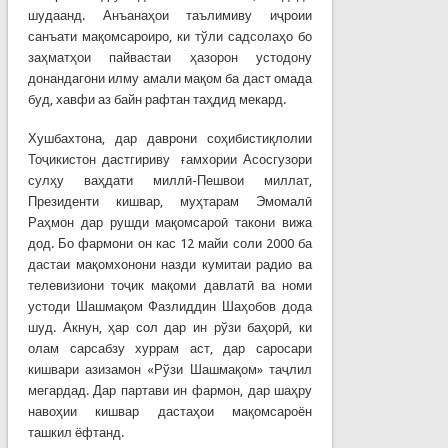
шудаанд. Анъанаҳои таълимиву иҷроии
санъати мақомсароиро, ки тўли садсолаҳо бо
заҳматҳои пайвастаи ҳазорон устодону
донандагони илму амали мақом ба даст омада
буд, хавфи аз байн рафтан таҳдид мекард.
Хушбахтона, дар даврони соҳибистиқлолии
Тоҷикистон дастгириву ғамхории Асосгузори
сулҳу ваҳдати миллӣ-Пешвои миллат,
Президенти кишвар, муҳтарам Эмомалӣ
Раҳмон дар рушди мақомсароӣ такони вижа
дод. Бо фармони он кас 12 майи соли 2000 ба
дастаи мақомхонони назди кумитаи радио ва
телевизиони тоҷик мақоми давлатӣ ва номи
устоди Шашмақом Фазлиддин Шаҳобов дода
шуд. Акнун, ҳар сол дар ин рўзи баҳорӣ, ки
олам сарсабзу хуррам аст, дар саросари
кишвари азизамон «Рўзи Шашмақом» таҷлил
мегардад. Дар партави ин фармон, дар шаҳру
навоҳии кишвар дастаҳои мақомсароён
ташкил ёфтанд.