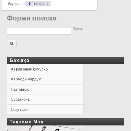
барчасп:
Интишорот
Форма поиска
Поиск
Бахшҳо
Аз равзанаи қомусҳо
Аз эҷоди мардум
Навгониҳо
Суратхона
Созу наво
Тақвими Моҳ