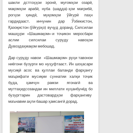
шакли дстгоҳҳои эронӣ, муғомҳои озарӣ,
мақомҳои арабӣ, нуба (шадда)-ҳои мағрибӣ,
рогҳои ҳиндӣ, муқомҳои ўйғурӣ паҳн
гардидааст. инчунин дар Ўзбекистон,
Қазоқистон (ўйғурҳо) вуҷуд доранд. Силсилаи
машҳури «Шашмақом»-и тоҷикон меросбари
аслии силсилаи суруду навоҳои
Дувоздаҳмақом мебошад.
Дар суруду навои «Шашмақом» руҳи тавонои
ниёгони бузурги мо нуҳуфтааст. Ин шоҳасари
мусиқӣ асос ва қуллаи баланди фарҳангу
маърифати мусиқии суннатии халқи тоҷик
буда, ҳамчун рамзи ягонагӣ ва
муттаҳидсозандаи ин миллати куҳанбунёд бо
бузургтарин дастовардҳои фарҳангиву
маънавии аҳли башар ҳамсангӣ дорад.