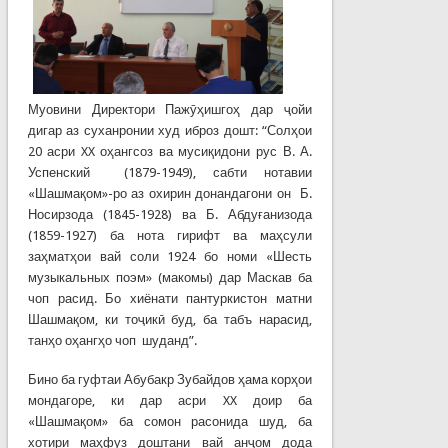
Муовини Директори Пажӯҳишгоҳ дар ҷойи
дигар аз суханронии худ иброз дошт: “Солҳои
20 асри XX оҳангсоз ва мусиқидони рус В. А.
Успенский (1879-1949), сабти нотавии
«Шашмақом»-ро аз охирин донандагони он Б.
Носирзода (1845-1928) ва Б. Абдуғанизода
(1859-1927) ба нота гирифт ва маҳсули
заҳматҳои вай соли 1924 бо номи «Шесть
музыкальных поэм» (макомы) дар Маскав ба
чоп расид. Бо хиёнати пантуркистон матни
Шашмақом, ки тоҷикӣ буд, ба табъ нарасид,
танҳо оҳангҳо чоп шуданд”.
Бино ба гуфтаи Абубакр Зубайдов ҳама корҳои
мондагоре, ки дар асри XX доир ба
«Шашмақом» ба сомон расонида шуд, ба
хотири маҳфуз доштани вай анҷом дода