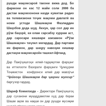
рушди мақомсароӣ такони вижа дод. Бо
фармони он кас 12 майи соли 2000 ба
дастаи мақомхонони назди кумитаи радио
ва телевизиони тоҷик мақоми давлатӣ ва
номи устоди Шашмақом Фазлиддин
Шаҳобов дода шуд. Акнун, ҳар сол дар ин
рўзи баҳорӣ, ки олам сарсабзу хуррам аст,
дар саросари кишвари азизамон «Рўзи
Шашмақом» таҷлил мегардад. Дар партави
ин фармон, дар шаҳру навоҳии кишвар
дастаҳои мақомсароён ташкил ёфтанд.
Дар Пажӯҳишгоҳи илмӣ-тадқиқотии фарҳанг
ва иттилооти Вазорати фарҳанги Ҷумҳурии
Тоҷикистон конфронси илмӣ дар мавзӯъи
“
Ҷойгоҳи Шашмақом дар ҷаҳони муосир”
баргузор гардид.
Шариф Комилзода
– Директори Пажӯҳишгоҳ
дар суханони муқаддамотии худ дар бораи
Шашм ақом ва нақши он дар рушди мусиқии