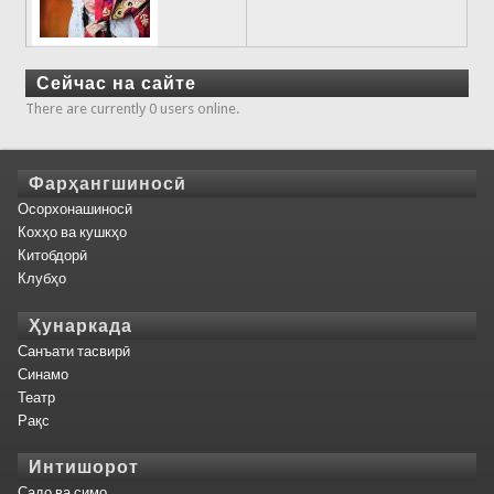
Сейчас на сайте
There are currently 0 users online.
Фарҳангшиносӣ
Осорхонашиносӣ
Кохҳо ва кушкҳо
Китобдорӣ
Клубҳо
Ҳунаркада
Санъати тасвирӣ
Синамо
Театр
Рақс
Интишорот
Садо ва симо