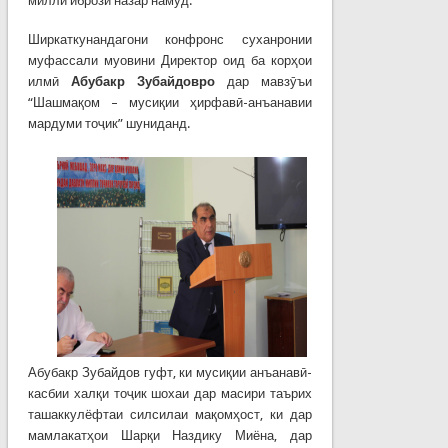
миллӣ ибрози назар намуд.
Ширкаткунандагони конфронс суханронии
муфассали муовини Директор оид ба корҳои
илмӣ
Абубакр Зубайдовро
дар мавзӯъи
“Шашмақом – мусиқии ҳирфавӣ-анъанавии
мардуми тоҷик” шуниданд.
Абубакр Зубайдов гуфт, ки мусиқии анъанавӣ-
касбии халқи тоҷик шохаи дар масири таърих
ташаккулёфтаи силсилаи мақомҳост, ки дар
мамлакатҳои Шарқи Наздику Миёна, дар