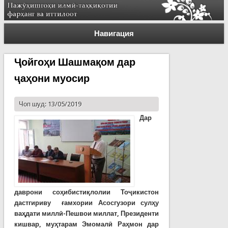
Навигация
Ҷойгоҳи Шашмақом дар
ҷаҳони муосир
Чоп шуд: 13/05/2019
Дар
даврони соҳибистиқлолии Тоҷикистон
дастгириву ғамхории Асосгузори сулҳу
ваҳдати миллӣ-Пешвои миллат, Президенти
кишвар, муҳтарам Эмомалӣ Раҳмон дар