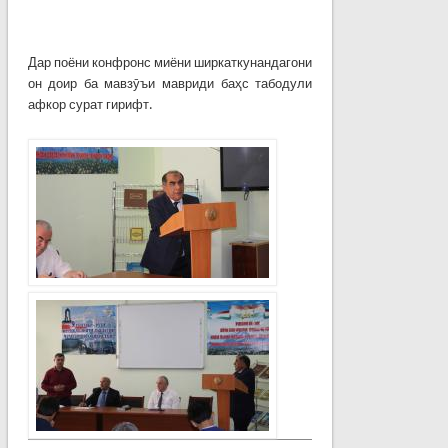
Дар поёни конфронс миёни ширкаткунандагони
он доир ба мавзӯъи мавриди баҳс табодули
афкор сурат гирифт.