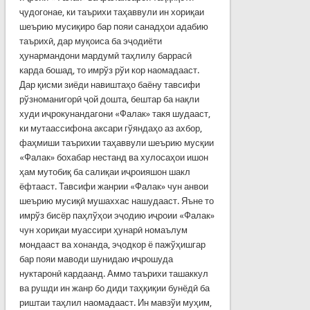
ҷудогонае, ки таърихи таҳаввули ин хориқаи
шеърию мусиқиро бар пояи санадҳои адабию
таърихӣ, дар муқоиса ба эҷодиёти
ҳунармандони мардумӣ таҳлилу баррасӣ
карда бошад, то имрўз рўи кор наомадааст.
Дар қисми зиёди навиштаҳо баёну тавсифи
рўзноманигорӣ ҷой дошта, бештар ба нақли
худи иҷрокунандагони «Фалак» такя шудааст,
ки мутаассифона аксари гўяндаҳо аз ахбор,
фаҳмиши таърихии таҳаввули шеърию мусқии
«Фалак» бохабар нестанд ва хулосаҳои ишон
ҳам мутобиқ ба салиқаи иҷроияшон шакл
ёфтааст. Тавси­фи жанрии «Фалак» чун анвои
шеърию мусиқӣ мушаххас нашудааст. Яъне то
имрўз бисёр паҳлўҳои эҷодию иҷроии «Фа­лак»
чун хориқаи муассири ҳунарӣ номаълум
мондааст ва хонанда, эҷодкор ё пажўҳишгар
бар пояи маводи шунидаю иҷрошуда
нуктаронӣ кардаанд. Аммо таърихи ташаккул
ва рушди ин жанр бо диди таҳқиқии бунёдӣ ба
риштаи таҳлил наомадааст. Ин мавзўи муҳим,