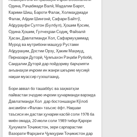
Одина, Раҷабмади Валӣ, Мадалии Барот,
Карими Шиш, Бароти Фалак, Холмаҳдмади
Фалак, Абдии Шингонӣ, Сафари Байтгў,
Абдурауфи Султон (Булбул), Ҳошим Қосим,
Одина Ҳошим, Гулчеҳраи Содиқ, Файзалӣ
Ҳасан, Давлатманди Хол, Сафармуҳаммад
Мурод ва мутрибони машҳур Рустами
Абдураҳим, Достии Орзу, Ҳаким Маҳмуд,
Пирназари Дуторӣ, Ҷумъахон Раҷаби Рубобӣ,
Саидалии Дуторӣ дар пойдориву барҷоияти
анъанаҳои иҷроии ин жанри шеърию мусиқӣ
нақши муассир гузоштаанд.
Бори аввал бо ташаббус ва заҳматҳои
пайвастаи эҷодию иҷроии ҳунарманди варзида
Давлатманди Хол дар бостоншаҳри Кўлоб
ансам­бли «Фалак» таъсис ёфт. Нақшаи
таъсиси ин дастаи ҳунарии касбӣ соли 1978 ба
миён омада, 20 июли соли 1989 тибқи Қарори
Ҳукумати Тоҷикистон, зери сарпарастии
Вазорати Фарҳанги Ҷумҳурии Тоҷикистон дар