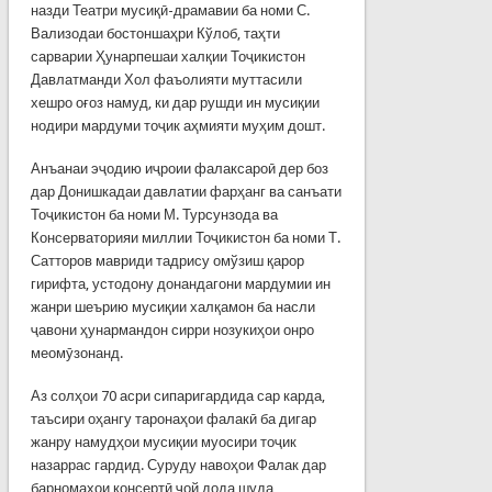
назди Театри мусиқӣ-драмавии ба номи С.
Вализодаи бостоншаҳри Кўлоб, таҳти
сарварии Ҳунарпешаи халқии Тоҷикистон
Давлатманди Хол фаъолияти муттасили
хешро оғоз намуд, ки дар рушди ин мусиқии
нодири мардуми тоҷик аҳмияти муҳим дошт.
Анъанаи эҷодию иҷроии фалаксароӣ дер боз
дар Донишкадаи давлатии фарҳанг ва санъати
Тоҷикистон ба номи М. Турсунзода ва
Консерваторияи миллии Тоҷикистон ба номи Т.
Сатторов мавриди тадрису омўзиш қарор
гирифта, устодону донандагони марду­мии ин
жанри шеърию мусиқии халқамон ба насли
ҷавони ҳунармандон сирри нозукиҳои онро
меомӯзонанд.
Аз солҳои 70 асри сипаригардида сар карда,
таъсири оҳангу таронаҳои фалакӣ ба дигар
жанру намудҳои мусиқии муосири тоҷик
назаррас гардид. Суруду навоҳои Фалак дар
барномаҳои консертӣ ҷой дода шуда,