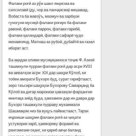
Фалаки роғӣ аз рўи шакл якқисма ва
силсилавӣ (ду, чор ва панҷқисма) мешавад.
Вобаста ба мавзўъ, мазмун ва зарбҳои
гуногуни мусиқӣ фалаки роғиро ба фалаки
равонӣ, фалаки паррон, фалаки ғарибӣ,
фалаки қаландарӣ, фалаки сафарӣ ҷудо
менамоянд. Матнаш аз рубоӣ, дубайтӣ ва ғазал
иборат аст.
Ба ақидаи олими мусиқишиноси тоҷик Ф. Азизӣ
ташаккули пурраи фалаки роғӣ дар асри XVIII
ва аввалҳои асри XIX дар шаҳри Кўлоб, ки
тобеи аморати Бухоро буд, сурат гирифтааст,
зеро таъсири шаҳрҳои Бухорову Самарқанд ба
Кўлоб ва дигар марокизи ҳавзаҳои фарҳангии
минтақа зиёд буда, ҳамзамон дар ин давра дар
Бухоро ташаккули пурраву мукаммали
Шашмақом низ ба вуқуъ пайвастааст. Тарзи
иҷроиши шаҳрии фалаки роғӣ аз ҷиҳати
устувории зарб, ҳамвориву форамӣ ва
рангомезии оҳанг, ки қариб авҷи баланд