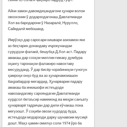
Айни замон давомдиҳандагони ҳунари волои
овозхонии ў додарзодагонаш Давлатманди
Хол ва бародарони ў Назаралӣ, Нурулло,
Сайидалӣ мебошанд.
Имрўзҳо дар саросари кишвари азизамон яке
аз беҳтарин донандаву иҷрокунандаи
сурудҳои фалакӣ, бешубҳа Д.Хол аст. Падару
амакаш дар созҳои миллии ғижаку думбура
оҳангу таронаҳои фалакиро навохтаву
месуруданд. Ў дар бисёр чорабиниҳои гуногун
ҳамроҳи онҳо буд ва аз ҳунарнамоиашон
баҳрабардор мегардид. Ҳунарварии падару
амакаш ба инкишофи истеъдоди
навозандагиву сарояндагии Давлатманди
хурдсол бетаъсир намемонд ва меҳри санъату
ҳунарварӣ тадриҷан дар дили кўчакаш лона
мегузошт. Ў соҳиби овози худодод буда,
истеъдоди модарзоди дарку шунавоии мусиқӣ
дошт. Маҳз ҳамин омилҳо соли 1974 ўро ба