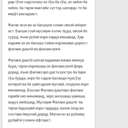
дар тўли садсолаҳо аз гўш ба гўш, аз забон ба
забон, ба тарзи мактаби «устод-шогирд» то ба
имрўз расидааст.
Фалак асосан аз бахшҳои созию овозӣ иборат
аст. Бахши созӣ мусиқии холис буда, овозӣ бо
суруд, яъне рубоӣ иҷро карда мешавад. Ҳар
кадоме аз ин бахшҳо сабки иҷроиширо дорост:
фалаки даштӣ ва фалаки роғӣ.
Фалаки даштӣ шохаи қадимаи жанри мазкур
буда, тарзи иҷроишаш аз фалаки роғӣ фарқ
дорад, яъне фалаксаро дасти ростро ба бари
гўш бурда, онро бо садои баланди пурсўзу
изтироб ва бе ҳамсадоии мусиқӣ, озодона иҷро
менамояд. Баъзан Фалаки даштиро фалаки
ғарибӣ низ меноманд, зеро ангезааш ҳамеша
андуҳ мебошад. Мусиқии Фалаки даштӣ ба
тарзи бадоҳавӣ иҷро гардида, вазни озод ва
сохтори беқолиб дорад. Матни он аз рубоиву
дубайтӣ созмон ёфтааст.