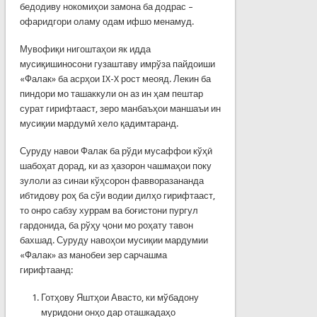
бедодиву нокомиҳои замона ба додрас –
офаридгори оламу одам ифшо менамуд.
Мувофиқи нигоштаҳои як идда
мусиқишиносони гузаштаву имрўза пайдоиши
«Фалак» ба асрҳои IX-X рост меояд. Лекин ба
пиндори мо ташаккули он аз ин ҳам пештар
сурат гирифтааст, зеро манбаъҳои маншаъи ин
мусиқии мардумӣ хело қадимтаранд.
Суруду навои Фалак ба рўди мусаффои кўҳӣ
шабоҳат дорад, ки аз ҳазорон чашмаҳои поку
зулоли аз синаи кўҳсорон фавворазананда
ибтидову роҳ ба сўи водии дилҳо гирифтааст,
то онро сабзу хуррам ва боғистони пургул
гардонида, ба рўҳу ҷони мо роҳату тавон
бахшад. Суруду навоҳои мусиқии мардумии
«Фалак» аз манобеи зер сарчашма
гирифтаанд:
Готҳову Яштҳои Авасто, ки мўбадону
муридони онҳо дар оташкадаҳо