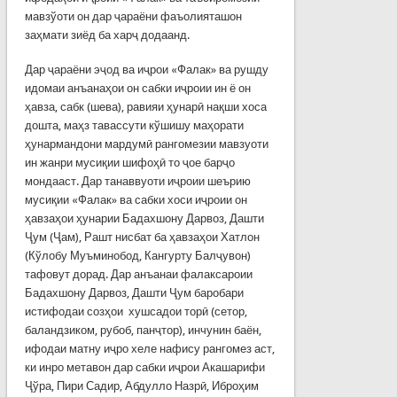
мавзўоти он дар ҷараёни фаъолияташон
заҳмати зиёд ба харҷ додаанд.
Дар ҷараёни эҷод ва иҷрои «Фалак» ва рушду
идомаи анъанаҳои он сабки иҷроии ин ё он
ҳавза, сабк (шева), равияи ҳунарӣ нақши хоса
дошта, маҳз тавассути кўшишу маҳорати
ҳунармандони мардумӣ рангомезии мавзуоти
ин жанри мусиқии шифоҳӣ то ҷое барҷо
мондааст. Дар танаввуоти иҷроии шеърию
мусиқии «Фалак» ва сабки хоси иҷроии он
ҳавзаҳои ҳунарии Бадахшону Дарвоз, Дашти
Ҷум (Ҷам), Рашт нисбат ба ҳавзаҳои Хатлон
(Кўлобу Муъминобод, Кангурту Балҷувон)
тафовут дорад. Дар анъанаи фалаксароии
Бадахшону Дарвоз, Дашти Ҷум баробари
истифодаи созҳои хушсадои торӣ (сетор,
баландзиком, рубоб, панҷтор), инчунин баён,
ифодаи матну иҷро хеле нафису рангомез аст,
ки инро метавон дар сабки иҷрои Акашарифи
Ҷўра, Пири Садир, Абдулло Назрӣ, Иброҳим