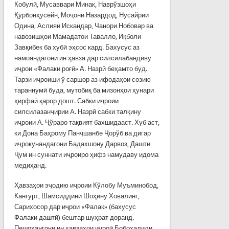
Кобулӣ, Мусаввари Минак, Наврўзшоҳи
Қурбонҳусейн, Моҷони Назардод, Нусайрии
Одина, Аслияи Искандар, Чанори Нобовар ва
навозишҳои Мамадатои Тавалло, Иқболи
Завқибек ба хубӣ эҳсос кард. Бахусус аз
намояндагони ин ҳавза дар силсилабандиву
иҷрои «Фалаки роғӣ» А. Назрӣ беҳамто буд.
Тарзи иҷроиши ў саршор аз ифодаҳои созию
тараннумӣ буда, мутобиқ ба мизонҳои ҳунари
ҳирфаӣ қарор дошт. Сабки иҷроии
силсилазанҷирии А. Назрӣ сабки талқину
иҷроии А. Ҷўраро тақвият бахшидааст. Хуб аст,
ки Дона Баҳрому Панҷшанбе Ҷорўб ва дигар
иҷрокунандагони Бадахшону Дарвоз, Дашти
Ҷум ин суннати иҷроиро ҳифз намудаву идома
медиҳанд.
Ҳавзаҳои эҷодию иҷроии Кўлобу Муъминобод,
Кангурт, Шамсиддини Шоҳину Ховалинг,
Сарихосор дар иҷрои «Фалак» (бахусус
Фалаки даштӣ) бештар шуҳрат доранд.
Пешоҳангони ин ҳавзаҳои иҷроӣ Бобохалили