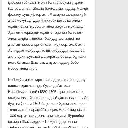
қиёфаи табиатан моил ба табассуми ў дили
кас рўшан ва табъаш болида мегардад. Марди
фозилу хушгуфтор аст. Мазмуни шеърро хуб
дарк мекунад. Дар интиҳоби шеър ва эҷоди
оҳанги ба он мувофиқ зиёд заҳмат мекашад.
Ҳангоми коркарди оҳанг ё таронаи ба тозагӣ
эҷодгардида, нисбат ба худу шогирдон ва
дастаи навозандагон сахтгиру серталаб аст.
Хуни дил мехурад, то ин ки суруди наваш ба
дилу руҳи шунаванда корагар бошад. Ҳунари
воло ба акаи Давлатманд аз падару бобо
мерос мондааст.
Бобои ў амаки Барот ва падараш сарояндаву
навозандаи машҳур буданд. Амакаш
Раҷабмади Валӣ (1880-1953) дар навохтани
созҳои миллӣ ва сарояндагӣ ҳамто надошт. Ин
буд, ки ў соли 1943 ба унвони Ҳофизи халқии
Тоҷикистон шарафёб гардид. Раҷабмад соли
1880 дар деҳаи Доғистони ноҳияи Шўрообод
(ҳозира Шамсиддини Шоҳин), дар оилаи
ҳофизи машҳур, амаки Валӣ ба дунё омадааст.