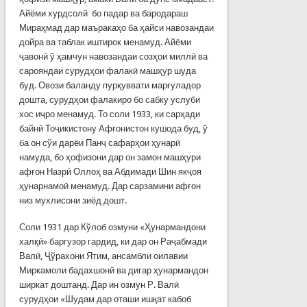
Айёми хурдсолӣ бо падар ва бародараш
Мираҳмад дар маъракаҳо ба ҳайси навозандаи
дойра ва таблак иштирок менамуд. Айёми
ҷавонӣ ў ҳамчун навозандаи созҳои миллӣ ва
сарояндаи сурудҳои фалакӣ машҳур шуда
буд. Овози баланду пурқуввати марғуладор
дошта, сурудҳои фалакиро бо сабку услуби
хос иҷро менамуд. То соли 1933, ки сарҳади
байнӣ Тоҷикистону Афғонистон кушода буд, ў
ба он сўи дарёи Панҷ сафарҳои ҳунарӣ
намуда, бо ҳофизони дар он замон машҳури
афғон Назрӣ Оллоҳ ва Абдимади Шин якҷоя
ҳунарнамоӣ менамуд. Дар сарзамини афғон
низ мухлисони зиёд дошт.
Соли 1931 дар Кўлоб озмуни «Ҳунармандони
халқӣ» баргузор гардид, ки дар он Раҷабмади
Валӣ, Ҷўрахони Ятим, ансамбли оилавии
Миркамоли бадахшонӣ ва дигар ҳунармандон
ширкат доштанд. Дар ин озмун Р. Валӣ
сурудҳои «Шудам дар оташи ишқат кабоб