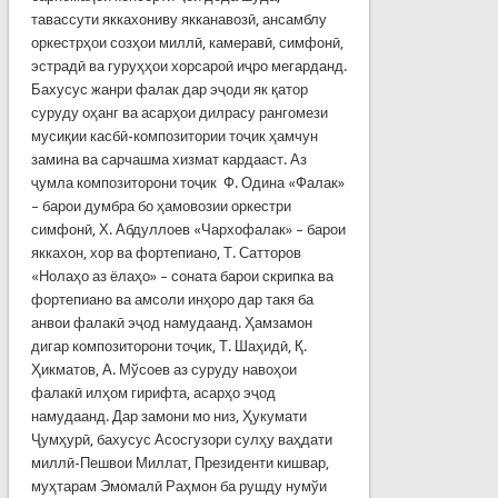
тавассути яккахониву якканавозӣ, ансамблу
оркестрҳои созҳои миллӣ, камеравӣ, симфонӣ,
эстрадӣ ва гуруҳҳои хорсароӣ иҷро мегарданд.
Бахусус жанри фалак дар эҷоди як қатор
суруду оҳанг ва асарҳои дилрасу рангомези
мусиқии касбӣ-композитории тоҷик ҳамчун
замина ва сарчашма хизмат кардааст. Аз
ҷумла композиторони тоҷик Ф. Одина «Фалак»
– барои думбра бо ҳамовозии оркестри
симфонӣ, Х. Абдуллоев «Чархофалак» – барои
яккахон, хор ва фортепиано, Т. Сатторов
«Нолаҳо аз ёлаҳо» – соната барои скрипка ва
фортепиано ва амсоли инҳоро дар такя ба
анвои фалакӣ эҷод намудаанд. Ҳамзамон
дигар композиторони тоҷик, Т. Шаҳидӣ, Қ.
Ҳикматов, А. Мўсоев аз суруду навоҳои
фалакӣ илҳом гирифта, асарҳо эҷод
намудаанд. Дар замони мо низ, Ҳукумати
Ҷумҳурӣ, бахусус Асосгузори сулҳу ваҳдати
миллӣ-Пешвои Миллат, Президенти кишвар,
муҳтарам Эмомалӣ Раҳмон ба рушду нумўи