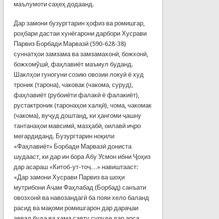
маълумоти саҳеҳ додаанд.
Дар замони бузургтарин ҳофиз ва ромишгар,
роҳбари дастаи хунёгарони дарбори Хусрави
Парвиз Борбади Марвазӣ (590-628-38)
суннатҳои замзама ва замзамахонӣ, божхонӣ,
божхомўшӣ, фаҳлавиёт маъмул буданд.
Шаклҳои гуногуни созию овозии локуӣ ё худ
троник (тарона), чаковак (чакома, суруд),
фаҳлавиёт (рубоиёти фалакӣ ё фалакиёт),
рустактроник (таронаҳои халқӣ), чома, чакомак
(чакома), вуҷуд доштанд, ки ҳангоми ҷашну
тантанаҳои мавсимӣ, мазҳабӣ, оилавӣ иҷро
мегардиданд. Бузургтарин ноқили
«Фаҳлавиёт» Борбади Марвазӣ дониста
шудааст, ки дар ин бора Абу Усмон ибни Ҷоҳиз
дар асараш «Китоб-ут-тоҷ…» навиштааст:
«Дар замони Хусрави Парвиз ва шоҳи
мутрибони Аҷам Фаҳлабад (Борбад) санъати
овозхонӣ ва навозандагӣ ба пояи хело баланд
расид ва мақоми ромишгарон дар дараҷаи
аввал буда ва ҳама савту суруде дар арса