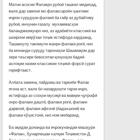
Матни асосии Фалакро рубоӣ ташкил медиҳад,
вале дар замони мо фалаксароён ҳангоми
иҷрои сурудҳои фалакӣ ба ғайр аз дубайтиву
рубоӣ, инчунин ғазалу мухаммасҳои
баландмазмунро низ, аз адабиёти классикӣ ва
шоирони имрўзаи тоҷик истифода кардаанд.
Ташаккулу такомули жанри фалаки роғӣ, низ
ба монанди суруду таронаҳои Шашмақом дар
зери таъсири бевоситаи қонунҳои бадеӣ-
ахлоқии назми классикии тоҷикӣ-форсӣ сурат
гирифтааст.
Албата замина, пайдоиш ва таркиби Фалак
ягона аст, вале бо назардошти тарзи иҷро,
истифода аз созҳои мусиқӣ ва мавқеи ҷуғрофӣ
онро фалаки даштӣ, фалаки роғӣ, фалаки
дарвозӣ, фалаки афғонӣ (бадахшонӣ) ва
фалаки кўҳистонӣ, низ ном мебаранд.
Ба ақидаи донанда ва иҷрокунандаи машҳури
«Фалак», Ҳунарпешаи халқии Тоҷикистон Д.