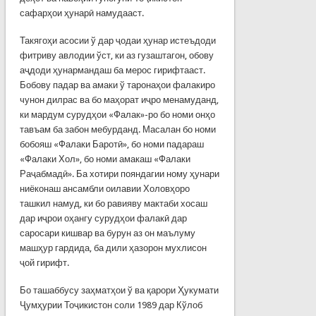
сафарҳои ҳунарӣ намудааст.
Такягоҳи асосии ў дар ҷодаи ҳунар истеъдоди
фитриву авлодии ўст, ки аз гузаштагон, обову
аҷдоди ҳунармандаш ба мерос гирифтааст.
Бобову падар ва амаки ў таронаҳои фалакиро
чунон дилрас ва бо маҳорат иҷро менамуданд,
ки мардум сурудҳои «Фалак»-ро бо номи онҳо
тавъам ба забон мебурданд. Масалан бо номи
бобояш «Фалаки Баротӣ», бо номи падараш
«Фалаки Хол», бо номи амакаш «Фалаки
Раҷабмадӣ». Ба хотири пояндагии ному ҳунари
ниёконаш ансамбли оилавии Холовҳоро
ташкил намуд, ки бо равияву мактаби хосаш
дар иҷрои оҳангу сурудҳои фалакӣ дар
саросари кишвар ва бурун аз он маълуму
машҳур гардида, ба дили ҳазорон мухлисон
ҷой гирифт.
Бо ташаббусу заҳматҳои ў ва қарори Ҳукумати
Ҷумҳурии Тоҷикистон соли 1989 дар Кўлоб