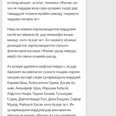
ки бояд моҳият, асолат, генезиси «Фалак»-ро
чун як падидаи муассири ҳунарию эҷодӣ дар
тамаддуни тоҷикон муайян намояд, таҳқиқоти
ҷиддиро нигарон аст.
Нақш ва мавқеи иҷрокунандагони мардумии
касбӣ ва ғайрикасбӣ дар инкишофи жанри
мазкур хело бузург аст. Бо заҳмату кўшиши
донандагону иҷрокунандагони санъати
фалаксароӣ мусиқии «Фалак» рушд намуда,
имрўз ба самъи оламиён расид.
Аз ахбори адабиёти шифоҳӣ пайдост, ки дар
барҷоият ва ривоҷи ин суннати эҷодию иҷроии
шеърию мусиқӣ саҳми ҳунармандони мардумӣ
Карими Шиш, Бобохалили Одина, Қосим Ҳо­
шим, Акашариф Ҷўра, Иброҳим Кобулӣ,
Абдулло Назрӣ, Одина Ҳошим, Гулчеҳраи
Содиқ, Давлатманди Хол, Дона Баҳром, Сафар
Мурод, Файзалӣ Ҳасан хело бузург аст. Ин
ҳунармандони мардумӣ дар рангорангии
ифодаҳои иҷроии «Фалак» ва таъсиромезии