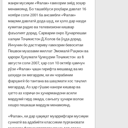
жанри мусиқии «Фалак» ғамхории зиёд зоҳир
менамоянд. Бо ташаббуси роҳбари давлат 16
ноябри соли 2001 ба ансамбли «Фалак»
мақоми давлатӣ дода шуд, ки ҳоло дар назди
кумитаи радио ва телевизиони кишвар
фаъолият дорад. Сарварии онро Ҳунарпешаи
халқии Тоҷикистон Д.Холов ба ўҳда дорад.
Инчунин бо дастгириву ғамхории бевоситаи
Пешвои муаззами миллат Эмомалӣ Раҳмон ва
қарори Ҳукумати Ҷумҳурии Тоҷикистон аз 8
августи соли 2007, ҳар сол 10 октябр ҳамчун
рўзи «Фалак» ҷашн гирифта мешавад ва мо
шоҳиди он мегардем, ки ин чорабинии
фарҳангӣ бо тантана ва шаҳомати хос таҷлил
мегардад. Аз ҳар гўшаю канори кишвар ва
ҳатто аз хориҷи он ҳунармандони асили
мардумӣ гирд омада, санъату ҳунари волои
хешро пешкаши мардум менамоянд.
«Фалак», ки дар ҳақиқат муаррифгари мусиқии
суннатӣ ва адабиёти классикии пурғановати