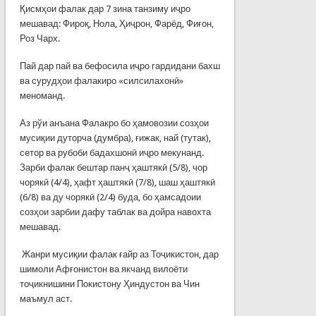
Қисмҳои фалак дар 7 зина танзиму иҷро
мешавад: Фироқ, Нола, Ҳиҷрон, Фарёд, Фиғон,
Роз Чарх.
Пай дар пай ва бефосила иҷро гардидани бахш
ва сурудҳои фалакиро «силсилахонӣ»
меноманд.
Аз рўи анъана Фалакро бо ҳамовозии созҳои
мусиқии дуторча (думбра), ғижак, най (тутак),
сетор ва рубоби бадахшонӣ иҷро мекунанд.
Зарби фалак бештар панҷ ҳаштякӣ (5/8), чор
чорякӣ (4/4), ҳафт ҳаштякӣ (7/8), шаш ҳаштякӣ
(6/8) ва ду чорякӣ (2/4) буда, бо ҳамсадоии
созҳои зарбии дафу таблак ва дойра навохта
мешавад.
Жанри мусиқии фалак ғайр аз Тоҷикистон, дар
шимоли Афғонистон ва якчанд вилоёти
тоҷикнишини Покистону Ҳиндустон ва Чин
маъмул аст.