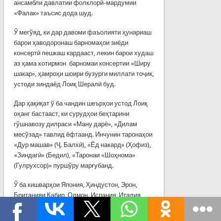
ансамбли давлатии фолклорӣ-мардумии
«Фалак» таъсис дода шуд.
Ў мегўяд, ки дар давоми фаъолияти ҳунариаш
барои ҳаводоронаш барномаҳои зиёди
консертӣ пешкаш кардааст, лекин барои худаш
аз ҳама хотирмон барномаи консертии «Ширу
шакар», ҳамроҳи шоири бузурги миллати тоҷик,
устоди зиндаёд Лоиқ Шералӣ буд.
Дар ҳақиқат ў ба чандин шеърҳои устод Лоиқ
оҳанг бастааст, ки сурудҳои беҳтарини
гўшнавозу дилраси «Ману дарё», «Дилам
месўзад» тавлид ёфтаанд. Инчунин таронаҳои
«Дур машав» (Ҷ. Балхӣ), «Ёд накард» (Ҳофиз),
«Зиндагӣ» (Бедил), «Таронаи «Шоҳнома»
(Гулрухсор)» пуршўру марғубанд.
Ў ба кишварҳои Япония, Ҳиндустон, Эрон,
Британияи Кабир, Олмон, Испания, Италия,
Юнон, Австрия, Норвегия, мамолики Араб
сафари ҳунарӣ намудааст.