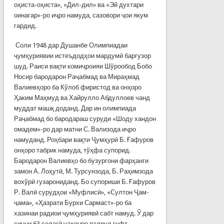
оҳиста-оҳиста», «Дил-дил» ва «Эй духтари
оинагар»-ро иҷро намуда, сазовори ҷои якум
гардид.
Соли 1948 дар Душанбе Олимпиадаи
ҷумҳуриявии истеъдодҳои мардумӣ баргузор
шуд. Раиси вақти комиҷроияи Шўрообод Бобо
Носир бародарон Раҷабмад ва Мираҳмад
Валиевҳоро ба Кўлоб фиристод ва онҳоро
Ҳаким Маҳмуд ва Хайрулло Абдуллоев чанд
муддат машқ доданд. Дар ин олимпиада
Раҷабмад бо бародараш суруди «Шоду хандон
омадем»-ро дар матни С. Вализода иҷро
намуданд. Роҳбари вақти Ҷумҳурӣ Б. Ғафуров
онҳоро табрик намуда, тўҳфа супорид.
Бародарон Валиевҳо бо бузургони фарҳанги
замон А. Лоҳутӣ, М. Турсунзода, Б. Раҳимзода
вохўрӣ гузарониданд. Бо супориши Б. Ғафуров
Р. Валӣ сурудҳои «Муфлисӣ», «Султон Ҷам-
ҷама», «Ҳазрати Бурхи Сармаст»-ро ба
хазинаи радиои ҷумҳуриявӣ сабт намуд. Ў дар
синни 63 солагӣ ҷаҳонро падруд гуфт.