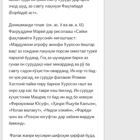
эҷод шуд, аз савту лаҳнҳои Фаҳлабадӣ
(Борбадӣ) аст».
Донишманди тоҷик (ох. ас. X ва ав. а. XI)
Фахруддини Марвӣ дар рисолааш «Сабки
фаҳлавиёти Хурусонӣ» нигоштааст:
«Мардумони атрофу акнофи Хуросон бештар
вақт аз хондани лаҳнҳои порсии омехтаи туркӣ
парҳезӣ буданд. Гоҳ аз шунидани бархе аз
гунаи он сурудаҳо нанг мекарданд ва рў ба
савту садои кўҳистон оварданд. Ин кор то бад-
он ҷое расид, ки суруди фалакии Ятимии
Хатлонӣ пайки пиру барнои Хуросон гашт ва
онро ҳар кас ба таври хеш бихонд. Ин суруди
куҳистонии Машриқ то бад-ин аҳд бо номҳои
«Фироқномаи Юсуф», «Ҳаҷри Яъқуби Канъон»,
«Нолаи малакут», «Нидои хокиён», «Фарёди
ҷон» ва «Розҳои ногуфта» дар забони мардум
бимонд».
Фалак жанри мусиқии шифоҳии ҳирфаӣ буда,