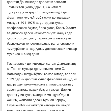
даргоҳи Донишкадаи давлатии санъати
Тоҷикистон (ҳоло ДДФСТ) ба номи М.
Турсунзода овард. Солҳои донишҷўӣ дар
факултети мусиқӣ-омўзгории донишкадаи
мазкур (1974-1978) аз устодони ҳунар
профессорон Аҳмад Бобоқулов, Карим Ҳалим
ва дигарон дарси маҳорат омўхт. Ҳанўз дар
ҳамон солҳо оҳангу таронаҳояш тавассути
барномаҳои консертии радио ва телевизиони
ҷумҳурӣ пахш гардидаву дар саросари кишвар
мухлисони зиёд дошт.
Пас аз хатми донишкадаи санъат Давлатманд
ба Театри мусиқӣ-драмавии ба номи С.
Вализодаи шаҳри Кўлоб ба кор омада, то соли
1989 дар ин даргоҳи ҳунар фаъолият намуд, ки
дар рушду такомули санъати навозандагиву
сарояндагиаш нақши бузург гузошт. Дар ин
даргоҳ ў бо ҳунармандони машҳур Одина
Ҳошим, Файзалӣ Ҳасан, Қурбон Зардак,
Сурайёи Қосим ҳамкорӣ намуда, ба шаҳру
деҳот ва навоҳии гуногуни Тоҷикистон