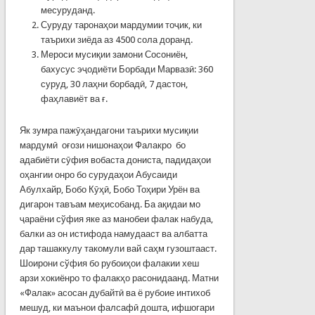
месуруданд.
Суруду таронаҳои мардумии тоҷик, ки
таърихи зиёда аз 4500 сола доранд.
Мероси мусиқии замони Сосониён,
бахусус эҷодиёти Борбади Марвазӣ: 360
суруд, 30 лаҳни борбадӣ, 7 дастон,
фаҳлавиёт ва ғ.
Як зумра пажӯҳандагони таърихи мусиқии
мардумӣ оғози нишонаҳои Фалакро бо
адабиёти сӯфия вобаста дониста, падидаҳои
оҳангии онро бо сурудаҳои Абусаиди
Абулхайр, Бобо Кӯҳӣ, Бобо Тоҳири Урён ва
дигарон тавъам меҳисобанд. Ба ақидаи мо
ҷараёни сўфия яке аз манобеи фалак набуда,
балки аз он истифода намудааст ва албатта
дар ташаккулу такомули вай саҳм гузоштааст.
Шоирони сўфия бо рубоиҳои фалакии хеш
арзи хокиёнро то фалакҳо расонидаанд. Матни
«Фалак» асосан дубайтӣ ва ё рубоие интихоб
мешуд, ки маънои фалсафӣ дошта, ифшогари