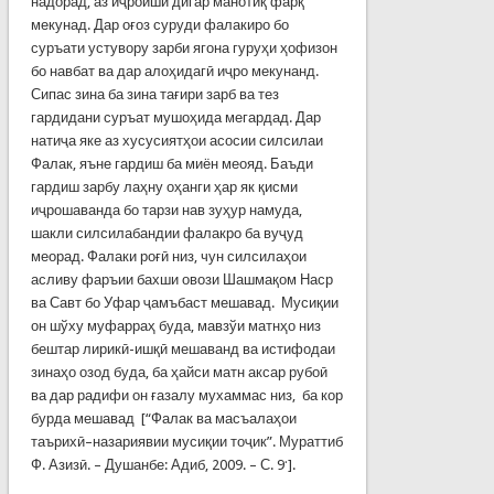
надорад, аз иҷроиши дигар манотиқ фарқ
мекунад. Дар оғоз суруди фалакиро бо
суръати устувору зарби ягона гуруҳи ҳофизон
бо навбат ва дар алоҳидагӣ иҷро мекунанд.
Сипас зина ба зина тағири зарб ва тез
гардидани суръат мушоҳида мегардад. Дар
натиҷа яке аз хусусиятҳои асосии силсилаи
Фалак, яъне гардиш ба миён меояд. Баъди
гардиш зарбу лаҳну оҳанги ҳар як қисми
иҷрошаванда бо тарзи нав зуҳур намуда,
шакли силсилабандии фалакро ба вуҷуд
меорад. Фалаки роғӣ низ, чун силсилаҳои
асливу фаръии бахши овози Шашмақом Наср
ва Савт бо Уфар ҷамъбаст мешавад. Мусиқии
он шўху муфарраҳ буда, мавзўи матнҳо низ
бештар лирикӣ-ишқӣ мешаванд ва истифодаи
зинаҳо озод буда, ба ҳайси матн аксар рубоӣ
ва дар радифи он ғазалу мухаммас низ, ба кор
бурда мешавад [“Фалак ва масъалаҳои
таърихӣ–назариявии мусиқии тоҷик”. Мураттиб
.
Ф. Азизӣ. – Душанбе: Адиб, 2009. – С. 9
].