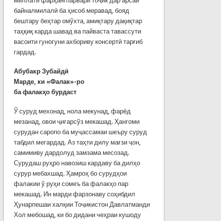
миллати фарҳангпарвари тоҷик дар арсаи
байналмилалӣ ба ҳисоб меравад, бояд
бештару беҳтар омўхта, амиқтару дақиқтар
таҳқиқ карда шавад ва пайваста тавассути
васоити гуногуни ахбориву консертӣ тарғиб
гардад.
Абубакр
З
убайдӣ
Марде, ки «Фалак»-ро
ба фалакҳо бурдаст
Ў суруд мехонад, нола мекунад, фарёд
мезанад, овои ҷигарсўз мекашад. Ҳангоми
сурудан саропо ба муҷассамаи шеъру суруд
табдил мегардад. Аз таҳти дилу мағзи ҷон,
самимиву дардолуд замзама месозад.
Сурудаш руҳро навозиш кардаву ба дилҳо
сурур мебахшад. Ҳамроҳ бо сурудҳои
фалакии ў руҳи сомеъ ба фалакҳо пар
мекашад. Ин марди фарзонаву соҳибдил
Ҳунарпешаи халқии Тоҷикистон Давлатманди
Хол мебошад, ки бо дидани чеҳраи кушоду