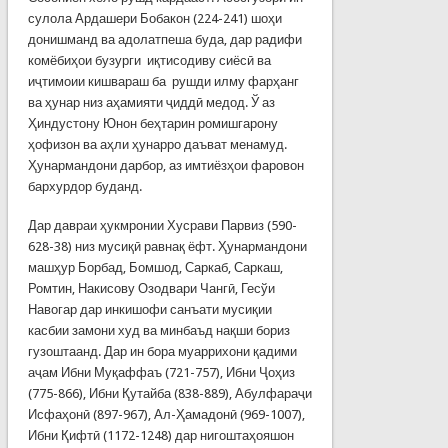
сулола Ардашери Бобакон (224-241) шоҳи
донишманд ва адолатпеша буда, дар радифи
комёбиҳои бузурги иқтисодиву сиёсӣ ва
иҷтимоии кишвараш ба рушди илму фарҳанг
ва ҳунар низ аҳамияти ҷиддӣ медод. Ў аз
Ҳиндустону Юнон беҳтарин ромишгарону
ҳофизон ва аҳли ҳунарро даъват менамуд.
Ҳунармандони дарбор, аз имтиёзҳои фаровон
бархурдор буданд.
Дар давраи ҳукмронии Хусрави Парвиз (590-
628-38) низ мусиқӣ равнақ ёфт. Ҳунармандони
машҳур Борбад, Бомшод, Саркаб, Саркаш,
Ромтин, Накисову Озодвари Чангӣ, Гесўи
Навогар дар инкишофи санъати мусиқии
касбии замони худ ва минбаъд нақши бориз
гузоштаанд. Дар ин бора муаррихони қадими
аҷам Ибни Муқаффаъ (721-757), Ибни Ҷоҳиз
(775-866), Ибни Қутайба (838-889), Абулфараҷи
Исфаҳонӣ (897-967), Ал-Ҳамадонӣ (969-1007),
Ибни Қифтӣ (1172-1248) дар нигоштаҳояшон