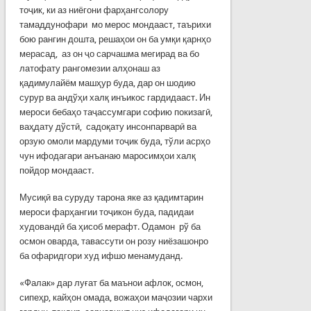
тоҷик, ки аз ниёгони фарҳангсолору
тамаддунофари мо мерос мондааст, таърихи
бою рангин дошта, решаҳои он ба умқи қарнҳо
мерасад, аз он ҷо сарчашма мегирад ва бо
латофату рангомезии алҳонаш аз
қадимулайём машҳур буда, дар он шодию
сурур ва андўҳи халқ инъикос гардидааст. Ин
мероси бебаҳо таҷассумгари софию покизагӣ,
ваҳдату дўстӣ, садоқату инсонпарварӣ ва
орзую омоли мардуми тоҷик буда, тўли асрҳо
чун ифодагари анъанаю маросимҳои халқ
пойдор мондааст.
Мусиқӣ ва суруду тарона яке аз қадимтарин
мероси фарҳангии тоҷикон буда, падидаи
худовандӣ ба ҳисоб мерафт. Одамон рў ба
осмон оварда, тавассути он розу ниёзашонро
ба офаридгори худ ифшо менамуданд.
«Фалак» дар луғат ба маънои афлок, осмон,
сипеҳр, кайҳон омада, вожаҳои маҷозии чархи