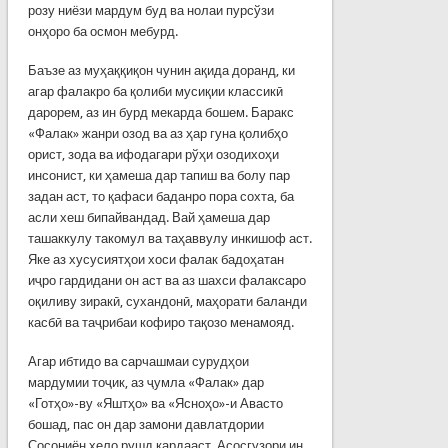
розу ниёзи мардум буд ва нолаи пурсўзи
онҳоро ба осмон мебурд.
Баъзе аз муҳаққиқон чунин ақида доранд, ки
агар фалакро ба қолиби мусиқии классикӣ
дарорем, аз ин бурд мекарда бошем. Баракс
«Фалак» жанри озод ва аз ҳар гуна қолибҳо
орист, зода ва ифодагари рўҳи озодихоҳи
инсонист, ки ҳамеша дар тапиш ва болу пар
задан аст, то қафаси баданро пора сохта, ба
асли хеш бипайвандад. Вай ҳамеша дар
ташаккулу такомул ва таҳаввулу инкишоф аст.
Яке аз хусусиятҳои хоси фалак бадоҳатан
иҷро гардидани он аст ва аз шахси фалаксаро
оқиливу зиракӣ, сухандонӣ, маҳорати баланди
касбӣ ва таҷрибаи кофиро тақозо менамояд.
Агар ибтидо ва сарчашмаи сурудҳои
мардумии тоҷик, аз ҷумла «Фалак» дар
«Готҳо»-ву «Яштҳо» ва «Ясноҳо»-и Авасто
бошад, пас он дар замони давлатдории
Сосониён хело рушд кардааст. Асосгузори ин