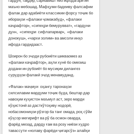
гардун, тақдир, сарнавишт низ ифодагари ин
маъно мебошад. Мафҳуми бадеиву фалсафии
фалак дар адабиёти классикии форсу тоҷик бо
ибораҳои «фалаки ҷомакабуд», «фалаки
каҷрафтор», «сипеҳри бемурувват», «гардуни
дун», «сипеҳри сифлапарвар», «фалаки
донокуш», «чархи золим» ва амсоли инҳо
ифода гардидааст.
Шоирон бо эҷоди рубоиёти шикваомез аз
«фалаки каҷрафтор», аҳли хунё бо омезиш
додани ин рубоиёт бо мусиқии дилангез
сурудҳои фалакӣ эҷод менамуданд.
«Фалак» маҷмуи оҳангу таронаҳои
силсилавии мардуми тоҷик буда, бештар дар
навоҳии куҳистон маъмул аст, зеро марди
кўҳистонӣ аз дасткўтоҳиву нодорӣ,
нобасомониҳои рўзгор ба танг омада, роҳ сўйи
кўҳсор мегирифт ва рў ба осмон оварда,
фарёд мезад, дарду ғам ва розу ниёзи худро
тавассути «нолаву фарёди ҷигарсўз» алайҳи