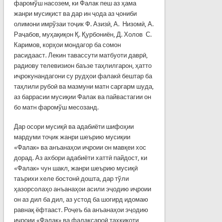
фаромўш насозем, ки Фалак пеш аз ҳама
жанри мусиқист ва дар ин ҷода аз ҷониби
олимони имрўзаи тоҷик Ф. Азизӣ, А. Низомӣ, А.
Раҷабов, муҳақиқон Қ. Қурбониён, Д. Холов С.
Каримов, корҳои мондагор ба сомон
расидааст. Лекин тавассути матбуоти даврӣ,
радиову телевизион баъзе таҳлилгарон, ҳатто
иҷрокунандагони су рудҳои фалакӣ бештар ба
таҳлили рубоӣ ва мазмуни матн саргарм шуда,
аз баррасии мусиқии Фалак ва пайвастагии он
бо матн фаромўш месозанд.
Дар осори мусиқӣ ва адабиёти шифоҳии
мардуми тоҷик жанри шеърию мусиқии
«Фалак» ва анъанаҳои иҷроии он мавқеи хос
дорад. Аз ахбори адабиёти хаттӣ пайдост, ки
«Фалак» чун шакл, жанри шеърию мусиқӣ
таърихи хеле бостонӣ дошта, дар тўли
ҳазорсолаҳо анъанаҳои асили эҷодию иҷроии
он аз дил ба дил, аз устод ба шогирд идомаю
равнақ ёфтааст. Роҷеъ ба анъанаҳои эҷодию
иҷроии «Фалак» ва фалаксароӣ таҳқиқоти