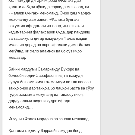
Хол намуди дигари иҷроии «Фалак» дар
ҳолати лабҳои пўшида сароида мешавад, ки
«Фалаки бунгак» меноманд. Онро ҳам мардон
мехонанду ҳам занон. «Фалаки бунгак»
нахустин ифодагари ин жанр, яъне шакли
қадимтарини фалаксароӣ буда, дар пайдоиш
ва ташаккули дигар намудҳои Фалак нақши
муассир дорад ва онро «фалаки димоғӣ» низ
мегўянд, ки хело аламнок ва бо сўз иҷро
мешавад.
Байни мардуми Самарқанду Бухоро ва
болооби водии Зарафшон низ, як намуди
суруд бо номи «мунга» маълум аст ва асосан
занҳо онро дар танҳоӣ, бо лабҳои баста ва сўзу
гудоз замзама мекунанд ва тавассути он,
дарду алами ниҳони худро ифода
менамоянд…
Инчунин Фалак мардона ва занона мешавад.
Ҳангоми таҳлилу баррасӣ намудан бояд