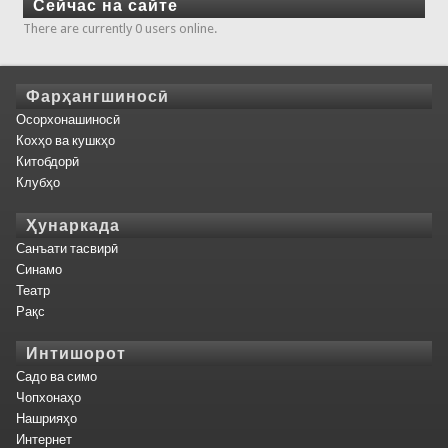
Сейчас на сайте
There are currently 0 users online.
Фарҳангшиносӣ
Осорхонашиносӣ
Кохҳо ва кушкҳо
Китобдорӣ
Клубҳо
Ҳунаркада
Санъати тасвирӣ
Синамо
Театр
Рақс
Интишорот
Садо ва симо
Чопхонаҳо
Нашрияҳо
Интернет