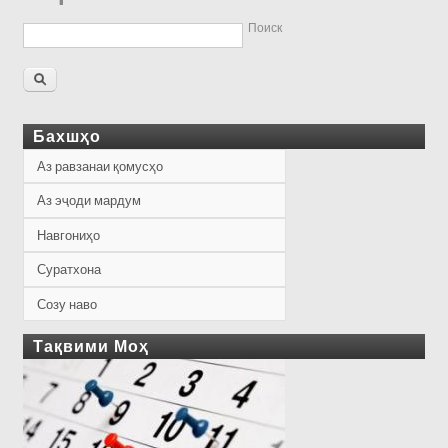
Поиск
Бахшҳо
Аз равзанаи қомусҳо
Аз эҷоди мардум
Навгониҳо
Суратхона
Созу наво
Тақвими Моҳ