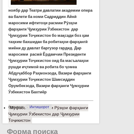
ноябр дар Театри давлатии академии опера
ва балети ба номи Садриддин Айнӣ
маросими ифтитоҳи расмии Рӯзҳои
фарҳанги Ҷумҳурии Ӯзбекистон дар
Ҷумҳурии Тоҷикистон бо мақсади боз ҳам
таҳким бахшидан ба робитаҳои фарҳангӣ
миёни ду давлат баргузор гардид.
Дар
маросими расмӣ Ёрдамчии Президенти
Ҷумҳурии Тоҷикистон оид ба масъалаҳои
рушди иҷтимоӣ ва робита бо ҷомеа
Абдуҷаббор Раҳмонзода, Вазири фарҳанги
Ҷумҳурии Тоҷикистон Шамсиддин
Орумбекзода, Вазири фарҳанги Ҷумҳурии
Ӯзбекистон Бахтиёр
барчасп:
Интишорот
Муфассалтар
о Оғози Рӯзҳои фарҳанги
Ҷумҳурии Ӯзбекистон дар Ҷумҳурии
Тоҷикистон
Форма поиска