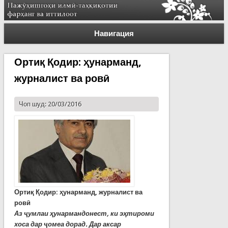
Навигация
Ортиқ Қодир: ҳунарманд,
журналист ва ровӣ
Чоп шуд: 20/03/2016
Ортиқ Қодир: ҳунарманд, журналист ва
ровӣ
Аз ҷумлаи ҳунармандонест, ки эҳтироми
хоса дар ҷомеа дорад. Дар аксар