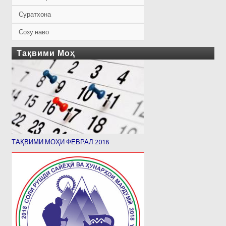
Суратхона
Созу наво
Тақвими Моҳ
ТАҚВИМИ МОҲИ ФЕВРАЛ 2018