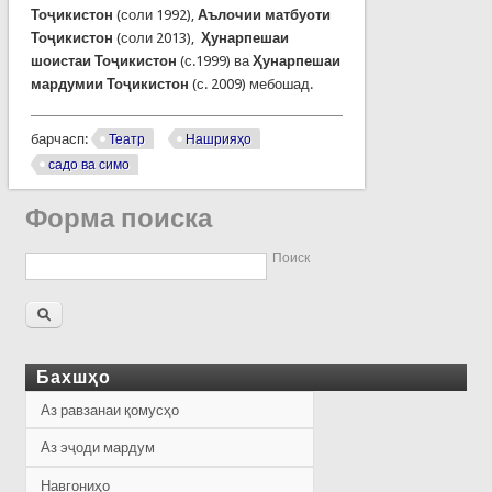
Тоҷикистон
(соли 1992),
Аълочии матбуоти
Тоҷикистон
(соли 2013),
Ҳунарпешаи
шоистаи Тоҷикистон
(с.1999) ва
Ҳунарпешаи
мардумии Тоҷикистон
(с. 2009) мебошад.
барчасп:
Театр
Нашрияҳо
садо ва симо
Форма поиска
Поиск
Бахшҳо
Аз равзанаи қомусҳо
Аз эҷоди мардум
Навгониҳо