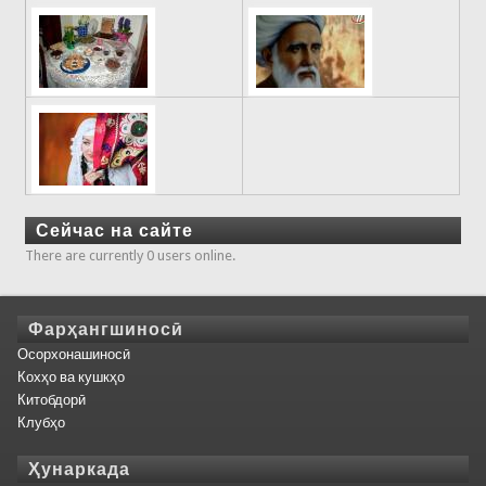
Сейчас на сайте
There are currently 0 users online.
Фарҳангшиносӣ
Осорхонашиносӣ
Кохҳо ва кушкҳо
Китобдорӣ
Клубҳо
Ҳунаркада