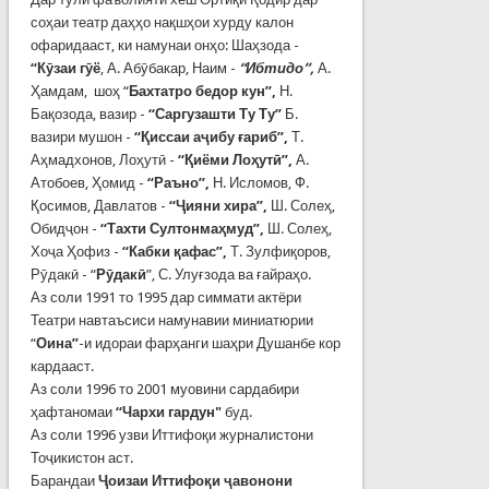
соҳаи театр даҳҳо нақшҳои хурду калон
офаридааст, ки намунаи онҳо: Шаҳзода -
“Кӯзаи гӯё
, А. Абӯбакар, Наим -
“Ибтидо”,
А.
Ҳамдам, шоҳ “
Бахтатро бедор кун”,
Н.
Бақозода, вазир -
“Саргузашти Ту Ту”
Б.
вазири мушон -
“Қиссаи аҷибу ғариб”,
Т.
Аҳмадхонов, Лоҳутӣ -
“Қиёми Лоҳутӣ”,
А.
Атобоев, Ҳомид -
“Раъно”,
Н. Исломов, Ф.
Қосимов, Давлатов -
“Ҷияни хира”,
Ш. Солеҳ,
Обидҷон -
“Тахти Султонмаҳмуд”,
Ш. Солеҳ,
Хоҷа Ҳофиз -
“Кабки қафас”,
Т. Зулфиқоров,
Рӯдакӣ - “
Рӯдакӣ
”, С. Улуғзода ва ғайраҳо.
Аз соли 1991 то 1995 дар симмати актёри
Театри навтаъсиси намунавии миниатюрии
“
Оина”
-и идораи фарҳанги шаҳри Душанбе кор
кардааст.
Аз соли 1996 то 2001 муовини сардабири
ҳафтаномаи
“Чархи гардун"
буд.
Аз соли 1996 узви Иттифоқи журналистони
Тоҷикистон аст.
Барандаи
Ҷоизаи Иттифоқи ҷавонони