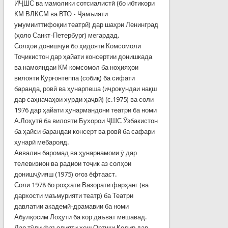
ИҶШС ва мамолики сотсиалистӣ (бо ибтикори
КМ ВЛКСМ ва ВТО - Ҷамъияти
умумииттифоқии театрӣ) дар шаҳри Ленинград
(ҳоло Санкт-Петербург) мегардад.
Солҳои донишҷӯӣ бо ҳидояти Комсомоли
Тоҷикистон дар ҳайати консертии донишкада
ва намояндаи КМ комсомол ба ноҳияҳои
вилояти Қӯрғонтеппа (собиқ) ба сифати
баранда, ровӣ ва ҳунарпеша (иҷрокундаи нақш
дар саҳначаҳои хурди ҳаҷвӣ) (с.1975) ва соли
1976 дар ҳайати ҳунармандони театри ба номи
А.Лоҳутӣ ба вилояти Бухорои ҶШС Ӯзбакистон
ба ҳайси барандаи консерт ва ровӣ ба сафари
ҳунарӣ мебарояд.
Аввалин баромад ва ҳунарнамоии ӯ дар
телевизион ва радиои тоҷик аз солҳои
донишҷӯияш (1975) оғоз ёфтааст.
Соли 1978 бо роҳхати Вазорати фарҳанг (ва
дархости маъмурияти театр) ба Театри
давлатии академӣ-драмавии ба номи
Абулқосим Лоҳутӣ ба кор даъват мешавад.
Дар тӯли фаъолияти хеш Ортиқи Қодир дар