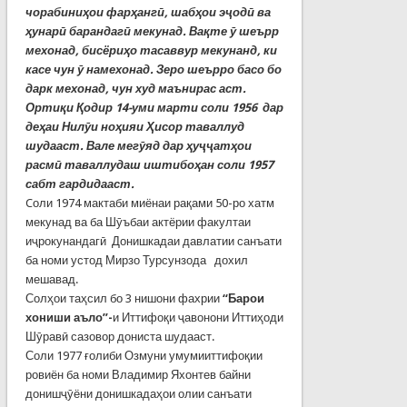
чорабиниҳои фарҳангӣ, шабҳои эҷодӣ ва
ҳунарӣ барандагӣ мекунад. Вақте ӯ шеърр
мехонад, бисёриҳо тасаввур мекунанд, ки
касе чун ӯ намехонад. Зеро шеърро басо бо
дарк мехонад, чун худ маънирас аст.
Ортиқи Қодир 14-уми марти соли 1956 дар
деҳаи Нилӯи ноҳияи Ҳисор таваллуд
шудааст. Вале мегӯяд дар ҳуҷҷатҳои
расмӣ таваллудаш иштибоҳан соли 1957
сабт гардидааст.
Cоли 1974 мактаби миёнаи рақами 50-ро хатм
мекунад ва ба Шӯъбаи актёрии факултаи
иҷрокунандагӣ Донишкадаи давлатии санъати
ба номи устод Мирзо Турсунзода дохил
мешавад.
Солҳои таҳсил бо 3 нишони фахрии
“Барои
хониши аъло”-
и Иттифоқи ҷавонони Иттиҳоди
Шӯравӣ сазовор дониста шудааст.
Соли 1977 ғолиби Озмуни умумииттифоқии
ровиён ба номи Владимир Яхонтев байни
донишҷӯёни донишкадаҳои олии санъати