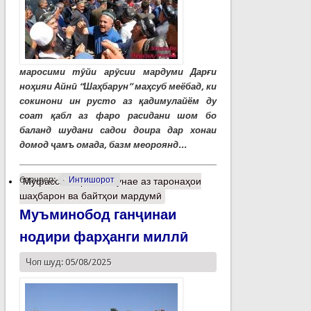
маросими тӯйи арӯсии мардуми Дарғи
ноҳияи Айнӣ “Шаҳбарун” маҳсуб меёбад, ки
сокинони ин русто аз қадимулайём ду
соат қабл аз фаро расидани шом бо
баланд шудани садои доира дар хонаи
домод ҷамъ омада, базм меороянд...
барчасп:
Интишорот
Муфассалтар
о Намунае аз таронаҳои
шаҳбарон ва байтҳои мардумӣ
Муъминобод ганҷинаи
нодири фарҳанги миллӣ
Чоп шуд: 05/08/2025