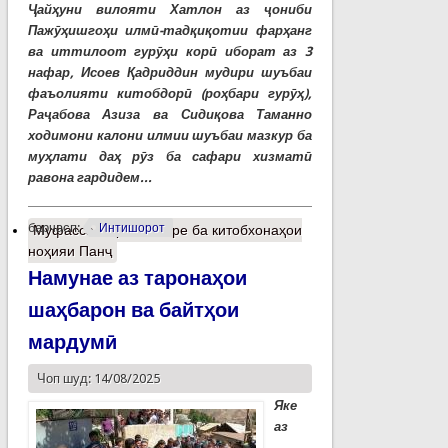
Ҷайҳуни вилояти Хатлон аз ҷониби
Пажӯҳишгоҳи илмӣ-тадқиқотии фарҳанг
ва иттилоот гурӯҳи корӣ иборат аз 3
нафар, Исоев Қадриддин мудири шуъбаи
фаъолияти китобдорӣ (роҳбари гурӯҳ),
Раҷабова Азиза ва Сидиқова Таманно
ходимони калони илмии шуъбаи мазкур ба
муҳлати даҳ рӯз ба сафари хизматӣ
равона гардидем...
барчасп:
Интишорот
Муфассалтар
о Назаре ба китобхонаҳои
ноҳияи Панҷ
Намунае аз таронаҳои
шаҳбарон ва байтҳои
мардумӣ
Чоп шуд: 14/08/2025
Яке
аз