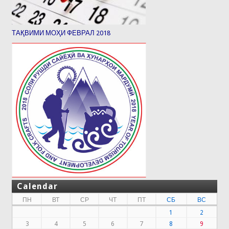
ТАҚВИМИ МОҲИ ФЕВРАЛ 2018
Calendar
ПН
ВТ
СР
ЧТ
ПТ
СБ
ВС
1
2
3
4
5
6
7
8
9