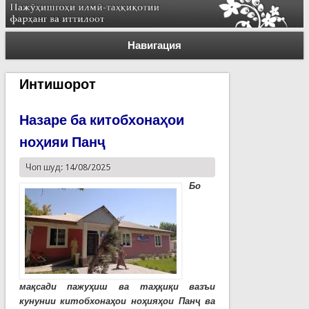
Навигация
Интишорот
Назаре ба китобхонаҳои
ноҳияи Панҷ
Чоп шуд: 14/08/2025
Бо
мақсади пажуҳиш ва таҳқиқи вазъи
кунунии китобхонаҳои ноҳияҳои Панҷ ва