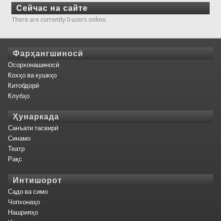
Сейчас на сайте
There are currently 0 users online.
Фарҳангшиносӣ
Осорхонашиносӣ
Кохҳо ва кушкҳо
Китобдорӣ
Клубҳо
Ҳунаркада
Санъати тасвирӣ
Синамо
Театр
Рақс
Интишорот
Садо ва симо
Чопхонаҳо
Нашрияҳо