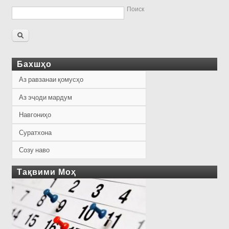
Поиск
Бахшҳо
Аз равзанаи қомусҳо
Аз эҷоди мардум
Навгониҳо
Суратхона
Созу наво
Тақвими Моҳ