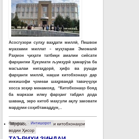
Асосгузори сулҳу ваҳдати миллӣ, Пешвои
муаззами миллат – муҳтарам Эмомалӣ
Раҳмон ҷиҳати татбиқи амалии сиёсати
фарҳангии Ҳукумати љумҳурӣ ҳамарӯза ба
масъалаи нигаҳдорӣ, ҳифз ва рушди
фарҳанги миллӣ, нақши китобхонаҳо дар
инкишофи ҷомеаи шаҳрвандӣ таваҷҷуҳи
хосса зоҳир менамояд. “Китобхонаҳо бояд
ба маркази илму фарҳанг табдил дода
шаванд, зеро китоб маҳсули ақлу заковати
мардуми соҳибтамаддун,..
барчасп:
Интишорот
Муфассалтар
о Вазъи китобхонаҳои
водии Ҳисор
ТАЪРИХИ ЗИНДАИ