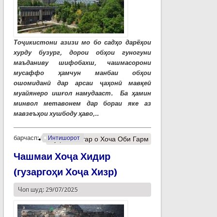
Тоҷикистони азизи мо бо садҳо дарёҳои
хурду бузург, дорои обҳои гуногуни
маъданиву шифобахш, чашмасорони
мусаффо ҳамчун манбаи обҳои
ошомиданӣ дар арсаи ҷаҳонӣ мавқеӣ
муайянеро ишғол намудааст. Ба ҳамин
минвол метавонем дар бораи яке аз
мавзеъҳои хушбоду ҳаво,..
барчасп:
Интишорот
Муфассалтар
о Хоча Оби Гарм
Чашмаи Хоҷа Хидир
(гузаргоҳи Хоҷа Хизр)
Чоп шуд: 29/07/2025