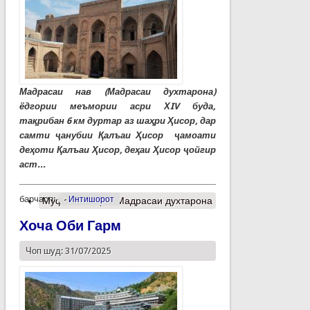
Мадрасаи нав (Мадрасаи духтарона)
ёдгории меъмории асри ХIV буда,
тақрибан 6 км дуртар аз шаҳри Ҳисор, дар
самти ҷанубии Қалъаи Ҳисор ҷамоати
деҳоти Қалъаи Ҳисор, деҳаи Ҳисор ҷойгир
аст...
барчасп:
Интишорот
Муфассалтар
о Мадрасаи духтарона
Хоча Оби Гарм
Чоп шуд: 31/07/2025