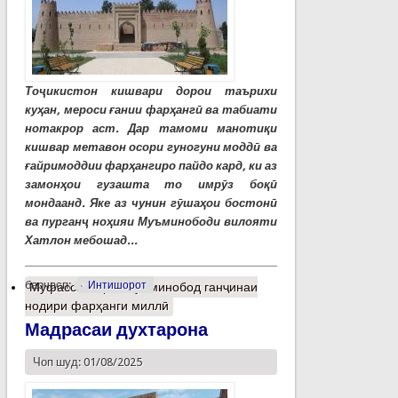
Тоҷикистон кишвари дорои таърихи
куҳан, мероси ғании фарҳангӣ ва табиати
нотакрор аст. Дар тамоми манотиқи
кишвар метавон осори гуногуни моддӣ ва
ғайримоддии фарҳангиро пайдо кард, ки аз
замонҳои гузашта то имрӯз боқӣ
мондаанд. Яке аз чунин гӯшаҳои бостонӣ
ва пурганҷ ноҳияи Муъминободи вилояти
Хатлон мебошад...
барчасп:
Интишорот
Муфассалтар
о Муъминобод ганҷинаи
нодири фарҳанги миллӣ
Мадрасаи духтарона
Чоп шуд: 01/08/2025