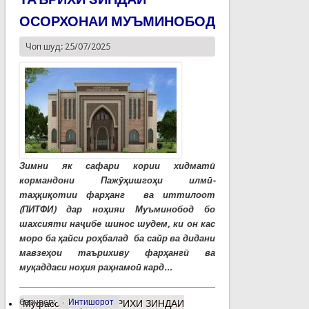
ОСОРХОНАИ МУЪМИНОБОД
Чоп шуд: 25/07/2025
Зимни як сафари кории хидматӣ
кормандони Пажӯҳишгоҳи илмӣ-
таҳқиқотии фарҳанг ва иттилоот
(ПИТФИ) дар ноҳияи Муъминобод бо
шахсияти наҷибе шинос шудем, ки он кас
моро ба ҳайси роҳбалад ба сайр ва дидани
мавзеҳои таърихиву фарҳангӣ ва
муқаддаси ноҳия раҳнамоӣ кард...
барчасп:
Интишорот
Муфассалтар
о ТАЪРИХИ ЗИНДАИ