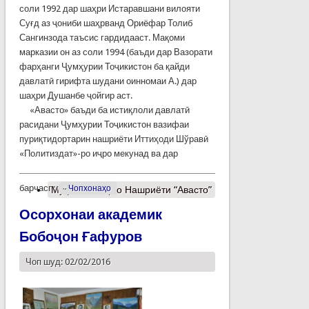
соли 1992 дар шаҳри Истаравшани вилояти
Суғд аз ҷониби шаҳрванд Ориёфар Толиб
Сангинзода таъсис гардидааст. Мақоми
марказии он аз соли 1994 (баъди дар Ва­­зо­ра­ти
фарҳанги Ҷум­ҳу­рии Тоҷикистон ба қайди
давлатӣ гирифта шудани оин­но­маи А.) дар
шаҳри Душанбе ҷойгир аст.
«Авасто» баъди ба истиқлоли давлатӣ
расидани Ҷумҳу­рии То­ҷи­кистон вазифаи
пуриқ­ти­дортарин нашриёти Иттиҳоди Шўравӣ
«Политиздат»-ро иҷро мекунад ва дар
барчасп:
Чопхонаҳо
Муфассалтар
о Нашриёти “Авасто”
Осорхонаи академик
Бобоҷон Ғафуров
Чоп шуд: 02/02/2016