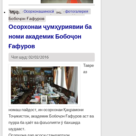
Tags:
Осорхонашиносӣ
фотогалерея
Муфассалтар
о Осорхонаи академик
Бобоҷон Ғафуров
Осорхонаи ҷумҳуриявии ба
номи академик Бобоҷон
Ғафуров
Чоп шуд: 02/02/2016
Тавре
аз
номаш пайдост, ин осорхонаи Қаҳрамони
Тоҷикистон, академик Бобоҷон Ғафуров аст ва
пурра ба ҳаёт ва фаъолияти ӯ бахшида
шудааст.
Осорхона дар асоси стандартҳои