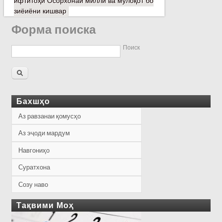
ифтитоҳи Осорхонаи миллӣ ва мулоқот бо
зиёиёни кишвар
Форма поиска
Поиск
Бахшҳо
Аз равзанаи қомусҳо
Аз эҷоди мардум
Навгониҳо
Суратхона
Созу наво
Тақвими Моҳ