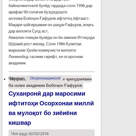
байналмиллалӣ бунёд гардида соли 1998 дар
арафаи 90 солагии бузургдошти
аллома Бобоҷон Ғафуров ифтитоҳ ёфтааст.
Мақари ҷойгиршавии он шаҳри Ғафуров, воқеъ
дар вилояти Суғд аст.
Аввалин лоиҳаи бунёди он ба замони Иттиҳоди
Шӯравӣ рост меояд. Соли 1986 Кумитаи
марказии Ҳизби коммунисти вилояти
Ленинобод тасмим гирифт, ки осорхонаи
академик
барчасп:
Осорхонашиносӣ
Муфассалтар
о Осорхонаи ҷумҳуриявии
ба номи академик Бобоҷон Ғафуров
Суханронӣ дар маросими
ифтитоҳи Осорхонаи миллӣ
ва мулоқот бо зиёиёни
кишвар
Чоп шуд: 02/02/2016