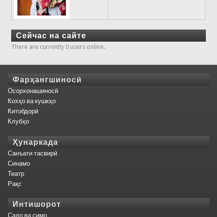
Сейчас на сайте
There are currently 0 users online.
Фарҳангшиносӣ
Осорхонашиносӣ
Кохҳо ва кушкҳо
Китобдорӣ
Клубҳо
Ҳунаркада
Санъати тасвирӣ
Синамо
Театр
Рақс
Интишорот
Садо ва симо