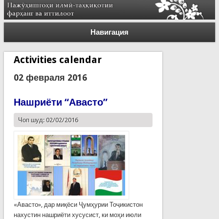
Навигация
Activities calendar
02 февраля 2016
Нашриёти “Авасто”
Чоп шуд: 02/02/2016
«Авасто», дар миқёси Ҷумҳурии Тоҷикистон
нахустин нашриёти хусусист, ки моҳи июли