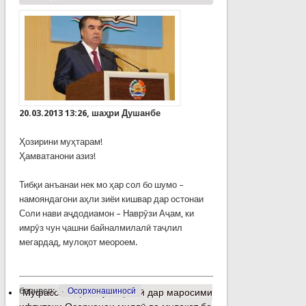
20.03.2013 13:26, шаҳри Душанбе
Ҳозирини муҳтарам!
Ҳамватанони азиз!
Тибқи анъанаи нек мо ҳар сол бо шумо –
намояндагони аҳли зиёи кишвар дар остонаи
Соли нави аҷдодиамон – Наврӯзи Аҷам, ки
имрӯз чун ҷашни байналмилалӣ таҷлил
мегардад, мулоқот меороем.
барчасп:
Осорхонашиносӣ
Муфассалтар
о Суханронӣ дар маросими