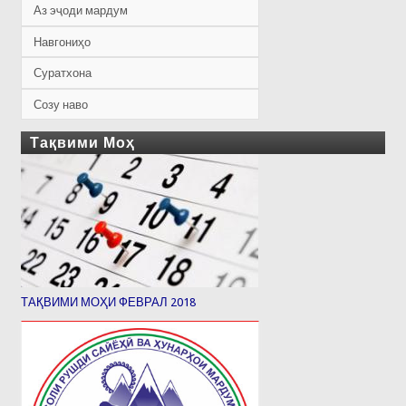
Аз эҷоди мардум
Навгониҳо
Суратхона
Созу наво
Тақвими Моҳ
ТАҚВИМИ МОҲИ ФЕВРАЛ 2018