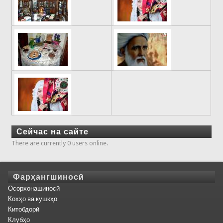
Сейчас на сайте
There are currently 0 users online.
Фарҳангшиносӣ
Осорхонашиносӣ
Кохҳо ва кушкҳо
Китобдорӣ
Клубҳо