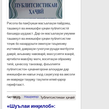
Рисола ба пажўҳиши масъалаҳои пайдоиш,
ташаккул ва инкишофи ҳаҷви публитсистӣ
бахшида шудааст. Дар он масъалаҳои умумии
ташаккул ва инкишофи ҳаҷви публитсистии
тоҷик бо назардошти омилҳои таърихиву
иҷттимоӣ, давраҳои гуногуни рушди матбуоти
даврӣ, анъанаву навоварӣ, махсусияти жанрӣ,
иртиботи мавзўву матн, воситаҳои образиву
типӣ, ҳачвсозу танзовар, фаъолияти
публитсистон-ҳаҷвнигорони алоҳидаи дар
инкишофи ин навъи эҷод саҳмгузор ва амсоли
ин мавриди таҳқиқу таҳлили илмӣ қарор
гирифтааст.
барчасп:
Нашрияҳо
Муфассалтар
о Публитсистикаи ҳаҷвӣ
«Шуълаи инқилоб»: