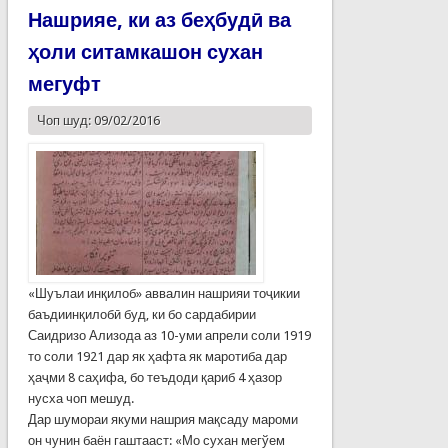
Нашрияе, ки аз беҳбудӣ ва
ҳоли ситамкашон сухан
мегуфт
Чоп шуд: 09/02/2016
«Шуълаи инқилоб» аввалин нашрияи тоҷикии
баъдиинқилобӣ буд, ки бо сардабирии
Саидризо Ализода аз 10-уми апрели соли 1919
то соли 1921 дар як ҳафта як маротиба дар
ҳаҷми 8 саҳифа, бо теъдоди қариб 4 ҳазор
нусха чоп мешуд.
Дар шумораи якуми нашрия мақсаду мароми
он чунин баён гаштааст: «Мо сухан мегўем