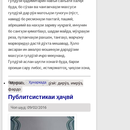
Гулдӯзӣ қадимитарин навъи санъати халқӣ
буда, бо сӯзан ва чангакчаҳои махсуси
гулдӯзӣ дар рӯи матоъҳои гуногун (пӯст,
намад) бо ресмонҳои пахтагӣ, пашмӣ,
абрешимӣ ва нахҳои зариву нуқрагӣ, инчунин
бо сангҳои қиматбаҳо, шадаи майда, мӯҳраҳои
реза, пулакчаҳои рахшон, тангаҳо, марҷону
марворидҳо дастӣ дӯхта мешавад. Ҳоло
аксаран ин амалро мошинҳои дарздӯзии
махсуси гулдӯзӣ иҷро мекунанд.
Гулдӯзӣ аслан шуғли хонагӣ буда, барои
ороиши сару либос, истиқоматгоҳ, ҷиҳози хона,
барчасп:
Ҳунаркада
Муфассалтар
о Гулдӯзӣ: дирӯз, имрӯз,
фардо
Публитсистикаи ҳаҷвӣ
Чоп шуд: 09/02/2016