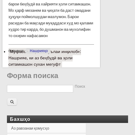
барои беҳбудӣ ва хайрияти ҳоли ситамкашон.
Мо ҳарф мезанем ва ҷиҳати ба даст омадани
ҳуқуқи поймолшудаи мазлумон. Барои
расидан ба мақсади муқаддаси худ мо қалами
худро тир карда, бо душманон ва мухолифин
то охирин нафасамон
барчасп:
Нашрияҳо
Муфассалтар
о «Шуълаи инқилоб»:
Нашрияе, ки аз беҳбудӣ ва ҳоли
ситамкашон сухан мегуфт
Форма поиска
Поиск
Бахшҳо
Аз равзанаи қомусҳо