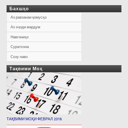
Бахшҳо
Аз равзанаи қомусҳо
Аз эҷоди мардум
Навгониҳо
Суратхона
Созу наво
Тақвими Моҳ
ТАҚВИМИ МОҲИ ФЕВРАЛ 2018