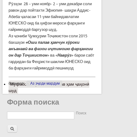
Рӯзҳои 28 – уми ноябр- 2 – уми декабри соли
равон дар пойтахти Эфиопия- шаҳри Аддис-
Абеба ҷаласаи 11-уми байнидавлатии
ЮНЕСКО оид ба ҳифзи мероси фарҳанги
ғайримоддӣ баргузор шуд.
Аз ҷониби Ҷумҳурии Тоҷикистон соли 2015
бахшҳои
«Оши палав ҳамчун хӯроки
анъанавӣ ва фазои иҷтимоию фарҳангии
он дар Тоҷикистон
» ва «
Наврӯз
» барои сабт
гардидан ба Феҳристи шаклии ЮНЕСКО оид
ба фарҳанги ғайримоддӣ пешниҳод
барчасп:
Аз эҷоди мардум
Муфассалтар
о Оши палав ҳам ҷаҳонӣ
шуд
Форма поиска
Поиск