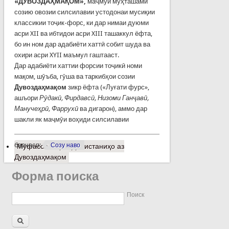
«ДУВОЗДАҲМАҚОМ»,
маҷмӯи мӯҳташами
созию овозии силсилавии устодонаи мусиқии
классикии тоҷик-форс, ки дар нимаи дуюми
асри XII ва ибтидои асри XIII ташаккул ёфта,
бо ин ном дар адабиёти хаттӣ собит шуда ва
охири асри XYII маъмул гаштааст.
Дар адабиёти хаттии форсии тоҷикӣ номи
мақом, шӯъба, гӯша ва таркибҳои созии
Дувоздаҳмақом
зикр ёфта («Луғати фурс»,
ашъори
Рӯдакӣ, Фирдавсӣ, Низоми Ганҷавӣ,
Манучеҳрӣ, Фаррухӣ
ва дигарон), аммо дар
шакли як маҷмӯи воҳиди силсилавии
барчасп:
Созу наво
Муфассалтар
о Донистаниҳо аз
Дувоздаҳмақом
Форма поиска
Поиск