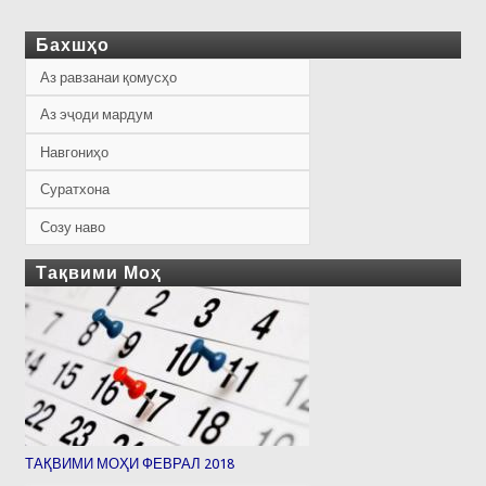
Бахшҳо
Аз равзанаи қомусҳо
Аз эҷоди мардум
Навгониҳо
Суратхона
Созу наво
Тақвими Моҳ
ТАҚВИМИ МОҲИ ФЕВРАЛ 2018