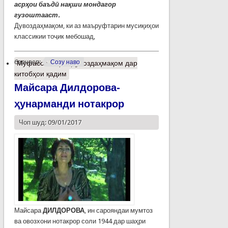
асрҳои баъдӣ нақши мондагор
гузоштааст.
Дувоздаҳмақом, ки аз маъруфтарин мусиқиҳои
классикии тоҷик мебошад,
барчасп:
Созу наво
Муфассалтар
о Дувоздаҳмақом дар
китобҳои қадим
Майсара Дилдорова-
ҳунарманди нотакрор
Чоп шуд: 09/01/2017
Майсара
ДИЛДОРОВА
, ин сарояндаи мумтоз
ва овозхони нотакрор соли 1944 дар шаҳри