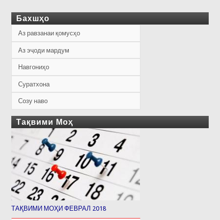
Бахшҳо
Аз равзанаи қомусҳо
Аз эҷоди мардум
Навгониҳо
Суратхона
Созу наво
Тақвими Моҳ
ТАҚВИМИ МОҲИ ФЕВРАЛ 2018