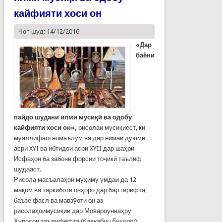
кайфияти хоси он
Чоп шуд: 14/12/2016
«Дар
баёни
пайдо шудани илми мусиқӣ ва одобу
кайфияти хоси он»,
рисолаи мусиқиест, ки
муаллифаш номаълум ва дар нимаи дуюми
асри XYI ва ибтидои асри XYII дар шаҳри
Исфаҳон ба забони форсии тоҷикӣ таълиф
шудааст.
Рисола масъалаҳои муҳиму умдаи да 12
мақом ва таркиботи онҳоро дар бар гирифта,
баъзе фасл ва мавзӯоти он аз
рисолаҳоимусиқии дар Мовароуннаҳру
Хуросон таълифёфта (
Кавкабии Бухороӣ,