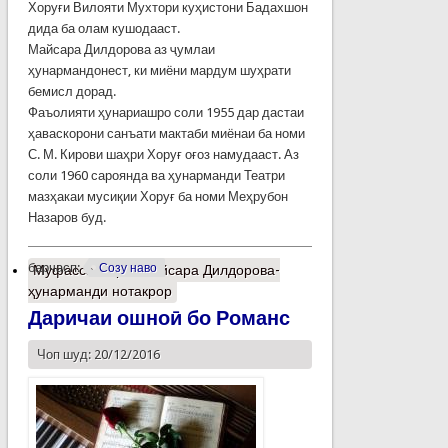
Хоруғи Вилояти Мухтори куҳистони Бадахшон
дида ба олам кушодааст.
Майсара Дилдорова аз ҷумлаи
ҳунармандонест, ки миёни мардум шуҳрати
бемисл дорад.
Фаъолияти ҳунариашро соли 1955 дар дастаи
ҳаваскорони санъати мактаби миёнаи ба номи
С. М. Кирови шаҳри Хоруғ оғоз намудааст. Аз
соли 1960 сароянда ва ҳунарманди Театри
мазҳакаи мусиқии Хоруғ ба номи Меҳрубон
Назаров буд.
барчасп:
Созу наво
Муфассалтар
о Майсара Дилдорова-
ҳунарманди нотакрор
Даричаи ошноӣ бо Романс
Чоп шуд: 20/12/2016