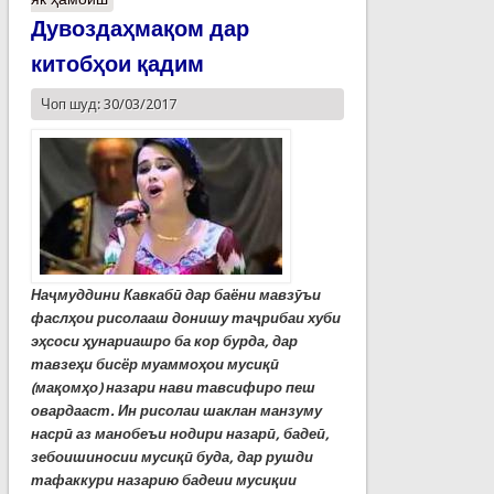
Дувоздаҳмақом дар
китобҳои қадим
Чоп шуд: 30/03/2017
Наҷмуддини Кавкабӣ дар баёни мавзӯъи
фаслҳои рисолааш донишу таҷрибаи хуби
эҳсоси ҳунариашро ба кор бурда, дар
тавзеҳи бисёр муаммоҳои мусиқӣ
(мақомҳо) назари нави тавсифиро пеш
овардааст. Ин рисолаи шаклан манзуму
насрӣ аз манобеъи нодири назарӣ, бадеӣ,
зебоишиносии мусиқӣ буда, дар рушди
тафаккури назарию бадеии мусиқии