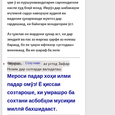
ҳам ӯ аз пуршунавандатарин сарояндагони
насли худ боқӣ монд. Имрӯз дар шабакаҳои
иҷтимоӣ садҳо наворҳои аудиоӣ ва
видеоии ҳунарманди мумтоз дар
гардишанд, ки баёнгари мондагории ӯст.
Аз ҷумлае он мардони ҳунар аст, ки дар
зиндагӣ ва пас аз маргаш ҳарфе аз номаш
баранд, бо як ҷаҳон ифтихор «устодаш»
меноманд.
Ва ин шараф ба хеле
барчасп:
Созу наво
Муфассалтар
о Ёде аз устод Зафар
Нозим дар солгарди валодаташ
Мероси падар хоҳи илми
падар омўз! Ё қиссаи
созтароше, ки умрашро ба
сохтани асбобҳои мусиқии
миллӣ бахшидааст.