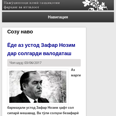
Навигация
Созу наво
Ёде аз устод Зафар Нозим
дар солгарди валодаташ
Чоп шуд: 03/06/2017
Аз
марги
бармаҳали устод Зафар Нозим ҳафт сол
сипарӣ мешавад. Ва тӯли солҳои безафарӣ