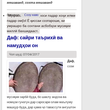
мешаванд, сохта мешаванд
барчасп:
Созу наво
Муфассалтар
о Мероси падар хоҳи илми
падар омўз! Ё қиссаи созтароше, ки
умрашро ба сохтани асбобҳои мусиқии
миллӣ бахшидааст.
Даф: сайри таърихӣ ва
намудҳои он
Чоп шуд: 07/04/2017
Даф
,
сози
мусиқии зарбӣ буда, бо шаклу андоза ва
номҳои гуногун дар саросари олам маълуму
машҳур буда, дар ҳама ҷо тавассути ангуштон