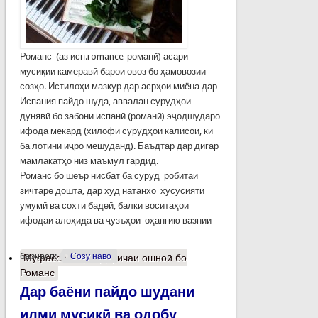
Романс (аз исп.romance-романӣ) асари
мусиқии камеравӣ барои овоз бо ҳамовозии
созҳо. Истилоҳи мазкур дар асрҳои миёна дар
Испания пайдо шуда, аввалан сурудҳои
дунявӣ бо забони испанӣ (романӣ) эҷодшударо
ифода мекард (хилофи сурудҳои калисоӣ, ки
ба лотинӣ иҷро мешуданд). Баъдтар дар дигар
мамлакатҳо низ маъмул гардид.
Романс бо шеър нисбат ба суруд робитаи
зичтаре дошта, дар худ натанхо хусусияти
умумӣ ва сохти бадеӣ, балки воситаҳои
ифодаи алоҳида ва ҷузъҳои оҳангию вазнии
барчасп:
Созу наво
Муфассалтар
о Даричаи ошноӣ бо
Романс
Дар баёни пайдо шудани
илми мусиқӣ ва одобу