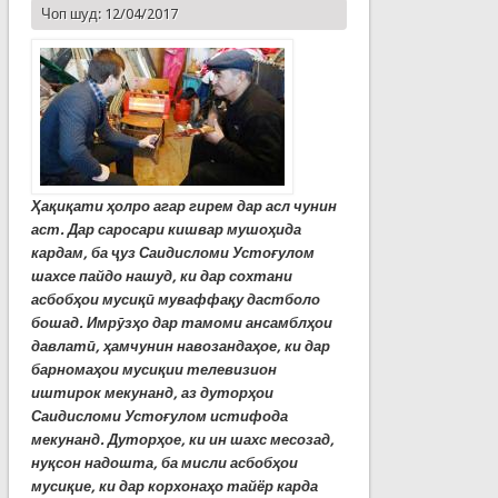
Чоп шуд: 12/04/2017
Ҳақиқати ҳолро агар гирем дар асл чунин
аст. Дар саросари кишвар мушоҳида
кардам, ба
ҷ
уз Саидисломи Устоғулом
шахсе пайдо нашуд, ки дар сохтани
асбобҳои мусиқ
ӣ
муваффақу дастболо
бошад. Имр
ӯ
зҳо дар тамоми ансамблҳои
давлат
ӣ
, ҳамчунин навозандаҳое, ки дар
барномаҳои мусиқии телевизион
иштирок мекунанд, аз дуторҳои
Саидисломи Устоғулом истифода
мекунанд. Дуторҳое, ки ин шахс месозад,
нуқсон надошта, ба мисли асбобҳои
мусиқие, ки дар корхонаҳо тайёр карда