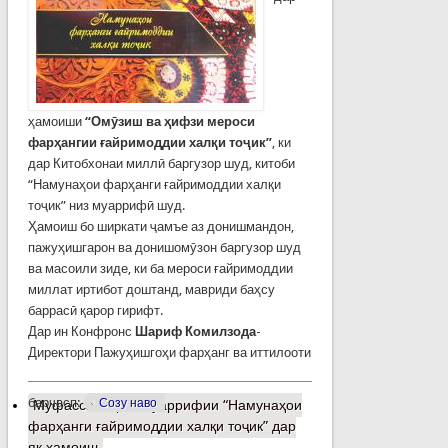
ҳамоиши
“Омӯзиш ва ҳифзи мероси
фарҳангии ғайримоддии халқи тоҷик”
, ки
дар Китобхонаи миллӣ баргузор шуд, китоби
“Намунаҳои фарҳанги ғайримоддии халқи
тоҷик” низ муаррифӣ шуд.
Ҳамоиш бо ширкати ҷамъе аз донишмандон,
пажуҳишгарон ва донишомӯзон баргузор шуд
ва масоили зиде, ки ба мероси ғайримоддии
миллат иртибот доштанд, мавриди баҳсу
баррасӣ қарор гирифт.
Дар ин Конфронс
Шариф Комилзода
-
Директори Пажуҳишгоҳи фарҳанг ва иттилооти
барчасп:
Созу наво
Муфассалтар
о Муаррифии “Намунаҳои
фарҳанги ғайримоддии халқи тоҷик” дар
як ҳамоиш