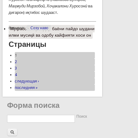
Маҳмуди Мирзобой, Хоҷакалони Хуросонӣ
ва
дигарон) иқтибос шудааст.
барчасп:
Созу наво
Муфассалтар
о Дар баёни пайдо шудани
илми мусиқӣ ва одобу кайфияти хоси он
Страницы
1
2
3
4
следующая ›
последняя »
Форма поиска
Поиск