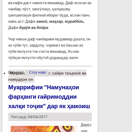
ва кафи даст навохта мешавад. Даф асосан аз
чанбар, пӯст, зангӯлаҳо, ҳалқаҳову
шилшилаҳои филизӣ иборат буда, аслан панҷ
навъ аст: Дафи
зангӣ, маҳзар, мураббаъ
,
Дафи
дурӯя ва дойра
.
Чор навъи даф чанбараки мудаввар дошта, он
аз чӯби тут, зардолу, чормағз ва баъзан аз
чӯби яклухти ток сохта мешавад. Аслан
чӯбҳои яклухти обутоб додашуда, вале
барчасп:
Созу наво
Муфассалтар
о Даф: сайри таърихӣ ва
намудҳои он
Муаррифии “Намунаҳои
фарҳанги ғайримоддии
халқи тоҷик” дар як ҳамоиш
Чоп шуд: 04/04/2017
Дирӯз
дар