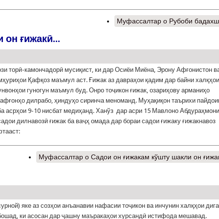
Муфассалтар
о Рубоби бадах
он ғижакӣ...
сози торӣ-камончадорӣ мусиқист, ки дар Осиёи Миёна, Эрону Афғонистон в
мҳуриҳои Қафқоз маъмул аст. Ғижак аз давраҳои қадим дар байни халқҳо
унвонҳои гуногун маъмул буд. Онро тоҷикон ғижак, озариҳову арманиҳо
 афғонҳо дилрабо, ҳиндуҳо сиринча меноманд. Муҳақиқон таърихи пайдо
ба асрҳои 9-10 нисбат медиҳанд. Ханўз дар асри 15 Мавлоно Абдураҳмон
садои дилнавозӣ ғижак ба ваҷҳ омада дар бораи садои ғижаку ғижакнавоз
фтааст:
Муфассалтар
о Садои он ғижакам кўшту шакли он ғижак
сурной) яке аз созҳои анъанавии нафасии тоҷикон ва инчунин халқҳои диг
ошад, ки асосан дар ҷашну маъракаҳои хурсандӣ истифода мешавад.