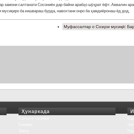
ар замони салтанати Сосониён дар байни арабҳо шӯҳрат ёфт. Аввалин ара
зи мусиқиро ба кишвараш бурда, навохтани онро ба ҳамдиёронаш ёд дод,
Муфассалтар
о Созҳои мусиқӣ: Ба
Ҳунаркада
И
Санъати тасвирӣ
Сад
Синамо
Чоп
Театр
На