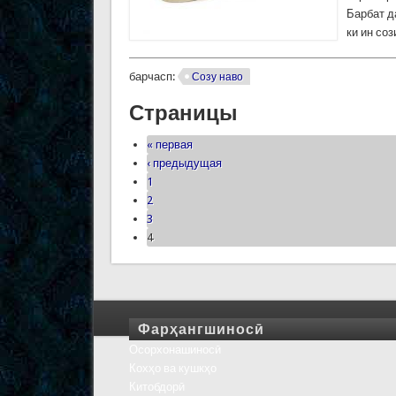
Барбат д
ки ин со
барчасп:
Созу наво
Страницы
« первая
‹ предыдущая
1
2
3
4
Фарҳангшиносӣ
Осорхонашиносӣ
Кохҳо ва кушкҳо
Китобдорӣ