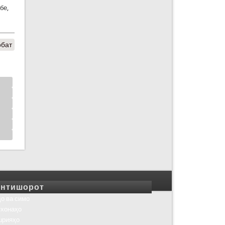
бе,
рбат
нтишорот
о ва симо
хонаҳо
шрияҳо