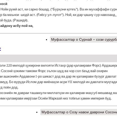
носӣ
Нойи румӣ аст, ки сарно бошад. (“Бурҳони қотеъ”). Ва ин мухаффафи сур
ур ба маънои шодӣ аст. (Ғиёсу ул-луғот”). Ной, ки дар ҷашну сур навозанд,
ой буда. (Рашидӣ).
айдону асбу пой на,
Муфассалтар
о Сурнай – сози сурур
:
оли 220 милодӣ ҳукмрони вилояти Истахр (дар қаламрави Форс) Ардашери
 Сосонӣ ҳокими тамоми Форс эълон шуд ва чор сол баъд вай охирин
и ашкониён Ардавони I-ро шикаст дод ва дар як қаламрави бузург давлат
амуд. Бо вуруди Ислом дар миёнаҳои асри YII милодӣ ин давлати муқтади
уд поён дод.
осониён як давраи ташаккули миллатҳои ин қаламрав маҳсуб мешавад ва
ими қаламрави имрӯзаи Осиёи Марказӣ низ тобеъи ҳамин империя буд.
Муфассалтар
о Созу навои даврони Сосон