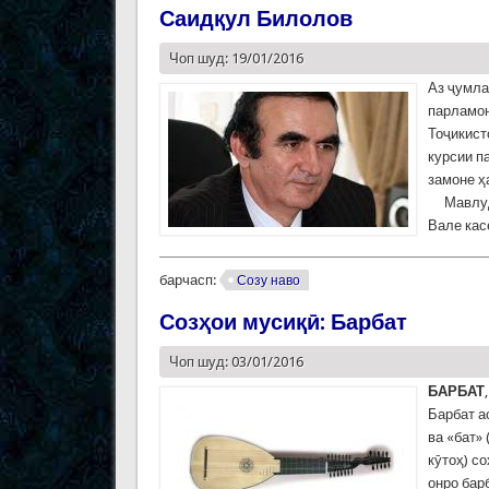
Саидқул Билолов
Чоп шуд: 19/01/2016
Аз ҷумла
парламон
Тоҷикист
курсии п
замоне ҳ
Мавлудаш
Вале кас
барчасп:
Созу наво
Созҳои мусиқӣ: Барбат
Чоп шуд: 03/01/2016
БАРБАТ
Барбат а
ва «бат»
кӯтоҳ) с
онро бар