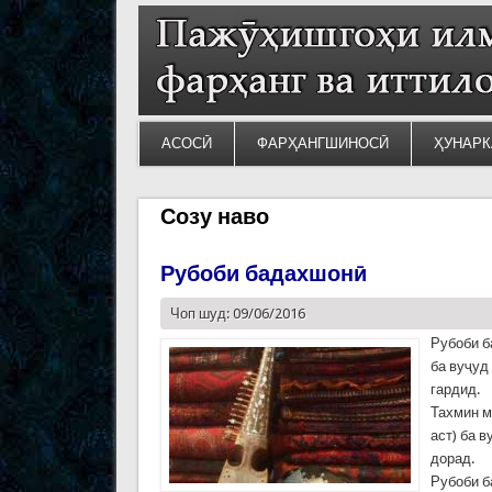
АСОСӢ
ФАРҲАНГШИНОСӢ
ҲУНАРК
Созу наво
Рубоби бадахшонӣ
Чоп шуд: 09/06/2016
Рубоби б
ба вуҷуд
гардид.
Тахмин м
аст) ба 
дорад.
Рубоби б