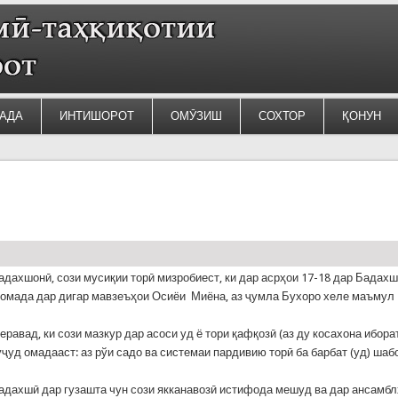
АДА
ИНТИШОРОТ
ОМӮЗИШ
СОХТОР
ҚОНУН
адахшонӣ, сози мусиқии торӣ мизробиест, ки дар асрҳои 17-18 дар Бадах
 омада дар дигар мавзеъҳои Осиёи Миёна, аз ҷумла Бухоро хеле маъмул
еравад, ки сози мазкур дар асоси уд ё тори қафқозӣ (аз ду косахона ибора
вуҷуд омадааст: аз рўи садо ва системаи пардивию торӣ ба барбат (уд) шаб
адахшӣ дар гузашта чун сози якканавозӣ истифода мешуд ва дар ансамб