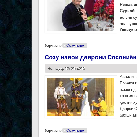
Решаши
Сурной.
аст, чӣ с
асл сурн
Ошиқи м
барчасп:
Созу наво
Созу навои даврони Сосониён
Чоп шуд: 19/01/2016
Аввали с
Бобакони
намоянда
ташкил н
ҳастии х
Давраи С
бахши аз
барчасп:
Созу наво