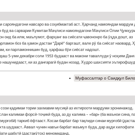
и сарояндагони навсаро ва соҳибмактаб аст. Ҳарчанд намояндаи мардум 
 буд ва сарварии Кумитаи Маҷлиси намояндагони Маҷлиси Олии Ҷумҳур
он оид ба илм, маълумот, фарҳанг ва сиёсати ҷавононро ба ӯҳда дошт, аз
арламон боз ба ҳамон дастаи “Дарё” баргашт, вале рӯ ба сиёсат наовард. 
ам, ки парламоннишин буд, ҳарфаш бӯи сиёсат надошт.
 5-уми декабри соли 1953 будааст ва макони таваллуди ӯ ноҳияи Данғ
е нашунидааст, ки аз данғарагӣ будан нозад. Худро шахсияти эътирофшу
Муфассалтар
о Саидқул Бил
, сози қадимаи тории захмавии мусиқӣ аз ихтирооти мардуми эронинажод.
слан калимаи форсӣ-тоҷикӣ буда, аз ду калима – «бар» (ба маънои сина, п
 (мурғобӣ) таркиб ёфтааст. Косаи барбат бар тақлиди синаи мурғобӣ (даст
охта шудааст. Аввал чунин навъи барбат маъмул буда, дар аҳди хилофати
бати шабутӣ (дастакӯтоҳ) меномиданд.