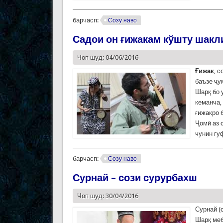
барчасп:
Созу наво
Садои он ғижакам кўшту шакли 
Чоп шуд: 04/06/2016
Ғижак
, 
баъзе ҷу
Шарқ бо 
кеманча,
ғижакро 
Ҷомӣ аз 
чунин гу
барчасп:
Созу наво
Сурнай – сози сурурбахш
Чоп шуд: 30/04/2016
Сурнай (
Шарқ меб