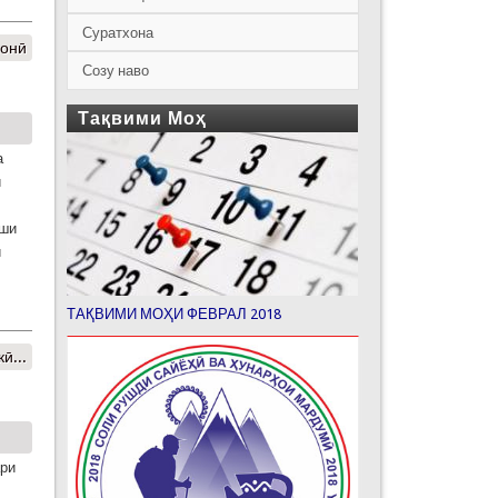
Суратхона
шонӣ
Созу наво
Тақвими Моҳ
а
и
иши
и
ТАҚВИМИ МОҲИ ФЕВРАЛ 2018
ӣ...
ари