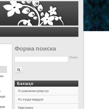
Форма поиска
Поиск
шон
Бахшҳо
Аз равзанаи қомусҳо
т
оҳат
Аз эҷоди мардум
лҳои
Навгониҳо