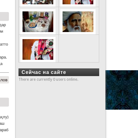
дар
ии
Ҳатто
ара.
да
Сейчас на сайте
There are currently 0 users online.
олов
аҳлу)
ааш
 араб