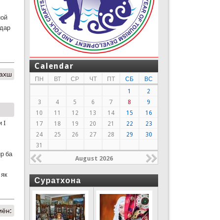
ной
 дар
Calendar
бахш
ПН
ВТ
СР
ЧТ
ПТ
СБ
ВС
1
2
3
4
5
6
7
8
9
10
11
12
13
14
15
16
 I
17
18
19
20
21
22
23
24
25
26
27
28
29
30
31
р ба
August 2026
 як
Суратхона
иён: