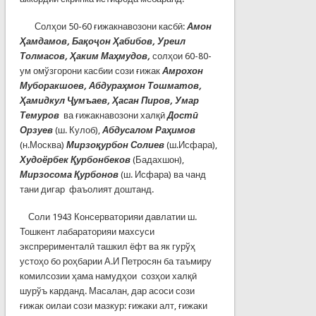
Солҳои 50-60 ғижакнавозони касбӣ:
Амон
Ҳамдамов, Бақоҷон Ҳабибов, Уреил
Толмасов, Ҳаким Маҳмудов,
солҳои 60-80-
ум омўзгорони касбии сози ғижак
Амрохон
Муборакшоев, Абдураҳмон Тошматов,
Ҳамидкул Ҷумъаев, Ҳасан Пиров, Умар
Темуров
ва ғижакнавозони халқӣ
Дост
ӣ
Орзуев
(ш. Кулоб),
Абдусалом Раҳимов
(н.Москва)
Мирзоқурбон Солиев
(ш.Исфара),
Худоёрбек Қурбонбеков
(Бадахшон),
Мирзосома Қурбонов
(ш. Исфара) ва чанд
тани дигар фаъолият доштанд.
Соли 1943 Консерваторияи давлатии ш.
Тошкент лабараторияи махсуси
экспрерименталӣ ташкил ёфт ва як гурўҳ
устоҳо бо роҳбарии А.И Петросян ба таъмиру
комилсозии ҳама намудҳои созҳои халқӣ
шурўъ карданд. Масалан, дар асоси сози
ғижак оилаи сози мазкур: ғижаки алт, ғижаки