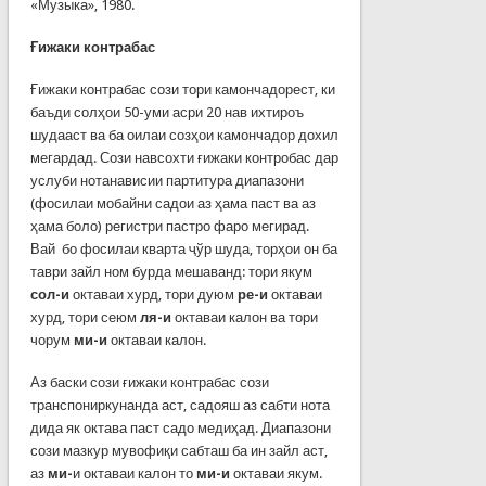
«Музыка», 1980.
Ғижаки контрабас
Ғижаки контрабас сози тори камончадорест, ки
баъди солҳои 50-уми асри 20 нав ихтироъ
шудааст ва ба оилаи созҳои камончадор дохил
мегардад. Сози навсохти ғижаки контробас дар
услуби нотанависии партитура диапазони
(фосилаи мобайни садои аз ҳама паст ва аз
ҳама боло) регистри пастро фаро мегирад.
Вай бо фосилаи кварта ҷўр шуда, торҳои он ба
таври зайл ном бурда мешаванд: тори якум
сол-и
октаваи хурд, тори дуюм
ре-и
октаваи
хурд, тори сеюм
ля-и
октаваи калон ва тори
чорум
ми-и
октаваи калон.
Аз баски сози ғижаки контрабас сози
транспониркунанда аст, садояш аз сабти нота
дида як октава паст садо медиҳад. Диапазони
сози мазкур мувофиқи сабташ ба ин зайл аст,
аз
ми-
и октаваи калон то
ми-и
октаваи якум.