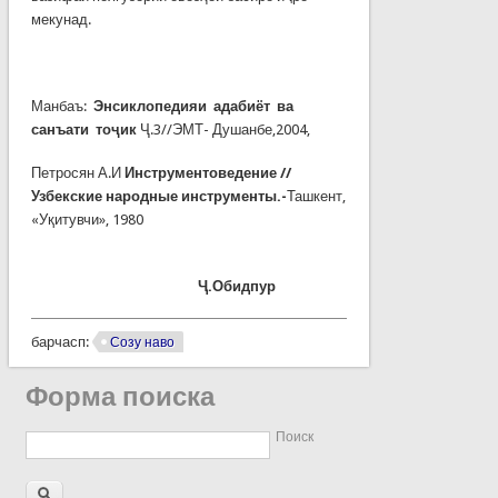
мекунад.
Манбаъ:
Эн
с
иклопедияи адабиёт ва
санъати тоҷик
Ҷ.3//ЭМТ- Душанбе,2004,
Петросян А.И
Инструментоведение //
Узбекские народные инструменты.-
Ташкент,
«Уқитувчи», 1980
Ҷ.Обидпур
барчасп:
Созу наво
Форма поиска
Поиск