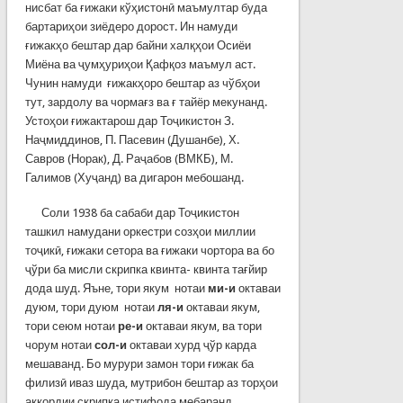
нисбат ба ғижаки кўҳистонӣ маъмултар буда
бартариҳои зиёдеро дорост. Ин намуди
ғижакҳо бештар дар байни халқҳои Осиёи
Миёна ва ҷумҳуриҳои Қафқоз маъмул аст.
Чунин намуди ғижакҳоро бештар аз чўбҳои
тут, зардолу ва чормағз ва ғ тайёр мекунанд.
Устоҳои ғижактарош дар Тоҷикистон З.
Наҷмиддинов, П. Пасевин (Душанбе), Х.
Савров (Норак), Д. Раҷабов (ВМКБ), М.
Галимов (Хуҷанд) ва дигарон мебошанд.
Соли 1938 ба сабаби дар Тоҷикистон
ташкил намудани оркестри созҳои миллии
тоҷикӣ, ғижаки сетора ва ғижаки чортора ва бо
ҷўри ба мисли скрипка квинта- квинта тағйир
дода шуд. Яъне, тори якум нотаи
ми-и
октаваи
дуюм, тори дуюм нотаи
ля-и
октаваи якум,
тори сеюм нотаи
ре-и
октаваи якум, ва тори
чорум нотаи
сол-и
октаваи хурд ҷўр карда
мешаванд. Бо мурури замон тори ғижак ба
филизӣ иваз шуда, мутрибон бештар аз торҳои
аккордии скрипка истифода мебаранд.