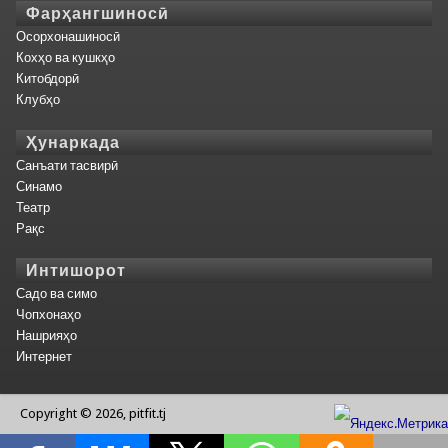
Фарҳангшиносӣ
Осорхонашиносӣ
Кохҳо ва кушкҳо
Китобдорӣ
Клубҳо
Ҳунаркада
Санъати тасвирӣ
Синамо
Театр
Рақс
Интишорот
Садо ва симо
Чопхонаҳо
Нашрияҳо
Интернет
Copyright © 2026, pitfit.tj