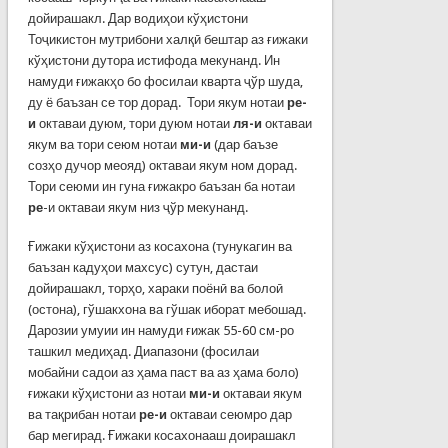
дойирашакл. Дар водиҳои кўҳистони
Тоҷикистон мутрибони халқӣ бештар аз ғижаки
кўҳистони дутора истифода мекунанд. Ин
намуди ғижакҳо бо фосилаи кварта ҷўр шуда,
ду ё баъзан се тор дорад. Тори якум нотаи
ре-
и
октаваи дуюм, тори дуюм нотаи
ля-и
октаваи
якум ва тори сеюм нотаи
ми-и
(дар баъзе
созҳо дучор меояд) октаваи якум ном дорад.
Тори сеюми ин гуна ғижакро баъзан ба нотаи
ре
-и октаваи якум низ ҷўр мекунанд.
Ғижаки кўҳистони аз косахона (тунукагин ва
баъзан кадуҳои махсус) сутун, дастаи
дойирашакл, торҳо, хараки поёнӣ ва болоӣ
(остона), гўшакхона ва гўшак иборат мебошад.
Дарозии умуии ин намуди ғижак 55-60 см-ро
ташкил медиҳад. Диапазони (фосилаи
мобайни садои аз ҳама паст ва аз ҳама боло)
ғижаки кўҳистони аз нотаи
ми-и
октаваи якум
ва тақрибан нотаи
ре-и
октаваи сеюмро дар
бар мегирад. Ғижаки косахонааш доирашакл