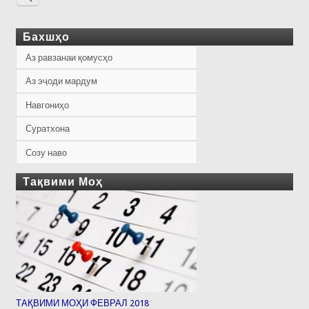
Бахшҳо
Аз равзанаи қомусҳо
Аз эҷоди мардум
Навгониҳо
Суратхона
Созу наво
Тақвими Моҳ
ТАҚВИМИ МОҲИ ФЕВРАЛ 2018