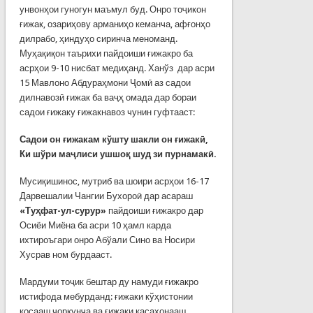
унвонҳои гуногун маъмул буд. Онро тоҷикон
ғижак, озариҳову арманиҳо кеманча, афғонҳо
дилрабо, ҳиндуҳо сиринча меноманд.
Муҳақиқон таърихи пайдоиши ғижакро ба
асрҳои 9-10 нисбат медиҳанд. Ханўз дар асри
15 Мавлоно Абдураҳмони Ҷомӣ аз садои
дилнавозӣ ғижак ба ваҷҳ омада дар бораи
садои ғижаку ғижакнавоз чунин гуфтааст:
Садои он ғижакам кўшту шакли он ғижакӣ,
Ки шўри маҷлиси ушшоқ шуд зи пурнамакӣ.
Мусиқишинос, мутриб ва шоири асрҳои 16-17
Дарвешалии Чангии Бухороӣ дар асараш
«Туҳфат-ул-сурур»
пайдоиши ғижакро дар
Осиёи Миёна ба асри 10 ҳамл карда
ихтироъгари онро Абўали Сино ва Носири
Хусрав ном бурдааст.
Мардуми тоҷик бештар ду намуди ғижакро
истифода мебурданд: ғижаки кўҳистонии
косааш чоркунҷа ва ғижаки касахонааш