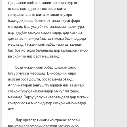
Диапазони сабти нотавии сози мазкур як
октава паст: дар регистри аз
ми-и
контраоктава то
ми-и
октаваи якумро
(садодиҳии аслӣ
ля-и
октаваи якум) фаро
мегирад. Дар услуби нотанависии партитура,
дар гурўҳи созҳои камончадор, дар хати аз
ҳама паст-панҷум (пас аз ғижаки бас) ҷо дода
мешавад. Ғижаки контрабас ғайр аз калиди
бас боз нотаҳои баландаш дар калидҳои тенор
ва скрипка низ сабт мешаванд.
Сози ғижаки контробас шаклан хело
бузургҷусса мебошад. Бинобар ин, онро
асосан рост дошта, росто менавозанд.
Аппликатураи (ангуштгузорӣ)он низ аз дигар
созҳои гурўҳи камончадор ба куллӣ фарқ
мекунад. Тарзу услуби навозандагӣ дар ғижаки
контробас ба мисли дигар созҳои камончадор
аст.
Дар оркестр ғижаки контрабас асосан
вазифаи поягузории овозҳои басиро иҷро