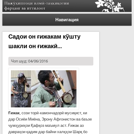
Навигация
Садои он ғижакам кўшту
шакли он ғижакӣ...
Чоп шуд: 04/06/2016
Ғижак
, сози торӣ-камончадорӣ мусиқист, ки
дар Осиёи Миёна, Эрону Афғонистон ва баъзе
ҷумҳуриҳои Қафқоз маъмул аст. Ғижак аз
давраҳои қадим дар байни халқҳои Шарқ бо