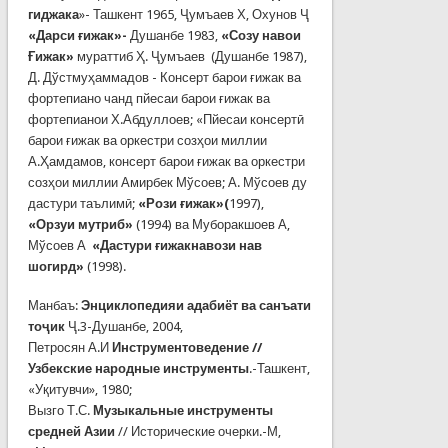
гиджака
»- Ташкент 1965, Ҷумъаев Х, Охунов Ҷ
«Дарси ғижак»-
Душанбе 1983,
«Созу навои
Ғижак»
мураттиб Ҳ. Ҷумъаев (Душанбе 1987),
Д. Дўстмуҳаммадов - Консерт барои ғижак ва
фортепиано чанд пйесаи барои ғижак ва
фортепианои Х.Абдуллоев; «Пйесаи консертӣ
барои ғижак ва оркестри созҳои миллии
А.Ҳамдамов, консерт барои ғижак ва оркестри
созҳои миллии Амирбек Мўсоев; А. Мўсоев ду
дастури таълимӣ;
«Рози ғижак»(
1997),
«Орзуи мутриб»
(1994) ва Муборакшоев А,
Мўсоев А
«Дастури ғижакнавози нав
шогирд»
(1998).
Манбаъ:
Энциклопедияи адабиёт ва санъати
тоҷик
Ҷ.3-Душанбе, 2004,
Петросян А.И
Инструментоведение //
Узбекские народные инструменты
.-Ташкент,
«Уқитувчи», 1980;
Вызго Т.С.
Музыкальные инструменты
средней Азии
// Исторические очерки.-М,