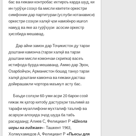
бас ва ғижаки контробас ихтироъ карда шуд, ки
ин гурўҳи созҳо ба мисли квитети оркестри
симфонии дар партитураи (услуби нотанависи)
оркестри созҳои халқӣ ҷои намоёнро ишғол
намуд ва яке аз гурўҳҳои асосии оркестр
ҳисобида мешавад.
Дар айни замон дар Тоҷикистон ду тарзи
доштани камонча (тарзи халқӣ ва тарзи
доштани мисли комончаи скрипка) васеъ
истифода бурда мешаванд. Аммо дар Эрон,
Озарбойҷон, Арманистон бошад танҳо тарзи
халқӣ доштани камонча ва ғижаки дасташ
дойирашакли чортора маъмул асту бас.
Баъди солҳои 60-уми асри 20 барои созӣ
ғижак як қатор китобу дастурҳои таълимӣ аз
тарафи муаллифони мухталиф таълиф ва
асарҳои алоҳида эҷод шуда ба табъ
расидаанд: Алиев С, Фелициант Р
«Школа
игры на гиджаке
»- Ташкент 1963,
Холмухамедов А, Фелициант Р
«Пьесы для