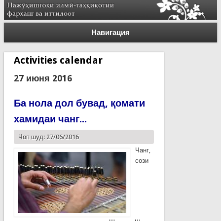
Навигация
Activities calendar
27 июня 2016
Ба нола дол бувад, қомати
хамидаи чанг...
Чоп шуд: 27/06/2016
Чанг,
сози