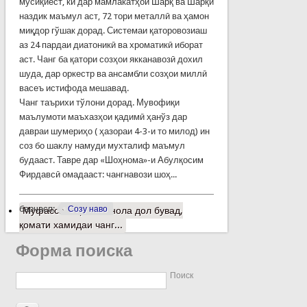
мусиқиест, ки дар мамлакатҳои Шарқ ва Шарқи
наздик маъмул аст, 72 тори металлӣ ва ҳамон
миқдор гўшак дорад. Системаи қаторовозиаш
аз 24 пардаи диатоникӣ ва хроматикӣ иборат
аст. Чанг ба қатори созҳои якканавозӣ дохил
шуда, дар оркестр ва ансамбли созҳои миллӣ
васеъ истифода мешавад.
Чанг таърихи тўлони дорад. Мувофиқи
маълумоти маъхазҳои қадимӣ ҳанўз дар
давраи шумериҳо ( ҳазораи 4-3-и то милод) ин
соз бо шаклу намуди мухталиф маъмул
будааст. Тавре дар «Шоҳнома»-и Абулқосим
Фирдавсӣ омадааст: чангнавози шоҳ...
барчасп:
Созу наво
Муфассалтар
о Ба нола дол бувад,
қомати хамидаи чанг...
Форма поиска
Поиск