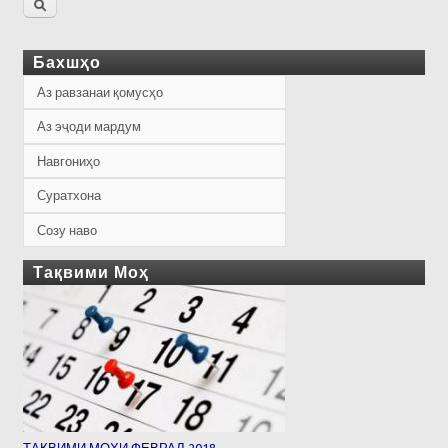
Бахшҳо
Аз равзанаи қомусҳо
Аз эҷоди мардум
Навгониҳо
Суратхона
Созу наво
Тақвими Моҳ