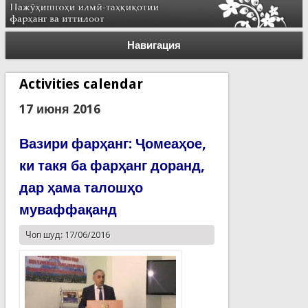
Навигация
Activities calendar
17 июня 2016
Вазири фарҳанг: Ҷомеаҳое,
ки такя ба фарҳанг доранд,
дар ҳама талошҳо
муваффақанд
Чоп шуд: 17/06/2016