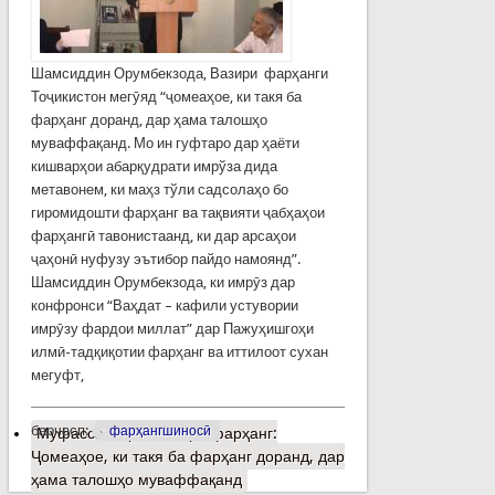
Шамсиддин Орумбекзода, Вазири фарҳанги
Тоҷикистон мегӯяд “ҷомеаҳое, ки такя ба
фарҳанг доранд, дар ҳама талошҳо
муваффақанд. Мо ин гуфтаро дар ҳаёти
кишварҳои абарқудрати имрўза дида
метавонем, ки маҳз тўли садсолаҳо бо
гиромидошти фарҳанг ва тақвияти ҷабҳаҳои
фарҳангӣ тавонистаанд, ки дар арсаҳои
ҷаҳонӣ нуфузу эътибор пайдо намоянд”.
Шамсиддин Орумбекзода, ки имрӯз дар
конфронси “Ваҳдат – кафили устувории
имрӯзу фардои миллат” дар Пажуҳишгоҳи
илмӣ-тадқиқотии фарҳанг ва иттилоот сухан
мегуфт,
барчасп:
фарҳангшиносӣ
Муфассалтар
о Вазири фарҳанг:
Ҷомеаҳое, ки такя ба фарҳанг доранд, дар
ҳама талошҳо муваффақанд