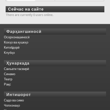
Сейчас на сайте
There are currently 0 users online.
Фарҳангшиносӣ
Осорхонашиносӣ
Кохҳо ва кушкҳо
Китобдорӣ
Клубҳо
Ҳунаркада
Санъати тасвирӣ
Синамо
Театр
Рақс
Интишорот
Садо ва симо
Чопхонаҳо