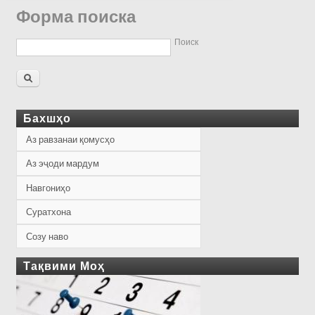
Форма поиска
Поиск
Бахшҳо
Аз равзанаи қомусҳо
Аз эҷоди мардум
Навгониҳо
Суратхона
Созу наво
Тақвими Моҳ