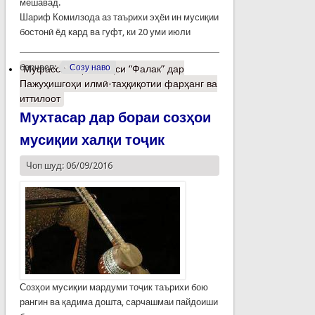
мешавад.
Шариф Комилзода аз таърихи эҳёи ин мусиқии
бостонӣ ёд кард ва гуфт, ки 20 уми июли
барчасп:
Созу наво
Муфассалтар
о Баҳси “Фалак” дар
Пажуҳишгоҳи илмӣ-таҳқиқотии фарҳанг ва
иттилоот
Мухтасар дар бораи созҳои
мусиқии халқи тоҷик
Чоп шуд: 06/09/2016
Созҳои мусиқии мардуми тоҷик таърихи бою
рангин ва қадима дошта, сарчашмаи пайдоиши