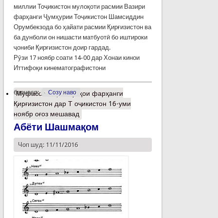
миллии Тоҷикистон мулоқоти расмии Вазири
фарҳанги Ҷумҳурии Тоҷикистон Шамсиддин
Орумбекзода бо ҳайати расмии Қирғизистон ва
ба дунболи он нишасти матбуотӣ бо иштироки
ҷониби Қирғизистон доир гардад.
Рӯзи 17 ноябр соати 14-00 дар Хонаи кинои
Иттифоқи кинематографистони
барчасп:
Созу наво
Муфассалтар
о Рӯзҳои фарҳанги
Қирғизистон дар Т оҷикистон 16-уми
ноябр оғоз мешавад
Абёти Шашмақом
Чоп шуд: 11/11/2016