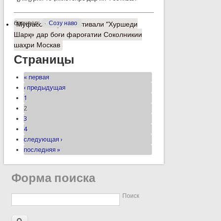
барчасп:
Созу наво
Муфассалтар
о Фестивали “Хуршеди
Шарқ» дар боғи фароғатии Соколникии
шаҳри Москав
Страницы
« первая
‹ предыдущая
1
2
3
4
следующая ›
последняя »
Форма поиска
Поиск