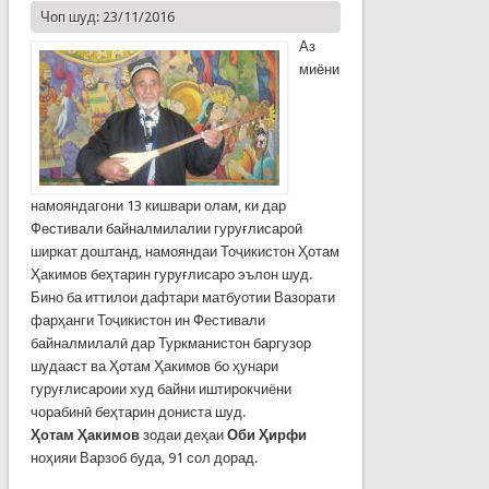
Чоп шуд: 23/11/2016
Аз
миёни
намояндагони 13 кишвари олам, ки дар
Фестивали байналмилалии гуруғлисароӣ
ширкат доштанд, намояндаи Тоҷикистон Ҳотам
Ҳакимов беҳтарин гуруғлисаро эълон шуд.
Бино ба иттилои дафтари матбуотии Вазорати
фарҳанги Тоҷикистон ин Фестивали
байналмилалӣ дар Туркманистон баргузор
шудааст ва Ҳотам Ҳакимов бо ҳунари
гуруғлисароии худ байни иштирокчиёни
чорабинӣ беҳтарин дониста шуд.
Ҳотам Ҳакимов
зодаи деҳаи
Оби Ҳирфи
ноҳияи Варзоб буда, 91 сол дорад.