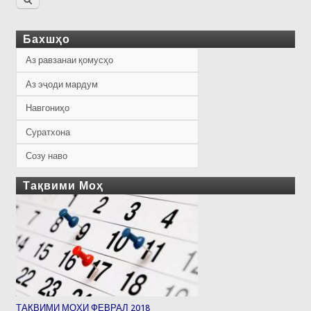
Бахшҳо
Аз равзанаи қомусҳо
Аз эҷоди мардум
Навгониҳо
Суратхона
Созу наво
Тақвими Моҳ
ТАҚВИМИ МОҲИ ФЕВРАЛ 2018