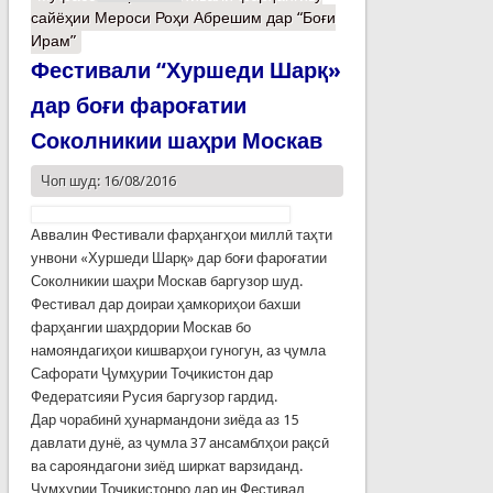
сайёҳии Мероси Роҳи Абрешим дар “Боғи
Ирам”
Фестивали “Хуршеди Шарқ»
дар боғи фароғатии
Соколникии шаҳри Москав
Чоп шуд: 16/08/2016
Аввалин Фестивали фарҳангҳои миллӣ таҳти
унвони «Хуршеди Шарқ» дар боғи фароғатии
Соколникии шаҳри Москав баргузор шуд.
Фестивал дар доираи ҳамкориҳои бахши
фарҳангии шаҳрдории Москав бо
намояндагиҳои кишварҳои гуногун, аз ҷумла
Сафорати Ҷумҳурии Тоҷикистон дар
Федератсияи Русия баргузор гардид.
Дар чорабинӣ ҳунармандони зиёда аз 15
давлати дунё, аз ҷумла 37 ансамблҳои рақсӣ
ва сарояндагони зиёд ширкат варзиданд.
Ҷумҳурии Тоҷикистонро дар ин Фестивал