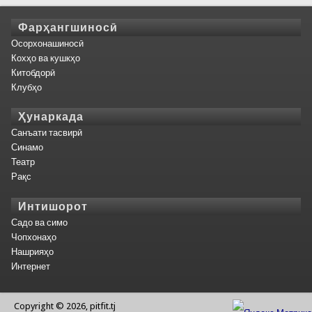
Фарҳангшиносӣ
Осорхонашиносӣ
Кохҳо ва кушкҳо
Китобдорӣ
Клубҳо
Ҳунаркада
Санъати тасвирӣ
Синамо
Театр
Рақс
Интишорот
Садо ва симо
Чопхонаҳо
Нашрияҳо
Интернет
Copyright © 2026, pitfit.tj