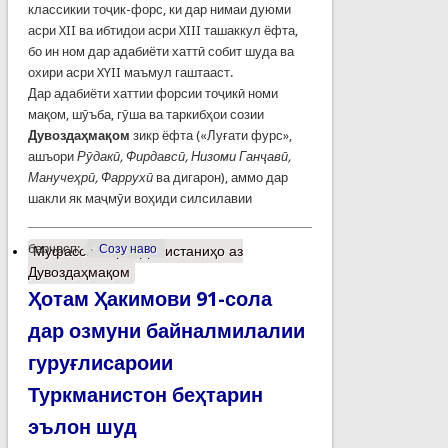
классикии тоҷик-форс, ки дар нимаи дуюми
асри XII ва ибтидои асри XIII ташаккул ёфта,
бо ин ном дар адабиёти хаттӣ собит шуда ва
охири асри XYII маъмул гаштааст.
Дар адабиёти хаттии форсии тоҷикӣ номи
мақом, шӯъба, гӯша ва таркибҳои созии
Дувоздаҳмақом
зикр ёфта («Луғати фурс»,
ашъори
Рӯдакӣ, Фирдавсӣ, Низоми Ганҷавӣ,
Манучеҳрӣ, Фаррухӣ
ва дигарон), аммо дар
шакли як маҷмӯи воҳиди силсилавии
барчасп:
Созу наво
Муфассалтар
о Донистаниҳо аз
Дувоздаҳмақом
Ҳотам Ҳакимови 91-сола
дар озмуни байналмилалии
гуруғлисароии
Туркманистон беҳтарин
эълон шуд