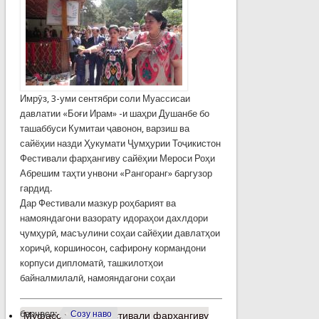
Имрӯз, 3-уми сентябри соли Муассисаи
давлатии «Боғи Ирам» -и шаҳри Душанбе бо
ташаббуси Кумитаи ҷавонон, варзиш ва
сайёҳии назди Ҳукумати Ҷумҳурии Тоҷикистон
Фестивали фарҳангиву сайёҳии Мероси Роҳи
Абрешим таҳти унвони «Рангоранг» баргузор
гардид.
Дар Фестивали мазкур роҳбарият ва
намояндагони вазорату идораҳои дахлдори
ҷумҳурӣ, масъулини соҳаи сайёҳии давлатҳои
хориҷӣ, коршиносон, сафирону кормандони
корпуси дипломатӣ, ташкилотҳои
байналмилалӣ, намояндагони соҳаи
барчасп:
Созу наво
Муфассалтар
о Фестивали фарҳангиву