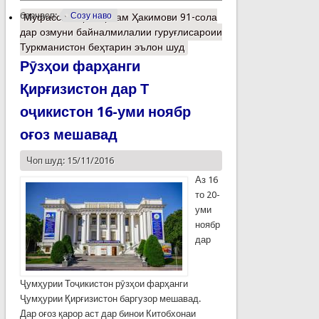
барчасп:
Созу наво
Муфассалтар
о Ҳотам Ҳакимови 91-сола
дар озмуни байналмилалии гуруғлисароии
Туркманистон беҳтарин эълон шуд
Рӯзҳои фарҳанги
Қирғизистон дар Т
оҷикистон 16-уми ноябр
оғоз мешавад
Чоп шуд: 15/11/2016
Аз 16
то 20-
уми
ноябр
дар
Ҷумҳурии Тоҷикистон рӯзҳои фарҳанги
Ҷумҳурии Қирғизистон баргузор мешавад.
Дар оғоз қарор аст дар бинои Китобхонаи