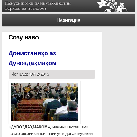
Навигация
Созу наво
Донистаниҳо аз
Дувоздаҳмақом
Чоп шуд: 13/12/2016
«ДУВОЗДАҲМАҚОМ»,
маҷмӯи мӯҳташами
созию овозии силсилавии устодонаи мусиқии