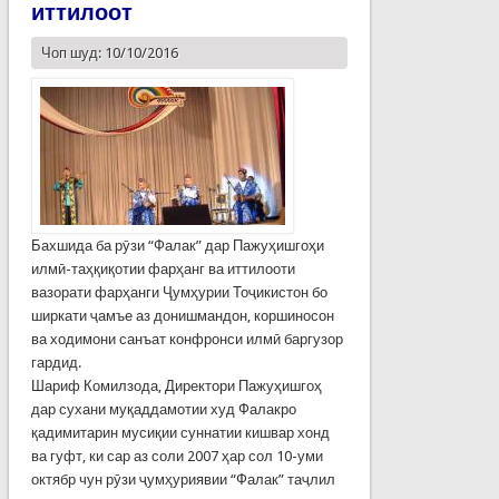
иттилоот
Чоп шуд: 10/10/2016
Бахшида ба рӯзи “Фалак” дар Пажуҳишгоҳи
илмӣ-таҳқиқотии фарҳанг ва иттилооти
вазорати фарҳанги Ҷумҳурии Тоҷикистон бо
ширкати ҷамъе аз донишмандон, коршиносон
ва ходимони санъат конфронси илмӣ баргузор
гардид.
Шариф Комилзода, Директори Пажуҳишгоҳ
дар сухани муқаддамотии худ Фалакро
қадимитарин мусиқии суннатии кишвар хонд
ва гуфт, ки сар аз соли 2007 ҳар сол 10-уми
октябр чун рӯзи ҷумҳуриявии “Фалак” таҷлил