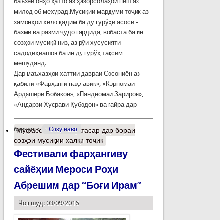
баъзеи онҳо ҳатто аз ҳазорсолаҳои пеш аз
милод об мехурад.Мусиқии мардуми тоҷик аз
замонҳои хело қадим ба ду гурўҳи асосӣ –
базмӣ ва размӣ ҷудо гардида, вобаста ба ин
созҳои мусиқӣ низ, аз рўи хусусияти
садодиҳиашон ба ин ду гурўҳ тақсим
мешуданд.
Дар маъхазҳои хаттии давраи Сосониён аз
қабили «Фарҳанги паҳлавик», «Корномаи
Ардашери Бобакон», «Пандномаи Зарирон»,
«Андарзи Хусрави Қубодон» ва ғайра дар
барчасп:
Созу наво
Муфассалтар
о Мухтасар дар бораи
созҳои мусиқии халқи тоҷик
Фестивали фарҳангиву
сайёҳии Мероси Роҳи
Абрешим дар “Боғи Ирам”
Чоп шуд: 03/09/2016