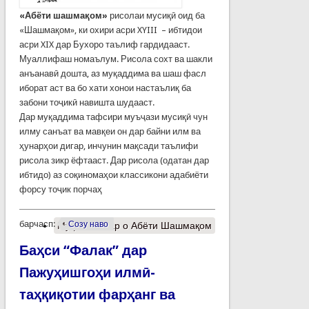
«Абёти шашма
қ
ом»
рисолаи мусиқӣ оид ба
«Шашмақом», ки охири асри XYIII – ибтидои
асри XIX дар Бухоро таълиф гардидааст.
Муаллифаш номаълум. Рисола сохт ва шакли
анъанавӣ дошта, аз муқаддима ва шаш фасл
иборат аст ва бо хати хонои настаълиқ ба
забони тоҷикӣ навишта шудааст.
Дар муқаддима тафсири муъҷази мусиқӣ чун
илму санъат ва мавқеи он дар байни илм ва
ҳунарҳои дигар, инчунин мақсади таълифи
рисола зикр ёфтааст. Дар рисола (одатан дар
ибтидо) аз соқиномаҳои классикони адабиёти
форсу тоҷик порчаҳ
барчасп:
Созу наво
Муфассалтар
о Абёти Шашмақом
Баҳси “Фалак” дар
Пажуҳишгоҳи илмӣ-
таҳқиқотии фарҳанг ва