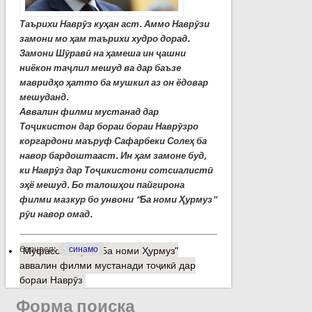
Таърихи Наврӯз куҳан аст. Аммо Наврӯзи
замони мо ҳам таърихи худро дорад.
Замони Шӯравӣ на ҳамеша ин ҷашни
ниёкон таҷлил мешуд ва дар баъзе
мавридҳо ҳатто ба мушкил аз он ёдовар
мешуданд.
Аввалин филми мустанад дар
Тоҷикистон дар бораи бораи Наврӯзро
коргардони маъруф Сафарбеки Солеҳ ба
навор бардоштааст. Ин ҳам замоне буд,
ки Наврӯз дар Тоҷикистони сотсиалистӣ
эҳё мешуд.
Бо талошҳои пайгирона
филми мазкур бо унвони “Ба номи Ҳурмуз”
рӯи навор омад.
барчасп:
синамо
Муфассалтар
о “Ба номи Ҳурмуз”
аввалин филми мустанади тоҷикӣ дар
бораи Наврӯз
Форма поиска