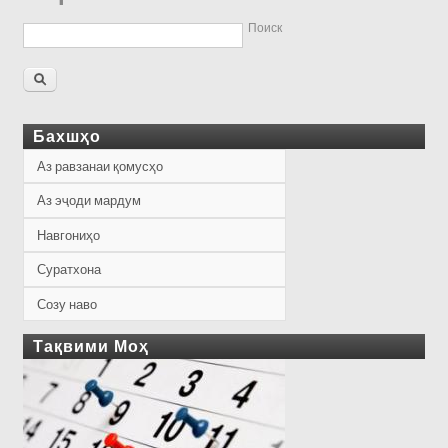
Поиск
Бахшҳо
Аз равзанаи қомусҳо
Аз эҷоди мардум
Навгониҳо
Суратхона
Созу наво
Тақвими Моҳ