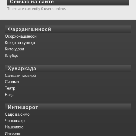
Сейчас на сайте
There are currently 0 users online.
Фарҳангшиносӣ
Осорхонашиносӣ
Кохҳо ва кушкҳо
Китобдорӣ
Клубҳо
Ҳунаркада
Санъати тасвирӣ
Синамо
Театр
Рақс
Интишорот
Садо ва симо
Чопхонаҳо
Нашрияҳо
Интернет