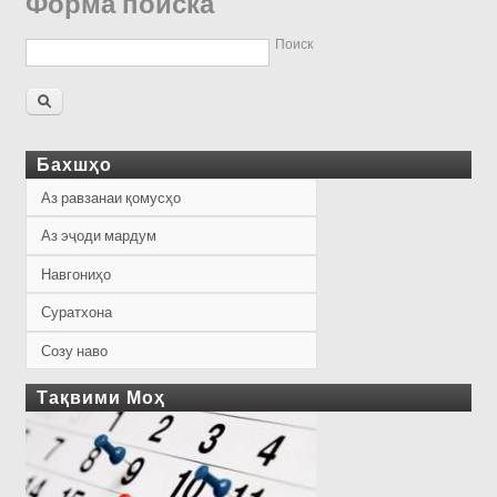
Форма поиска
Поиск
Бахшҳо
Аз равзанаи қомусҳо
Аз эҷоди мардум
Навгониҳо
Суратхона
Созу наво
Тақвими Моҳ