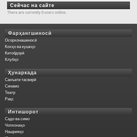
Сейчас на сайте
There are currently 0 users online.
Фарҳангшиносӣ
Осорхонашиносӣ
Кохҳо ва кушкҳо
Китобдорӣ
Клубҳо
Ҳунаркада
Санъати тасвирӣ
Синамо
Театр
Рақс
Интишорот
Садо ва симо
Чопхонаҳо
Нашрияҳо