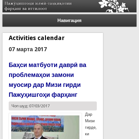
Навигация
Activities calendar
07 марта 2017
Баҳси матбуоти даврӣ ва
проблемаҳои замони
муосир дар Мизи гирди
Пажуҳишгоҳи фарҳанг
Чоп шуд: 07/03/2017
Дар
Мизи
гирде,
ки