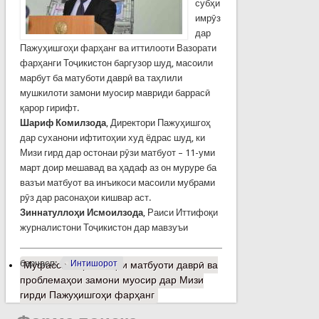
субҳи
имрӯз
дар
Пажуҳишгоҳи фарҳанг ва иттилооти Вазорати
фарҳанги Тоҷикистон баргузор шуд, масоили
марбут ба матуботи даврӣ ва таҳлили
мушкилоти замони муосир мавриди баррасӣ
қарор гирифт.
Шариф Комилзода
, Директори Пажуҳишгоҳ
дар суханони ифтитоҳии худ ёдрас шуд, ки
Мизи гирд дар остонаи рӯзи матбуот – 11-уми
март доир мешавад ва ҳадаф аз он муруре ба
вазъи матбуот ва инъикоси масоили мубрами
рӯз дар расонаҳои кишвар аст.
Зиннатуллоҳи Исмоилзода
, Раиси Иттифоқи
журналистони Тоҷикистон дар мавзуъи
барчасп:
Интишорот
Муфассалтар
о Баҳси матбуоти даврӣ ва
проблемаҳои замони муосир дар Мизи
гирди Пажуҳишгоҳи фарҳанг