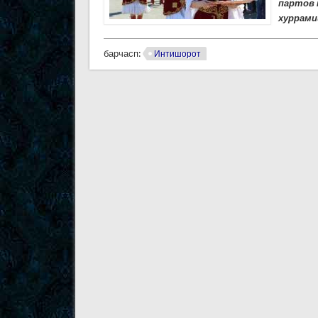
партов 
хуррами
барчасп:
Интишорот