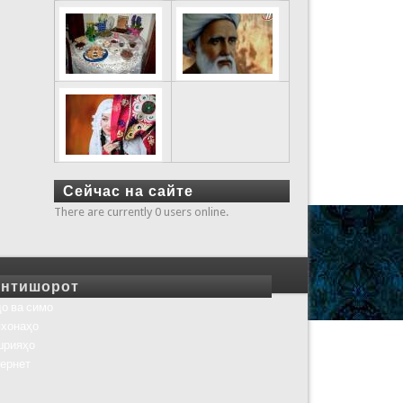
Сейчас на сайте
There are currently 0 users online.
нтишорот
о ва симо
хонаҳо
шрияҳо
ернет