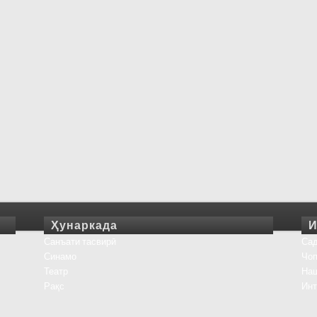
Ҳунаркада
И
Санъати тасвирӣ
Сад
Синамо
Чоп
Театр
На
Рақс
Инт