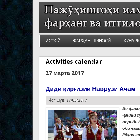
АСОСӢ
ФАРҲАНГШИНОСӢ
ҲУНАРК
Activities calendar
27 марта 2017
Диди қирғизии Наврӯзи Аҷам
Чоп шуд: 27/03/2017
Бо фаро
ҷашни с
вориди 
оби чаш
ёдҳои на