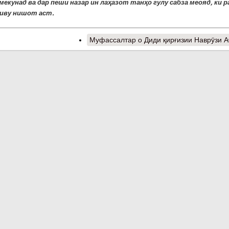
мекунад ва дар пеши назар ин лаҳазот танҳо гулу сабза меояд, ки 
иву нишот аст.
Муфассалтар
о Диди қирғизии Наврӯзи 