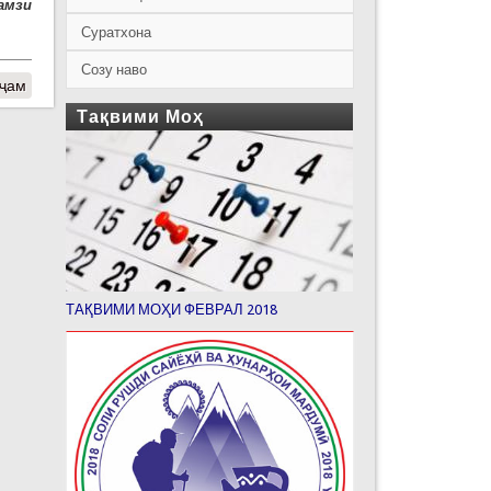
рамзи
Суратхона
Созу наво
Аҷам
Тақвими Моҳ
ТАҚВИМИ МОҲИ ФЕВРАЛ 2018