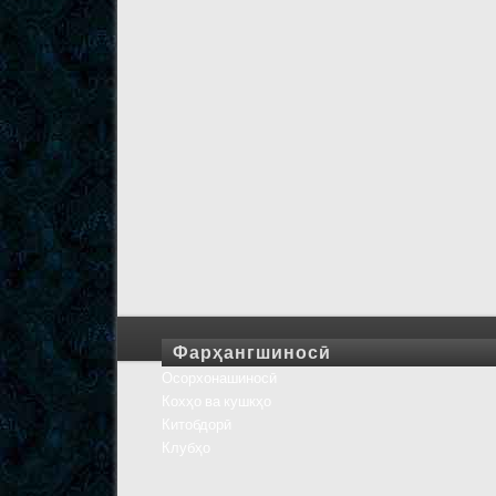
Фарҳангшиносӣ
Осорхонашиносӣ
Кохҳо ва кушкҳо
Китобдорӣ
Клубҳо