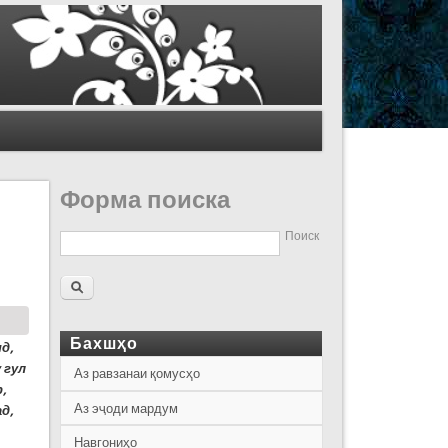
Форма поиска
Поиск
Бахшҳо
д,
 гул
Аз равзанаи қомусҳо
,
Аз эҷоди мардум
д,
Навгониҳо