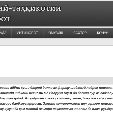
АДА
ИНТИШОРОТ
ОМӮЗИШ
СОХТОР
ҚОНУН
расии айёми хуши баҳорӣ дилҳо аз фараҳу шодкомӣ лабрез мешаван
уннатии ниёкони некноми мо Наврӯзи Аҷам бо бағали пур аз сабзаву
диёр ме
г
ардад.
Аз қудумаш хонаву кошона рушан, боғу роғ сабзу тар
масору дарё мусаффост. Замини хотиротамон шукуфазор мешава
ву кӯҳан ба ҳам меоянд ва моро лаҳазоте аз ин олам ба олам рӯъёҳо