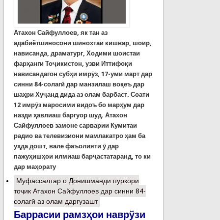
Атахон Сайфуллоев, як тан аз
адабиётшиносони шинохтаи кишвар, шоир,
нависанда, драматург, Ходими шоистаи
фарҳанги Тоҷикистон, узви Иттифоқи
нависандагон субҳи имрӯз, 17-уми март дар
синни 84-солагӣ дар манзилаш воқеъ дар
шаҳри Хуҷанд дида аз олам барбаст. Соати
12 имрӯз маросими видоъ бо марҳум дар
назди ҳавлиаш баргуор шуд. Атахон
Сайфуллоев замоне сарварии Кумитаи
радио ва телевизиони мамлакатро ҳам ба
уҳда дошт, вале фаъолияти ӯ дар
пажуҳишҳои илмиаш барҷастатаранд, то ки
дар маҳорату
Муфассалтар
о Донишманди пуркори
тоҷик Атахон Сайфуллоев дар синни 84-
солагӣ аз олам даргузашт
Баррасии рамзҳои наврўзи