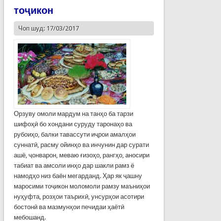
тоҷикон
Чоп шуд: 17/03/2017
Орзуву омоли мардум на танҳо ба тарзи
шифоҳӣ бо хондани суруду таронаҳо ва
рубоиҳо, балки тавассути иҷрои амалҳои
суннатӣ, расму ойинҳо ва инчунин дар сурати
ашё, ҷонварон, меваю ғизоҳо, рангҳо, аносири
табиат ва амсоли инҳо дар шакли рамз ё
намодҳо низ баён мегарданд. Ҳар як ҷашну
маросими тоҷикон моломоли рамзу маъниҳои
нуҳуфта, розҳои таърихӣ, унсурҳои асотири
бостонӣ ва мазмунҳои печидаи ҳаётӣ
мебошанд.