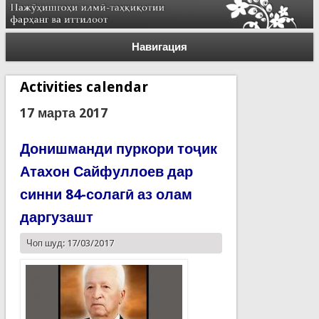
Навигация
Activities calendar
17 марта 2017
Донишманди пуркори тоҷик
Атахон Сайфуллоев дар
синни 84-солагӣ аз олам
даргузашт
Чоп шуд: 17/03/2017