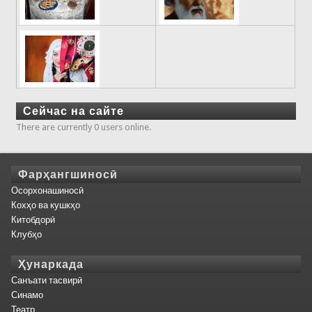
Сейчас на сайте
There are currently 0 users online.
Фарҳангшиносӣ
Осорхонашиносӣ
Кохҳо ва кушкҳо
Китобдорӣ
Клубҳо
Ҳунаркада
Санъати тасвирӣ
Синамо
Театр