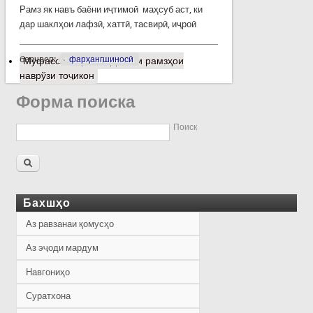
Рамз як навъ баёни иҷтимоӣ маҳсуб аст, ки
дар шаклҳои лафзӣ, хаттӣ, тасвирӣ, иҷроӣ
барчасп:
фарҳангшиносӣ
Муфассалтар
о Баррасии рамзҳои
наврўзи тоҷикон
Форма поиска
Поиск
Бахшҳо
Аз равзанаи қомусҳо
Аз эҷоди мардум
Навгониҳо
Суратхона