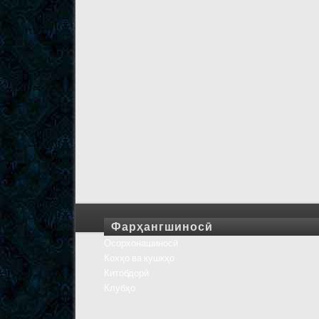
Фарҳангшиносӣ
Осорхонашиносӣ
Кохҳо ва кушкҳо
Китобдорӣ
Клубҳо