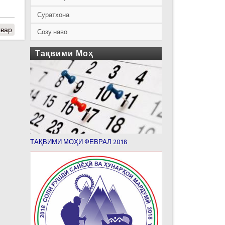
Суратхона
швар
Созу наво
Тақвими Моҳ
ТАҚВИМИ МОҲИ ФЕВРАЛ 2018