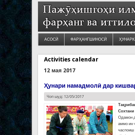
АСОСӢ
ФАРҲАНГШИНОСӢ
ҲУНАРК
Activities calendar
12 мая 2017
Ҳунари намадмолӣ дар кишва
Чоп шуд: 12/05/2017
Тақриба
Сохтани 
Одамон д
аммо ин 
часпоиш 