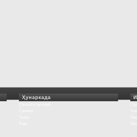
Ҳунаркада
И
Санъати тасвирӣ
Сад
Синамо
Чоп
Театр
На
Рақс
Инт