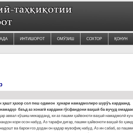
АДА
ИНТИШОРОТ
ОМӮЗИШ
СОХТОР
ҚОНУН
р
н ҳашт ҳазор сол пеш одамон ҳунари намадмолиро шурўъ кардаанд.
намадҳо баъд аз хонагӣ кардани гўсфандони ваҳшӣ ба вуҷуд омадаас
ар аввал кўшиш мекарданд, ки аз пашми ҳайвоноти ваҳшӣ намадмолӣ кун
чандон кори осон набуд. Аз тарафи дигар, пашми ҳайвоноти ваҳшӣ бо ҳам
надошт ва барои ғоз додан он қадар мувофиқ набуд. Аз ин сабаб, аз пашм