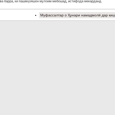
ва барра, ки пашмҳояшон мулоим мебошад, истифода мекарданд.
Муфассалтар
о Ҳунари намадмолӣ дар ки