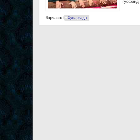
гўсфанд 
барчасп:
Ҳунаркада