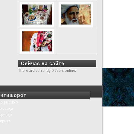
Сейчас на сайте
There are currently 0 users online.
нтишорот
о ва симо
хонаҳо
шрияҳо
ернет