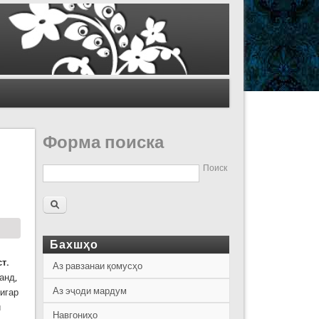
Форма поиска
Поиск
Бахшҳо
т.
Аз равзанаи қомусҳо
анд,
Аз эҷоди мардум
дигар
и
Навгониҳо