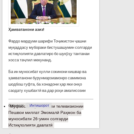
Ҳамватанони азиз!
Фардо мардуми шарифи Тоҷикистон ҷашни
муқаддасу мубораки бистушашумин солгарди
истиқлолияти давлатиро бо шукӯҳу тантанаи
хосса таҷлил мекунанд.
Ба ин муносибат кулли сокинони кишвар ва
ҳамватанони бурунмарзиамонро самимона
шодбош гуфта, ба хонадони ҳар яки онҳо
саодату хушбахтӣ ва дар роҳи амалисозии
барчасп:
Интишорот
Муфассалтар
о Паёми телевизионии
Пешвои миллат Эмомалӣ Раҳмон ба
муносибати 26-умин солгарди
Истиқлолияти давлатӣ