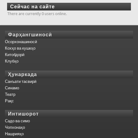
Сейчас на сайте
There are currently 0 users online.
Фарҳангшиносӣ
Осорхонашиносӣ
Кохҳо ва кушкҳо
Китобдорӣ
Клубҳо
Ҳунаркада
Санъати тасвирӣ
Синамо
Театр
Рақс
Интишорот
Садо ва симо
Чопхонаҳо
Нашрияҳо