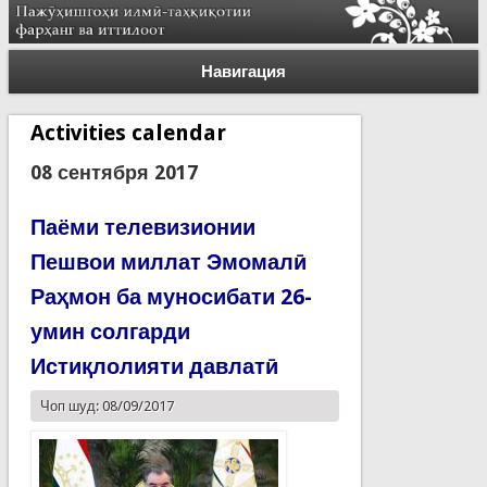
Навигация
Activities calendar
08 сентября 2017
Паёми телевизионии
Пешвои миллат Эмомалӣ
Раҳмон ба муносибати 26-
умин солгарди
Истиқлолияти давлатӣ
Чоп шуд: 08/09/2017