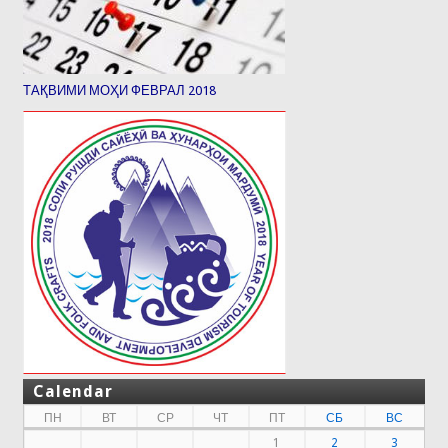
ТАҚВИМИ МОҲИ ФЕВРАЛ 2018
Calendar
ПН
ВТ
СР
ЧТ
ПТ
СБ
ВС
1
2
3