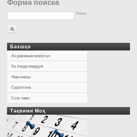
Форма поиска
Поиск
Бахшҳо
Аз равзанаи қомусҳо
Аз эҷоди мардум
Навгониҳо
Суратхона
Созу наво
Тақвими Моҳ