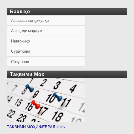
Бахшҳо
Аз равзанаи қомусҳо
Аз эҷоди мардум
Навгониҳо
Суратхона
Созу наво
Тақвими Моҳ
ТАҚВИМИ МОҲИ ФЕВРАЛ 2018