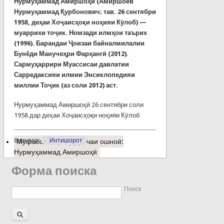
Нурмуҳаммад Амиршоҳӣ (Амиршоев
Нурмуҳаммад Қурбонович; тав. 26 сентябри
1958, деҳаи Хоҷаисҳоқи ноҳияи Кӯлоб) —
муаррихи тоҷик. Номзади илмҳои таърих
(1996). Барандаи Ҷоизаи байналмилалии
Бунёди Манучеҳри Фарҳангӣ (2012).
Сармуҳаррири Муассисаи давлатии
Сарредаксияи илмии Энсиклопедияи
миллии Тоҷик (аз соли 2012) аст.
Нурмуҳаммад Амиршоҳӣ 26 сентябри соли
1958 дар деҳаи Хоҷаисҳоқи ноҳияи Кӯлоб
барчасп:
Интишорот
Муфассалтар
о Даричаи ошноӣ:
Нурмуҳаммад Амиршоҳӣ
Форма поиска
Поиск