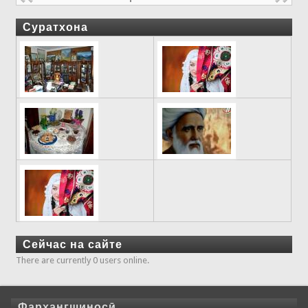
Суратхона
Сейчас на сайте
There are currently 0 users online.
Фарҳангшиносӣ