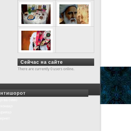
Сейчас на сайте
There are currently 0 users online.
нтишорот
о ва симо
хонаҳо
шрияҳо
ернет