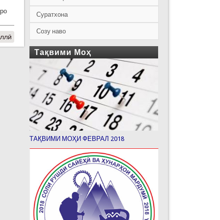
еро
Суратхона
Созу наво
иллӣ
Тақвими Моҳ
ТАҚВИМИ МОҲИ ФЕВРАЛ 2018