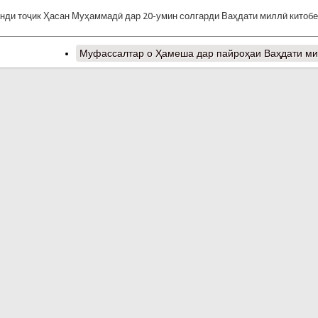
ди тоҷик Ҳасан Муҳаммадӣ дар 20-умин солгарди Ваҳдати миллӣ китоб
Муфассалтар
о Ҳамеша дар пайроҳаи Ваҳдати м