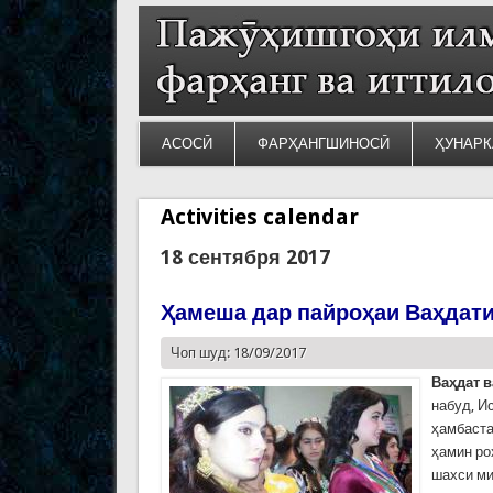
АСОСӢ
ФАРҲАНГШИНОСӢ
ҲУНАРК
Activities calendar
18 сентября 2017
Ҳамеша дар пайроҳаи Ваҳдат
Чоп шуд: 18/09/2017
Ваҳдат в
набуд, И
ҳамбаста
ҳамин ро
шахси ми