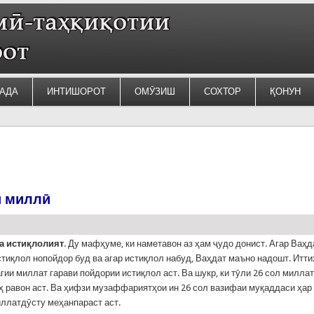
АДА
ИНТИШОРОТ
ОМӮЗИШ
СОХТОР
ҚОНУН
и миллӣ
а истиқлолият
. Ду мафҳуме, ки наметавон аз ҳам ҷудо донист. Агар Ваҳд
стиқлол нопойдор буд ва агар истиқлол набуд, Ваҳдат маъно надошт. Итт
гии миллат гарави пойдории истиқлол аст. Ва шукр, ки тӯли 26 сол миллат
ҳ равон аст. Ва ҳифзи музаффариятҳои ин 26 сол вазифаи муқаддаси ҳар
ллатдӯсту меҳанпараст аст.