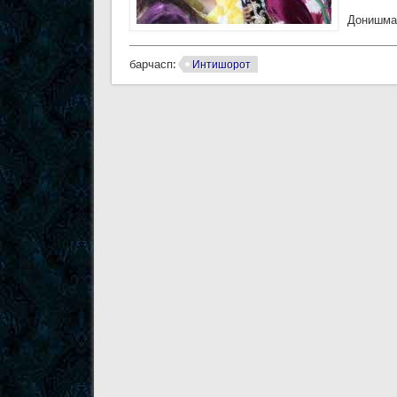
Донишман
барчасп:
Интишорот