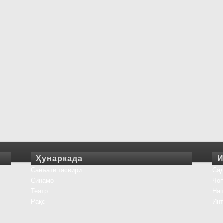
Ҳунаркада
И
Санъати тасвирӣ
Сад
Синамо
Чоп
Театр
На
Рақс
Инт