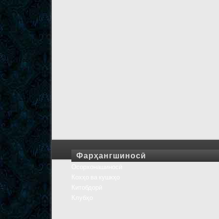
Фарҳангшиносӣ
Осорхонашиносӣ
Кохҳо ва кушкҳо
Китобдорӣ
Клубҳо