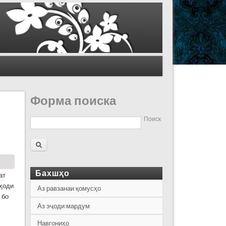
Форма поиска
Поиск
Бахшҳо
ат
иҳоди
Аз равзанаи қомусҳо
 бо
Аз эҷоди мардум
Навгониҳо