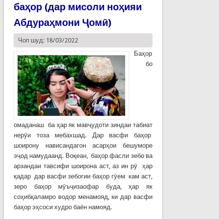
баҳор (дар мисоли ноҳияи
Абдураҳмони Ҷомӣ)
Чоп шуд: 18/03/2022
Баҳор
бо
омаданаш ба ҳар як мавҷудоти зиндаи табиат
нерӯи тоза мебахшад. Дар васфи баҳор
шоирону нависандагон асарҳои бешуморе
эҷод намудаанд. Воқеан, баҳор фасли зебо ва
арзандаи тавсифи шоирона аст, аз ин рӯ ҳар
қадар дар васфи зебогии баҳор гӯем кам аст,
зеро баҳор мӯъҷизаофар буда, ҳар як
соҳибқаламро водор менамояд, ки дар васфи
баҳор эҳсоси худро баён намояд.