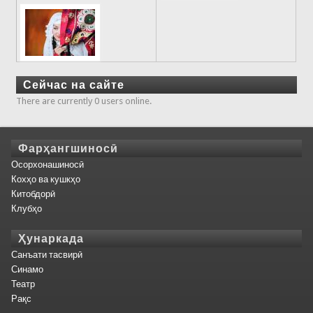
Сейчас на сайте
There are currently 0 users online.
Фарҳангшиносӣ
Осорхонашиносӣ
Кохҳо ва кушкҳо
Китобдорӣ
Клубҳо
Ҳунаркада
Санъати тасвирӣ
Синамо
Театр
Рақс