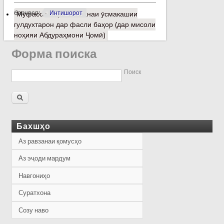
барчасп:
Интишорот
Муфассалтар
о Анъанаи ӯсмакашии
гулдухтарон дар фасли баҳор (дар мисоли
ноҳияи Абдураҳмони Ҷомӣ)
Форма поиска
Поиск
Бахшҳо
Аз равзанаи қомусҳо
Аз эҷоди мардум
Навгониҳо
Суратхона
Созу наво