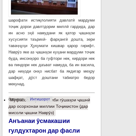
шарофати истиқлолияти давлатӣ мардуми
тоҷик дорои давлтдории миллӣ гардида, дар
ин асно эҳё намудани як қатор ҷашнҳои
хусусияти таърихӣ- фарҳангӣ дошта, зери
таваҷҷуҳи Ҳукумати кишвар қарор гирифт.
Наврӯз яке аз ҷашнҳои куҳани мардуми тоҷик
буда, инсонҳоро ба гуфтори нек, кирдори нек
ва пиндори нек даъват намуда, ба ин васила,
дар ниҳоди онҳо нисбат ба якдигар меҳру
шафқат, дӯст доштани табиатро бедор
мекунад.
барчасп:
Интишорот
Муфассалтар
о Тарғиби гӯшаҳои ҷашнӣ
дар осорхонаи миллии Тоҷикистон (дар
мисоли ҷашни Наврӯз)
Анъанаи ӯсмакашии
гулдухтарон дар фасли