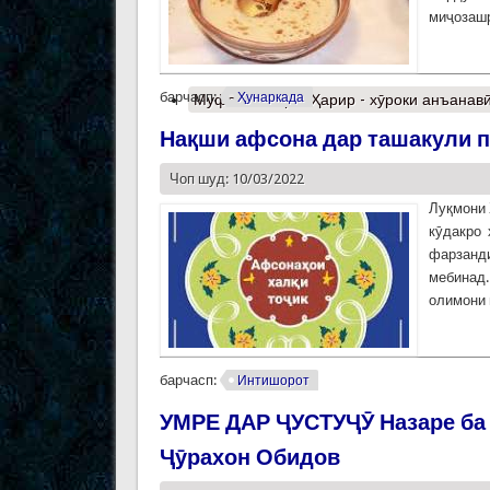
миҷозашр
барчасп:
Ҳунаркада
Муфассалтар
о Ҳарир - хӯроки анъанав
Нақши афсона дар ташакули п
Чоп шуд: 10/03/2022
Луқмони 
кӯдакро 
фарзанди
мебинад
олимони и
барчасп:
Интишорот
УМРЕ ДАР ҶУСТУҶӮ Назаре ба
Ҷӯрахон Обидов