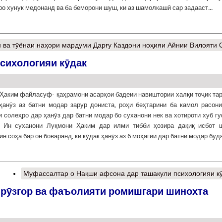
о хунук медонанд ва ба беморони шуш, ки аз шамолкашӣ сар задааст...
ӣ ва тӯёнаи наҳори мардуми Дарғу Каздони ноҳияи Айнии Вилояти 
сихологияи кӯдак
Ҳаким файласуф- қаҳрамони асарҳои бадеии навиштории халқи тоҷик та
ҳанӯз аз батни модар зарур дониста, роҳи беҳтарини ба камол расон
 солеҳро дар ҳанӯз дар батни модар бо суханони нек ва хотироти хуб г
. Ин суханони Луқмони Ҳаким дар илми тибби ҳозира дақиқ исбот 
н соҳа бар он боваранд, ки кӯдак ҳанӯз аз 6 моҳагии дар батни модар будан
Муфассалтар
о Нақши афсона дар ташакули психологияи к
 рӯзгор ва фаъолияти ромишгари шинохта