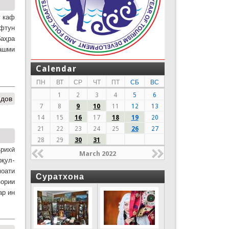
ӯ каф
афтун
баҳра
чашми
Calendar
ПН
ВТ
СР
ЧТ
ПТ
СБ
ВС
1
2
3
4
5
6
идов
7
8
9
10
11
12
13
14
15
16
17
18
19
20
21
22
23
24
25
26
27
28
29
30
31
ърихӣ
March 2022
рқул-
моати
Суратхона
зории
ар ин