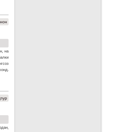
онон
н, на
балки
нгсоз
хонд.
дпур
рдан,