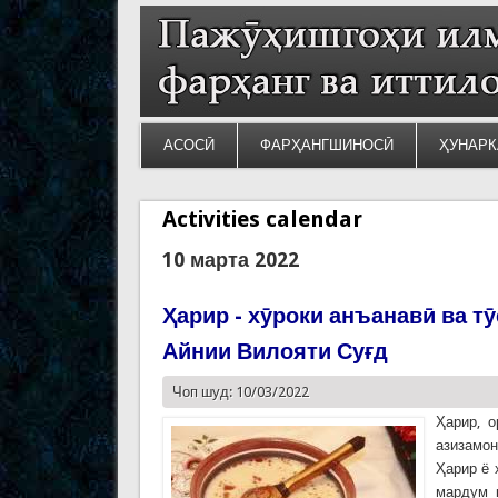
АСОСӢ
ФАРҲАНГШИНОСӢ
ҲУНАРК
Activities calendar
10 марта 2022
Ҳарир - хӯроки анъанавӣ ва т
Айнии Вилояти Суғд
Чоп шуд: 10/03/2022
Ҳарир, о
азизамон
Ҳарир ё 
мардум 