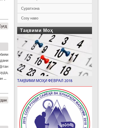
Суратхона
Созу наво
Суғд
Тақвими Моҳ
рбияи
идани
уфтан
шуда,
 ...
ТАҚВИМИ МОҲИ ФЕВРАЛ 2018
ӯдак