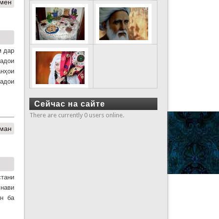
амен
м дар
садои
анҳои
садои
Сейчас на сайте
There are currently 0 users online.
 ман
стани
 нави
н ба