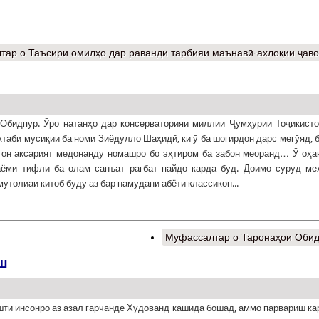
тар
о Таъсири омилҳо дар раванди тарбияи маънавӣ-ахлоқии ҷав
Обидпур. Ӯро натанҳо дар консерваторияи миллии Ҷумҳурии Тоҷикисто
ктаби мусиқии ба номи Зиёдулло Шаҳидӣ, ки ӯ ба шогирдон дарс мегӯяд, 
 он аксарият медонанду номашро бо эҳтиром ба забон меоранд… Ӯ оҳа
аёми тифли ба олам санъат рағбат пайдо карда буд. Доимо суруд ме
утолиаи китоб буду аз бар намудани абёти классикон...
Муфассалтар
о Таронаҳои Оби
ш
ти инсонро аз азал гарчанде Худованд кашида бошад, аммо парвариш ка