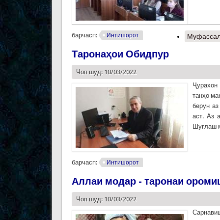
барчасп:
Интишорот
Муфассал
Таронаҳои Обидпур
Чоп шуд: 10/03/2022
Ҷурахон 
танҳо ма
берун аз
аст. Аз 
Шуғлаш м
барчасп:
Интишорот
Аллаи модар - таронаи ороми
Чоп шуд: 10/03/2022
Сарнавиш