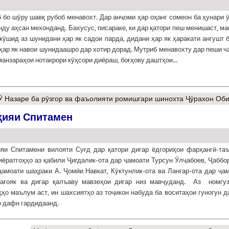
бо шӯру шавқ рубоб менавохт. Дар анҷоми ҳар оҳанг сомеон ба ҳунари 
ду аҳсан мехонданд. Бахусус, писараке, ки дар қатори пеш менишаст, м
кӯшид аз шунидани ҳар як садои парда, дидани ҳар як ҳаракати ангушт 
 ҳар як навои шунидаашро дар хотир дорад. Мутриб менавохту дар пеши 
манзараҳои нотакрори кӯҳсори диёраш, боғҳову даштҳои...
Назаре ба рӯзгор ва фаъолияти ромишгари шинохта Ҷӯрахон Об
оҳияи Спитамен
яи Спитамени вилояти Суғд дар қатори дигар ёдгориҳои фарҳангӣ-та
иёратгоҳҳо аз қабили Ҷигдалик-ота дар ҷамоати Турсун Ӯлҷабоев, Ҷаббо
ҷамоати шаҳраки А. Ҷомӣи Навкат, Кӯктунлик-ота ва Лангар-ота дар ҷа
Тағояк ва дигар қалъаву мавзеҳои дигар низ мавҷуданд. Аз номгу
ҳҳо маълум аст, ин шахсиятҳо аз тоҷикон набуда ба воситаҳои гуногун д
 дафн гардидаанд.