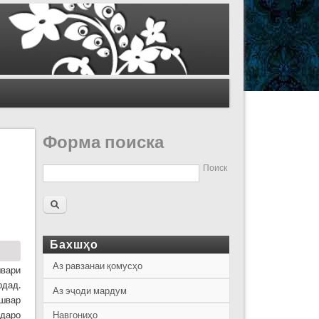
Форма поиска
Поиск
Бахшҳо
Аз равзанаи қомусҳо
швари
рдад.
Аз эҷоди мардум
ишвар
ударо
Навгониҳо