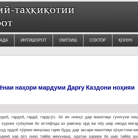
АДА
ИНТИШОРОТ
ОМӮЗИШ
СОХТОР
ҚОНУН
ӯёнаи наҳори мардуми Дарғу Каздони ноҳияи
рдоб, гардоб, гардӣ, гардсӯз- бо ин номҳо дар манотиқи гуногуни ки
 хуроки субҳонае бо истифода аз равғану орд ва обу шир омода мега
худ ордоб хӯроки миҷозаш гарм буда, дар аксари манотиқи кӯҳистони к
қариб ҳар рӯз онро тайёр мекунанд. одатан ҳарири бо шир тайёр ш