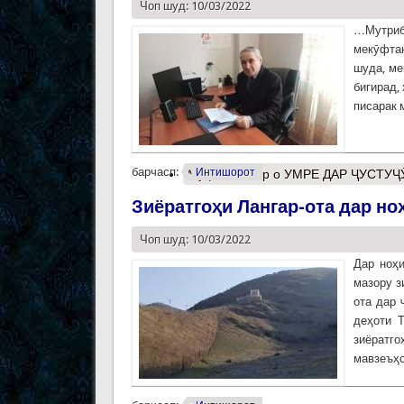
Чоп шуд: 10/03/2022
…Мутриб 
мекӯфтан
шуда, ме
бигирад,
писарак 
барчасп:
Интишорот
Муфассалтар
о УМРЕ ДАР ҶУСТУҶӮ 
Зиёратгоҳи Лангар-ота дар н
Чоп шуд: 10/03/2022
Дар ноҳи
мазору з
ота дар 
деҳоти 
зиёратго
мавзеъҳо