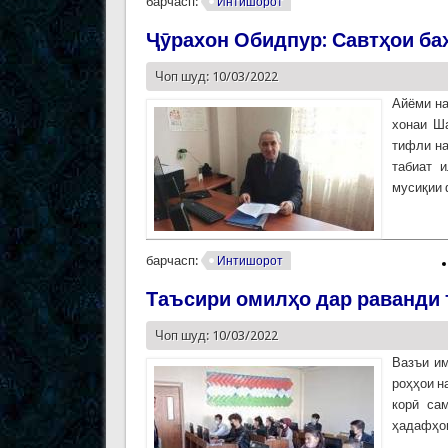
барчасп:
Интишорот
Ҷӯрахон Обидпур: Савтҳои б
Чоп шуд: 10/03/2022
Айёми на
хонаи Ш
тифли на
табиат 
мусиқии 
барчасп:
Интишорот
Таъсири омилҳо дар раванди
Чоп шуд: 10/03/2022
Вазъи им
роҳҳои н
корӣ са
ҳадафҳои