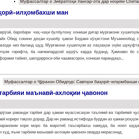
Муфассалтар
о Зиёратгоҳи Лангар-ота дар ноҳияи Спит
аҳорӣ–илҳомбахши ман
врӯзӣ, баробари чаҳ-чаҳи булбулону хониши дигар мурғакони хушилҳо
айх Обид сокини деҳаи хушобу ҳавои Бедаки кӯҳистони Муъминобод 
взоде низ баланд шуд. Мурғакони хушилҳом аз лаҳзаҳои эҳёю шукуфт
илҳом гирифта, ба нағмапардозӣ шурӯъ карда буданд. Ҳамнаво бо 
форами табиат, шилдирроси оби чашмасорон, хониши парандаҳо...
Муфассалтар
о Ҷӯрахон Обидпур: Савтҳои баҳорӣ–илҳомбахши
 тарбияи маънавӣ-ахлоқии ҷавонон
рӯзаи раванди тарбия дар ҳамаи муассисаҳои таълимӣ ва тарбиявӣ ҷу
авӣ кориро тақозо дорад. Дар ин раванд истифода бурдан аз ҳамаи роҳҳои
маранокии кори моро ба маротиб таъсирбахш намуда, ба ноил шуда
 худ, яъне тарбияи маънавӣ-ахлоқии ҷавонон оварда мерасонад.