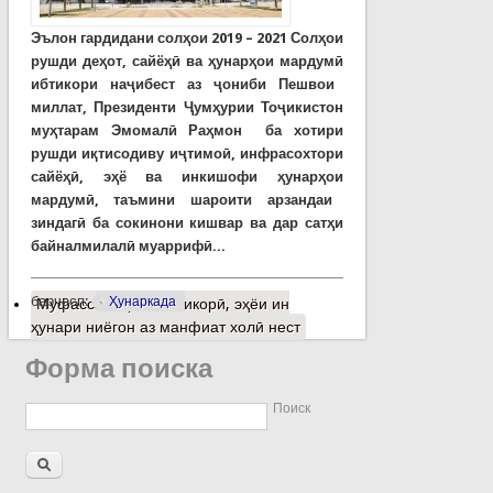
Эълон гардидани с
ол
ҳ
ои
2019 – 2021
Сол
ҳ
ои
рушди де
ҳ
от
,
сайё
ҳ
ӣ
ва
ҳ
унар
ҳ
ои
мардум
ӣ
ибтикори на
ҷибест
аз ҷониби Пешвои
миллат, Президенти Ҷумҳурии Тоҷикистон
муҳтарам Эмомалӣ Раҳмон ба
хотири
рушди иқтисодиву иҷтимоӣ, инфрасохтори
сайё
ҳ
ӣ,
эҳё ва инкишофи
ҳ
унар
ҳ
ои
мардум
ӣ
, таъмини шароити арзандаи
зиндагӣ ба сокинони кишвар ва дар сатҳи
байналмилалӣ муаррифӣ...
барчасп:
Ҳунаркада
Муфассалтар
о Кошикорӣ, эҳёи ин
ҳунари ниёгон аз манфиат холӣ нест
Форма поиска
Поиск