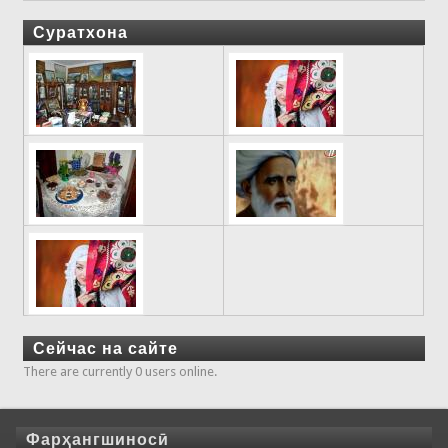
Суратхона
Сейчас на сайте
There are currently 0 users online.
Фарҳангшиносӣ