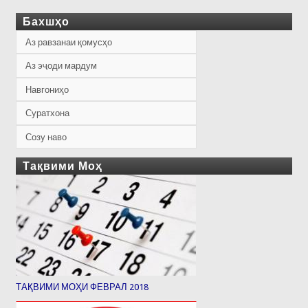
Бахшҳо
Аз равзанаи қомусҳо
Аз эҷоди мардум
Навгониҳо
Суратхона
Созу наво
Тақвими Моҳ
ТАҚВИМИ МОҲИ ФЕВРАЛ 2018