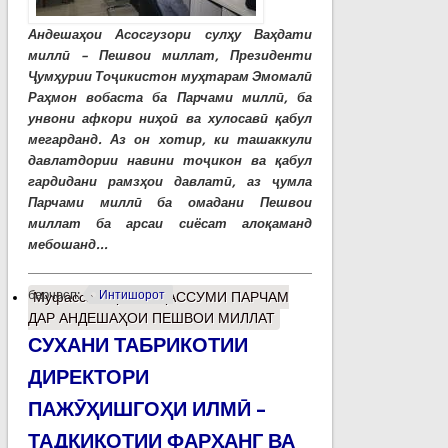
Андешаҳои Асосгузори сулҳу Ваҳдати
миллӣ – Пешвои миллат, Президенти
Ҷумҳурии Тоҷикистон муҳтарам Эмомалӣ
Раҳмон вобаста ба Парчами миллӣ, ба
унвони афкори ниҳоӣ ва хулосавӣ қабул
мегарданд. Аз он хотир, ки ташаккули
давлатдории навини тоҷикон ва қабул
гардидани рамзҳои давлатӣ, аз ҷумла
Парчами миллӣ ба омадани Пешвои
миллат ба арсаи сиёсат алоқаманд
мебошанд...
барчасп:
Интишорот
Муфассалтар
о ТАҶАССУМИ ПАРЧАМ
ДАР АНДЕШАҲОИ ПЕШВОИ МИЛЛАТ
СУХАНИ ТАБРИКОТИИ
ДИРЕКТОРИ
ПАЖӮҲИШГОҲИ ИЛМӢ –
ТАДҚИҚОТИИ ФАРҲАНГ ВА