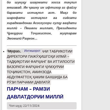
бо шукуҳу шаҳомати хосса таҷлил
мешавад. Ин ҷашну ин ифтихор аз файзу
баракати истиқлол аст. Маҳз бо
шарофати истиқлол ва сиёсати
хирадмандонаи Асосгузори сулҳу ваҳдати
миллӣ – Пешвои миллат, Президенти
Ҷумҳурии Тоҷикистон, муҳтарам
Эмомалӣ Раҳмон...
барчасп:
Интишорот
Муфассалтар
о СУХАНИ ТАБРИКОТИИ
ДИРЕКТОРИ ПАЖӮҲИШГОҲИ ИЛМӢ –
ТАДҚИҚОТИИ ФАРҲАНГ ВА ИТТИЛООТИ
ВАЗОРАТИ ФАРҲАНГИ ҶУМҲУРИИ
ТОҶИКИСТОН, АМИНЗОДА
АБДУЛФАТТОҲ ҲАКИМ БАХШИДА БА
РӮЗИ ПАРЧАМИ ДАВЛАТӢ
ПАРЧАМ – РАМЗИ
ДАВЛАТДОРИИ МИЛЛӢ
Чоп шуд: 22/11/2024