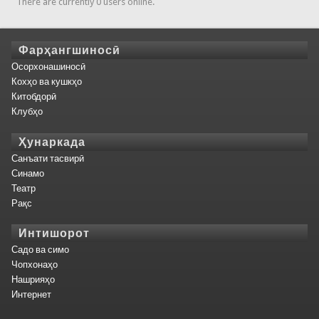
There are currently 0 users online.
Фарҳангшиносӣ
Осорхонашиносӣ
Кохҳо ва кушкҳо
Китобдорӣ
Клубҳо
Ҳунаркада
Санъати тасвирӣ
Синамо
Театр
Рақс
Интишорот
Садо ва симо
Чопхонаҳо
Нашрияҳо
Интернет