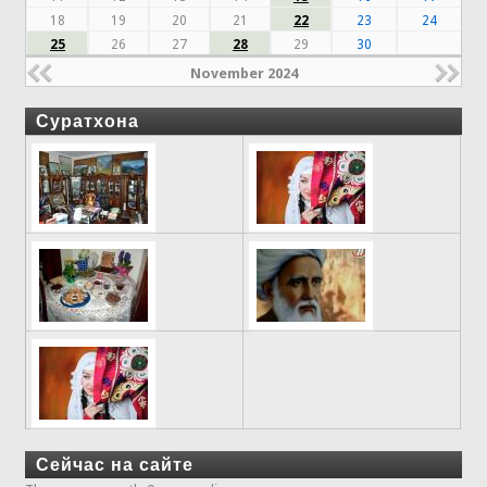
18
19
20
21
22
23
24
25
26
27
28
29
30
November 2024
Суратхона
Сейчас на сайте