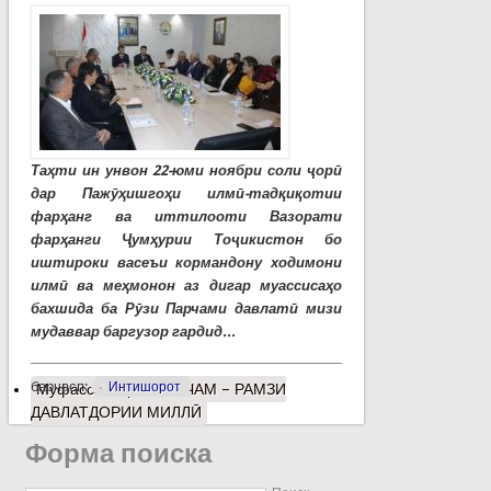
Таҳти ин унвон 22-юми ноябри соли ҷорӣ
дар Пажӯҳишгоҳи илмӣ-тадқиқотии
фарҳанг ва иттилооти Вазорати
фарҳанги Ҷумҳурии Тоҷикистон бо
иштироки васеъи кормандону ходимони
илмӣ ва меҳмонон аз дигар муассисаҳо
бахшида ба Рӯзи Парчами давлатӣ мизи
мудаввар баргузор гардид...
барчасп:
Интишорот
Муфассалтар
о ПАРЧАМ – РАМЗИ
ДАВЛАТДОРИИ МИЛЛӢ
Форма поиска