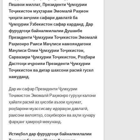
Пешвои миллат, Президенти Ҷумҳурии
Тоҷикистон муҳтарам Эмомалӣ Раҳмон
ҷиҳати анҷоми сафари давлатӣ ба
Ҷумҳурии Ӯзбекистон сафар карданд. Дар
фурудгоҳи байналмилалии Душанбе
Президенти Ҷумҳурии Тоҷикистон Эмомалӣ
Раҳмонро Раиси Маҷлиси намояндагони
Маҷлиси Олии Ҷумҳурии Тоҷикистон,
Сарвазири Ҷумҳурии Тоҷикистон, Роҳбари
Дастгоҳи иҷроияи Президенти Ҷумҳурии
Тоҷикистон ва дигар шахсони расмӣ гусел
намуданд.
Дар ин сафар Президенти Ҷумҳурии
Тоҷикистон Эмомалӣ Раҳмонро гуруҳи калони
ҳайати расмӣ аз ҳисоби аъзои ҳукумат,
роҳбарони муассисаву идораҳои давлатӣ,
раисони вилоятҳо, соҳибкорон ва аҳли ҳунару
фарҳанг ҳамроҳӣ мекунанд.
Истиқбол дар фурудгоҳи байналмилалии