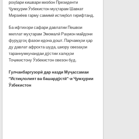
роҳбари кишвари мизбон Президенти
Ҷумҳурии Ӯзбекистон муҳтарам Шавкат
Мирзиёев гарму самимӣ истиқбол гирифтанд.
Ба ифтихори сафари давлатии Пешвои
миллат муҳтарам Эмомалӣ Раҳмон майдони
фурудгоҳ фазои идона дошт. Парчамҳои ҳар
ду давлат афрохта шуда, шиору овезаҳои
тараннумкунандаи дӯстии халқҳои
Тоҷикистону Ӯзбекистон овезон буд.
Гулчанбаргузорӣ дар назди Муҷассамаи
“Истиқлолият ва башардӯстӣ”-и Ҷумҳурии
Ӯзбекистон