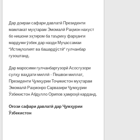
Дар доираи сафари давлатӣ Президенти
мамлакат муҳтарам Эмомалӣ Раҳмон нахуст
бо нишони эҳтиром ба таъриху фарҳанги
мардуми ӯзбек дар назди Муҷассамаи
“Истиқлолият ва башардӯстӣ” гулчанбар
гузоштанд.
Дар маросими гулчанбаргузорӣ Асосгузори
сулҳу ваҳдати миллӣ - Пешвои миллат,
Президенти Ҷумҳурии Тоҷикистон муҳтарам
Эмомалӣ Раҳмонро Сарвазири Ҷумҳурии
Ӯзбекистон Абдулло Орипов ҳамроҳӣ карданд.
Оғози сафари давлатӣ дар Ҷумҳурии
Ӯзбекистон