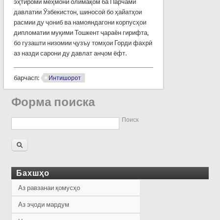
эҳтироми меҳмони олимақом ба Парчами
давлатии Ӯзбекистон, шиносоӣ бо ҳайатҳои
расмии ду ҷониб ва намояндагони корпусҳои
дипломатии муқими Тошкент ҷараён гирифта,
бо гузашти низомии ҷузъу томҳои Горди фахрӣ
аз назди сарони ду давлат анҷом ёфт.
барчасп:
Интишорот
Форма поиска
Поиск
Бахшҳо
Аз равзанаи қомусҳо
Аз эҷоди мардум