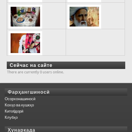
Сейчас на сайте
There are currently 0 users online.
Фарҳангшиносӣ
Осорхонашиносӣ
Кохҳо ва кушкҳо
Китобдорӣ
Клубҳо
Ҳунаркада