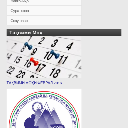
Навгониҳо
Суратхона
Созу наво
Тақвими Моҳ
ТАҚВИМИ МОҲИ ФЕВРАЛ 2018