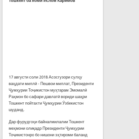
Тошкент ба номи Ислом Каримов
17 августи соли 2018 Асосгузори сулҳу
ваҳдати миллӣ - Пешвои миллат, Президенти
Ҷумҳурии Тоҷикистон муҳтарам Эмомалӣ
Раҳмон бо сафари давлатӣ вориди шаҳри
Тошкент пойтахти Ҷумҳурии Ӯзбекистон
шуданд.
Дар фурудгоҳи байналмилалии Тошкент
меҳмони олиқадр Президенти Ҷумҳурии
Тоҷикистонро бо нишони эҳтироми баланд