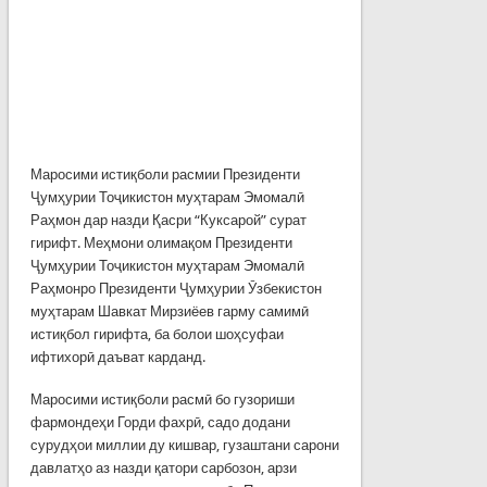
Маросими истиқболи расмии Президенти
Ҷумҳурии Тоҷикистон муҳтарам Эмомалӣ
Раҳмон дар назди Қасри “Куксарой” сурат
гирифт. Меҳмони олимақом Президенти
Ҷумҳурии Тоҷикистон муҳтарам Эмомалӣ
Раҳмонро Президенти Ҷумҳурии Ӯзбекистон
муҳтарам Шавкат Мирзиёев гарму самимӣ
истиқбол гирифта, ба болои шоҳсуфаи
ифтихорӣ даъват карданд.
Маросими истиқболи расмӣ бо гузориши
фармондеҳи Горди фахрӣ, садо додани
сурудҳои миллии ду кишвар, гузаштани сарони
давлатҳо аз назди қатори сарбозон, арзи