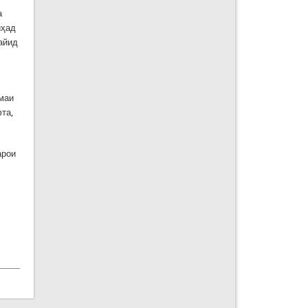
а
иҳад
айид
шмаи
та,
арои