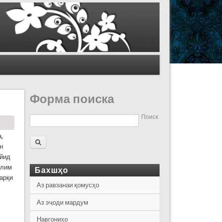
Форма поиска
Поиск
,
н
айид
олим
Бахшҳо
арқи
Аз равзанаи қомусҳо
Аз эҷоди мардум
Навгониҳо