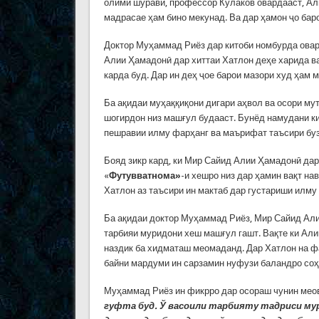
олими шўравӣ, профессор Кулаков овардааст, Али
мадрасае ҳам бино мекунад. Ва дар ҳамон ҷо баро
Доктор Муҳаммад Риёз дар китоби номбурда ова
Алии Ҳамадонӣ дар хиттаи Хатлон деҳе харида ва
карда буд. Дар ин деҳ ҷое барои мазори худ ҳам м
Ба ақидаи муҳаққиқони дигари аҳвол ва осори му
шогирдон низ машғул будааст. Бунёд намудани ки
пешравии илму фарҳанг ва маърифат таъсири буз
Бояд зикр кард, ки Мир Сайид Алии Ҳамадонӣ дар
«
Футувватнома»
-и хешро низ дар ҳамин вақт н
Хатлон аз таъсири ин мактаб дар густариши илму
Ба ақидаи доктор Муҳаммад Риёз, Мир Сайид Али
тарбияи муридони хеш машғул гашт. Вақте ки Али
наздик ба хидматаш меомаданд. Дар Хатлон на фа
байни мардуми ин сарзамин нуфузи баландро соҳ
Муҳаммад Риёз ин фикрро дар осораш чунин меов
гуфта буд. Ў васоили тарбияту тадриси мур