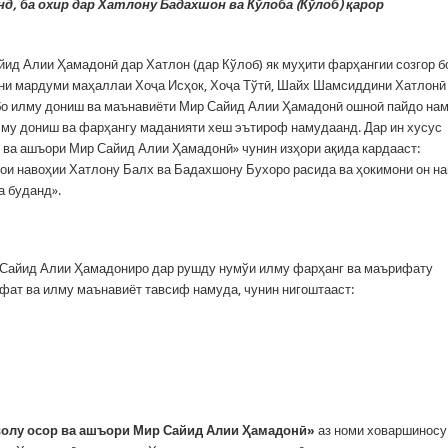
, ба охир дар Хатлону Бадахшон ва Кўлоба (Кўлоб) қарор
йид Алии Ҳамадонӣ дар Хатлон (дар Кўлоб) як муҳити фарҳангии созгор б
ни мардуми маҳаллаи Хоҷа Исҳок, Хоҷа Тўтӣ, Шайх Шамсиддини Хатлонӣ
 бо илму дониш ва маънавиёти Мир Сайид Алии Ҳамадонӣ ошноӣ пайдо нам
му дониш ва фарҳангу маданияти хеш эътироф намудаанд. Дар ин хусус
 ва ашъори Мир Сайид Алии Ҳамадонӣ» чунин изҳори ақида кардааст:
ҳои навоҳии Хатлону Балх ва Бадахшону Бухоро расида ва ҳокимони он н
а буданд».
 Сайид Алии Ҳамадониро дар рушду нумўи илму фарҳанг ва маърифату
ат ва илму маънавиёт тавсиф намуда, чунин нигоштааст:
олу осор ва ашъори Мир Сайид Алии Ҳамадонӣ»
аз номи ховаршиносу