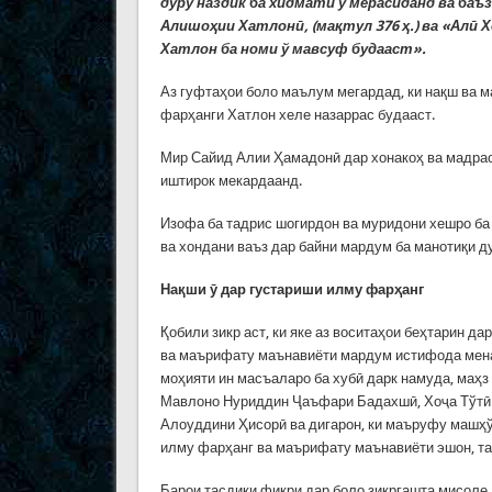
дуру наздик ба хидмати ў мерасиданд ва баъз
Алишоҳии Хатлонӣ, (мақтул 376 ҳ.) ва «Алӣ 
Хатлон ба номи ў мавсуф будааст»
.
Аз гуфтаҳои боло маълум мегардад, ки нақш ва 
фарҳанги Хатлон хеле назаррас будааст.
Мир Сайид Алии Ҳамадонӣ дар хонакоҳ ва мадраса
иштирок мекардаанд.
Изофа ба тадрис шогирдон ва муридони хешро ба 
ва хондани ваъз дар байни мардум ба манотиқи 
Нақши ӯ дар густариши илму фарҳанг
Қобили зикр аст, ки яке аз воситаҳои беҳтарин д
ва маърифату маънавиёти мардум истифода менам
моҳияти ин масъаларо ба хубӣ дарк намуда, маҳ
Мавлоно Нуриддин Ҷаъфари Бадахшӣ, Хоҷа Тўтӣ
Алоуддини Ҳисорӣ ва дигарон, ки маъруфу машҳў
илму фарҳанг ва маърифату маънавиёти эшон, та
Барои тасдиқи фикри дар боло зикргашта мисоле