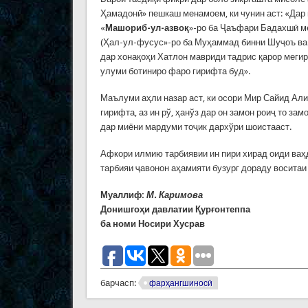
Ҳамадонӣ» пешкаш менамоем, ки чунин аст: «Дар 
«
Машориб-ул-азвоқ
»-ро ба Ҷаъфари Бадахшӣ ме
(Ҳал-ул-фусус»-ро ба Муҳаммад бинни Шуҷоъ ва 
дар хонақоҳи Хатлон мавриди тадрис қарор меги
улуми ботиниро фаро гирифта буд».
Маълуми аҳли назар аст, ки осори Мир Сайид Ал
гирифта, аз ин рў, ҳанўз дар он замон роиҷ то з
дар миёни мардуми тоҷик дархўри шоистааст.
Афкори илмию тарбиявии ин пири хирад оиди ваҳд
тарбияи ҷавонон аҳамияти бузург дораду восита
Муаллиф:
М. Каримова
Донишгоҳи давлатии Қурғонтеппа
ба номи Носири Хусрав
барчасп:
фарҳангшиносӣ