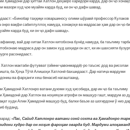
и Ҳамадонӣ дар ҳиттаи Хатлон деҳаеро харидорӣ карда, дар он ҷо хонақо
и мазори худ ҷое муайян карда буд, ки он ҷо дафн шавад.
рдааст: «Бинобар таҳқиқи ховаршиносу олими шўравӣ профессор Кулаков
 онро вақфи сабиллуллоҳ намуда, хонақоҳе ва мадрасае ҳам дар он ҷо б
уайян карда буд, ки он ҷо дафн шавад».
тафаккир, вай дар хитаи Хатлон китобхона бунёд намуда, ба таълиму тарб
тобхонаю мадраса дар он замон худ шоҳиди он аст, ки ин шахсияти бузург
урге расонидааст.
 Хатлон мактаби футувват (ойини ҷавонмардӣ)-ро таъсис дод ва рисолаи
авишта, ба Ҳоҷа Тўтӣ Алишоҳи Хатлонӣ бахшидааст. Дар натиҷа мардуми
 дониш ва фарҳанги хеш бенасиб нагаштаанд.
и Ҳамадонӣ Хатлонро ватани дуюми худ ҳисобида, дар ин ҷо ба таълиму
и Ҳамадонӣ дар Хатлон ва ноҳияҳои атрофи он машҳур гашт, мардум аз д
қат худи Алии Ҳамадонӣ машҳур буд, балки баъзе аз шогирдони ў низ да
иб буданд.
арад: «
Пас, Сайид Хатлонро ватани сонӣ сохта ва Ҳамадонро тар
идони худро дар он ноҳия фароҳам оварда буд. Мардуми алоқаманд