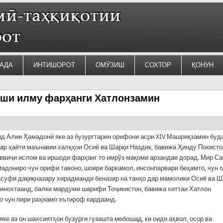
АДА
ИНТИШОРОТ
ОМӮЗИШ
СОХТОР
ҚОНУН
иши илму фарҳанги Хатлонзамин
д Алии Ҳамадонӣ яке аз бузургтарин орифони асри XIV Машриқзамин буда
дар ҳаёти маънавии халқҳои Осиё ва Шарқи Наздик, бавижа Ҳинду Покисто
ввиҷи ислом ва иршоди фарҳанг то имрўз мақоми арзандае дорад. Мир С
адониро чун орифи тавоно, шоири баркамол, инсонпарвари беҳамто, чун 
суфи дақиқназару хирадманди беназир на танҳо дар мамолики Осиё ва Ш
инохтаанд, балки мардуми шарифи Тоҷикистон, бавижа хиттаи Хатлон
 чун пири раҳнамо эътироф кардаанд.
ке аз он шахсиятҳои бузурги гузашта мебошад, ки оиди аҳвол, осор ва