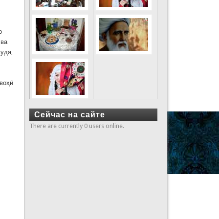
о
 ва
уда,
авоҳӣ
Сейчас на сайте
There are currently 0 users online.