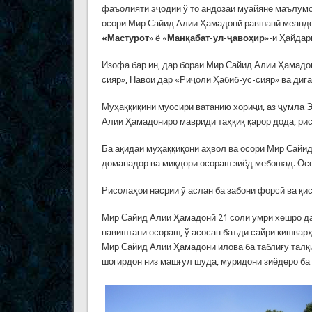
фаъолияти эҷодии ў то андозаи муайяне маълум
осори Мир Сайид Алии Ҳамадонӣ равшанӣ меандо
«Мастурот
» ё «
Манқабат-ул-ҷавоҳир
»-и Ҳайдар
Изофа бар ин, дар бораи Мир Сайид Алии Ҳамадо
сияр», Навоӣ дар «Риҷоли Ҳабиб-ус-сияр» ва диг
Муҳаққиқини муосири ватанию хориҷӣ, аз ҷумла 
Алии Ҳамадониро мавриди таҳқиқ қарор дода, рис
Ба ақидаи муҳаққиқони аҳвол ва осори Мир Сай
доманадор ва миқдори осораш зиёд мебошад. Осори
Рисолаҳои насрии ў аслан ба забони форсӣ ва қи
Мир Сайид Алии Ҳамадонӣ 21 соли умри хешро да
навиштани осораш, ў асосан баъди сайри кишвар
Мир Сайид Алии Ҳамадонӣ илова ба таблиғу талқи
шогирдон низ машғул шуда, муридони зиёдеро ба 