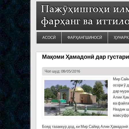
АСОСӢ
ФАРҲАНГШИНОСӢ
ҲУНАРК
Мақоми Ҳамадонӣ дар густар
Чоп шуд: 08/05/2016
Мир Сайи
осори ў 
дар мура
Алии Ҳам
ва файла
Наздик ш
мавсуфро
Бояд тазаккур дод, ки Мир Сайид Алии Ҳамадонӣ я