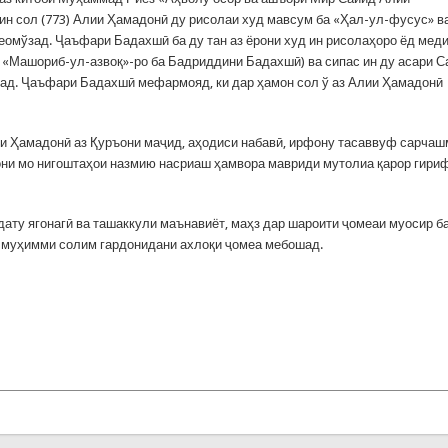
ин сол (773) Алии Ҳамадонӣ ду рисолаи худ мавсум ба «Ҳал-ул-фусус» в
омўзад. Ҷаъфари Бадахшӣ ба ду тан аз ёрони худ ин рисолаҳоро ёд мед
«Машориб-ул-азвоқ»-ро ба Бадриддини Бадахшӣ) ва сипас ин ду асари С
рад. Ҷаъфари Бадахшӣ мефармояд, ки дар ҳамон сол ў аз Алии Ҳамадонӣ
ии Ҳамадонӣ аз Қуръони маҷид, аҳодиси набавӣ, ирфону тасаввуф сарча
амони мо нигоштаҳои назмию насриаш ҳамвора мавриди мутолиа қарор гириф
ату ягонагӣ ва ташаккули маънавиёт, маҳз дар шароити ҷомеаи муосир б
и муҳимми солим гардонидани ахлоқи ҷомеа мебошад.