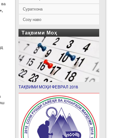
 ва
Суратхона
»,
Созу наво
Тақвими Моҳ
ид
ТАҚВИМИ МОҲИ ФЕВРАЛ 2018
а
ояш