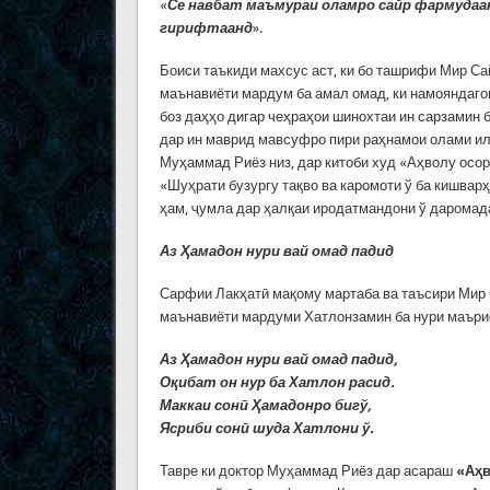
«
Се навбат маъмураи оламро сайр фармудаанд
гирифтаанд
».
Боиси таъкиди махсус аст, ки бо ташрифи Мир Са
маънавиёти мардум ба амал омад, ки намояндаго
боз даҳҳо дигар чеҳраҳои шинохтаи ин сарзамин
дар ин маврид мавсуфро пири раҳнамои олами ил
Муҳаммад Риёз низ, дар китоби худ «Аҳволу осор
«Шуҳрати бузургу тақво ва каромоти ў ба кишвар
ҳам, ҷумла дар ҳалқаи иродатмандони ў даромад
Аз Ҳамадон нури вай омад падид
Сарфии Лакҳатӣ мақому мартаба ва таъсири Мир
маънавиёти мардуми Хатлонзамин ба нури маъриф
Аз Ҳамадон нури вай омад падид,
Оқибат он нур ба Хатлон расид.
Маккаи сонӣ Ҳамадонро бигў,
Ясриби сонӣ шуда Хатлони ў
.
Тавре ки доктор Муҳаммад Риёз дар асараш
«Аҳв