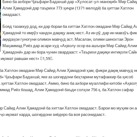
Бино ба ахбори Ҷаъфари Бадахшӣ дар «Хулосат-ул-маноқиб» Мир Сайи
Алии Ҳамадонӣ дар таърихи 773 ҳиҷри (1371 мелодӣ) ба ҳиттаи Хатлон
омадааст.
Бояд тазаккур дод, ки дар бораи ба хиттаи Хатлон омадани Мир Сайид А
Ҳамадонӣ то имрўз чандон дақиқу аниқ нест. Аз ин рў, дар ин мавзўъ фи
ақидаҳои гуногуни олимон мавҷуд аст. Масалан, олими шинохтаи Эрон
Маҳаммад Риёз дар асари худ «Аҳволу осор ва ашъори Мир Сайид Алии
Ҳамадонӣ» дар ин бора чунин овардааст: «Таърихи дақиқи интиқоли Сай
 иқомат равшан нест» 1,59.
и ба Хатлон омадани Мир Сайид Алии Ҳамадонӣ ҳам, фикри дақиқ мавҷуд н
» Ҷаъфари Бадахшӣ, яке аз шогирдони беҳтарини мутафаккир ба ҳисоб
 ҳиттаи Хатлон омадааст. Аммо, бино ба ахбори муаллифи китоби «Аҳвол
ммад Риёз бошад, Алии Ҳамадонӣ баъди солҳои 756 ҳ. ба Хатлон сафар
Мир Сайид Алии Ҳамадонӣ ба хиттаи Хатлон омадааст. Барои мо муҳим он а
 ҷо иқомат карда, шогирдони зиёдеро ба воя расонидааст.