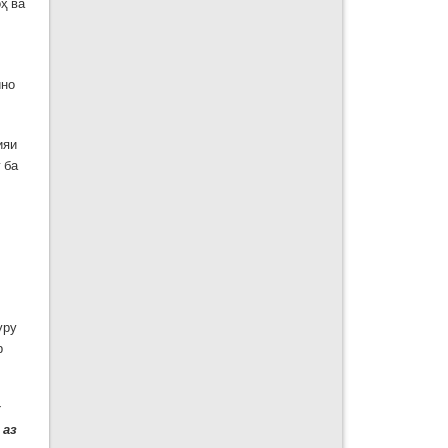
ҳ ва
ино
ияи
 ба
уру
р
к
 аз