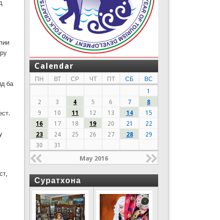
д
лии
кру
Calendar
ПН
ВТ
СР
ЧТ
ПТ
СБ
ВС
ид ба
1
2
3
4
5
6
7
8
ест.
9
10
11
12
13
14
15
16
17
18
19
20
21
22
у
23
24
25
26
27
28
29
30
31
May 2016
ст,
Суратхона