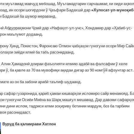
оти муътамад мавҷуд мебошад. Муътамадтарин сарчашмае, ки оиди аҳвол
зад, ин осори шогирдони ў Ҷаъфари Бадахшӣ дар
«Хулосат-ул-муноқиб
и Бадахшӣ ба шумор мераванд.
нӣ Абдурраҳмони Ҷомӣ дар «Нафаҳот-ул-унс», Хондамир дар «Ҳабиб-ус-
арон маълумот додаанд.
Эрону Ҳинд, Покистон, Фаронсаю Олмон ҷабҳаҳои гуногуни осори Мир Сай
олаҳои зиёди илмӣ ба табъ расонидаанд.
ид Алии Ҳамадонӣ доираи фаъолияти илмию адабӣ ва фалсафии ў хеле
 ў, ба қавле аз 70 ва мувофиқи ақидаи дигар аз 90 номгўй афзунтар аст.
смате аз он ба забони арабӣ таълиф шудаанд.
р сафар гузаронида, қариб ҳамаи кишварҳои исломиро сайр менамояд. Б
ҳои гуногуни Осиёи Миёна ва Шарқ машғул мешавад. Дар давоми сафарҳ
ни дини ислом, тадриси илми зоҳириву ботинии мардум, боз ба тарбияи
воя расонидааст.
Вуруд ба қаламрави Хатлон