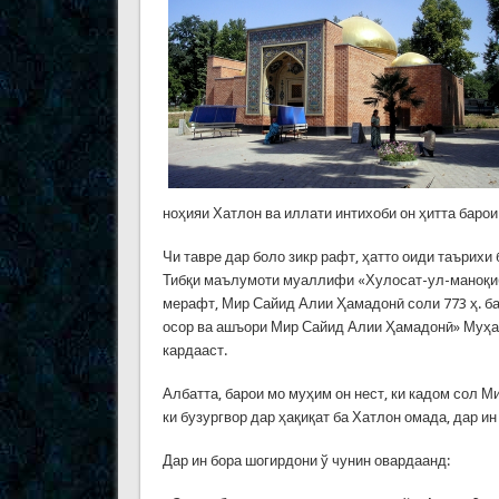
ноҳияи Хатлон ва иллати интихоби он ҳитта барои
Чи тавре дар боло зикр рафт, ҳатто оиди таърих
Тибқи маълумоти муаллифи «Хулосат-ул-маноқиб
мерафт, Мир Сайид Алии Ҳамадонӣ соли 773 ҳ. ба
осор ва ашъори Мир Сайид Алии Ҳамадонӣ» Муҳа
кардааст.
Албатта, барои мо муҳим он нест, ки кадом сол 
ки бузургвор дар ҳақиқат ба Хатлон омада, дар ин
Дар ин бора шогирдони ў чунин овардаанд: