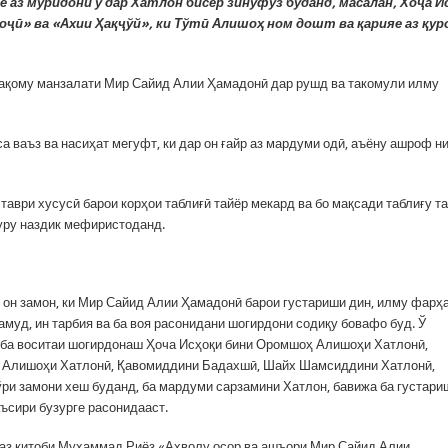
е аз муридони ў дар Хатлон бис
ё
р зинуфуз буданд, масалан, Хоҷа И
Хоҷӣ» ва «Ахии Ҳақҷўй», ки Тўтӣ Алишоҳ ном дошт ва қарияе аз қур
мақому манзалати Мир Сайид Алии Ҳамадонӣ дар рушд ва такомули илму
 ваъз ва насиҳат мегуфт, ки дар он ғайр аз мардуми одӣ, аъёну ашроф н
таври хусусӣ барои корҳои таблиғӣ тайёр мекард ва бо мақсади таблиғу т
дуру наздик мефиристоданд.
ар он замон, ки Мир Сайид Алии Ҳамадонӣ барои густариши дин, илму фарҳ
уд, ин тарбия ва ба воя расонидани шогирдони содиқу бовафо буд. Ў
з ба воситаи шогирдонаш Ҳоча Исҳоқи бини Оромшоҳ Алишоҳи Хатлонӣ,
 Алишоҳи Хатлонӣ, Қавомиддини Бадахшӣ, Шайх Шамсиддини Хатлонӣ,
ри замони хеш буданд, ба мардуми сарзамини Хатлон, бавижа ба густари
ъсири бузурге расонидааст.
 аз китоби Муҳаммад Риёз «Аҳволу осор ва ашъори Мир Сайид Алии