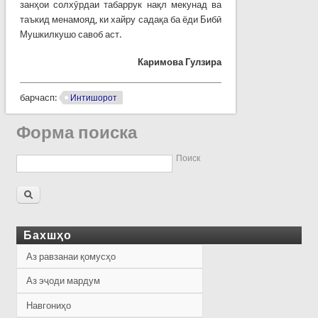
занҳои солхӯрдаи табаррук нақл мекунад ва
таъкид менамояд, ки хайру садақа ба ёди Бибӣ
Мушкилкушо савоб аст.
Каримова Гулзира
барчасп:
Интишорот
Форма поиска
Поиск
Бахшҳо
Аз равзанаи қомусҳо
Аз эҷоди мардум
Навгониҳо