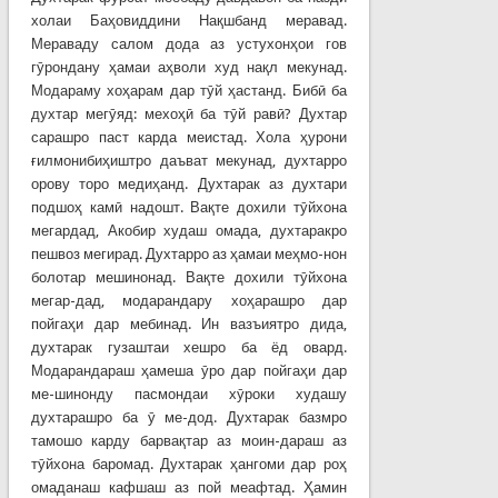
холаи Баҳовиддини Нақшбанд меравад.
Мераваду салом дода аз устухонҳои гов
гӯрондану ҳамаи аҳволи худ нақл мекунад.
Модараму хоҳарам дар тӯй ҳастанд. Бибӣ ба
духтар мегӯяд: мехоҳӣ ба тӯй равӣ? Духтар
сарашро паст карда меистад. Хола ҳурони
ғилмонибиҳиштро даъват мекунад, духтарро
орову торо медиҳанд. Духтарак аз духтари
подшоҳ камӣ надошт. Вақте дохили тӯйхона
мегардад, Акобир худаш омада, духтаракро
пешвоз мегирад. Духтарро аз ҳамаи меҳмо-нон
болотар мешинонад. Вақте дохили тӯйхона
мегар-дад, модарандару хоҳарашро дар
пойгаҳи дар мебинад. Ин вазъиятро дида,
духтарак гузаштаи хешро ба ёд овард.
Модарандараш ҳамеша ӯро дар пойгаҳи дар
ме-шинонду пасмондаи хӯроки худашу
духтарашро ба ӯ ме-дод. Духтарак базмро
тамошо карду барвақтар аз моин-дараш аз
тӯйхона баромад. Духтарак ҳангоми дар роҳ
омаданаш кафшаш аз пой меафтад. Ҳамин