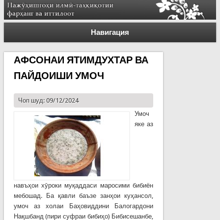
Навигация
АФСОНАИ ЯТИМДУХТАР ВА
ПАЙДОИШИ УМОЧ
Чоп шуд: 09/12/2024
Умоч
яке аз
навъҳои хӯроки муқаддаси маросими бибиён
мебошад. Ба қавли баъзе занҳои куҳансол,
умоч аз холаи Баҳовиддини Балогардони
Нақшбанд (пири суфраи бибиҳо) Бибисешанбе,