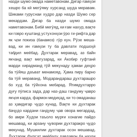
назди шумо омада наметавонам. Дигар ғамҳои
хешро ба кӣ мегӯяму хурсанд шуда меравам.
Шиками гуруснаи худро дар назди Шумо сер
мекардам. Дигар ба назди шумо омада
наметавонам. Бибӣ мегӯяд, ки ғам нахур, вақте
ки говро куштанд устухонҳои ӯро ги-рифта дар
як ҷои покиза (банамоз) гӯр кун. Рӯзе меша-
вад, ки ин ғамҳои ту ба давлати подшоҳӣ
табдил меёбад. Духтарак меравад, аз байн
якчанд вақт мегузарад, ки Акобир гуфтанӣ
марди хирадманд тӯй мекунаду ҳамаи деҳро
ба тӯйяш даъват менамояд. Ҳама пиру барно
ба тӯй мераванд. Модарандараш духтарашро
бо худ ба тӯйхона мебарад. Ятимдухтарро
дуғу пӯписа зада, дар наз-даш гандуму ҷавро
якҷоя карда, фармон медиҳад, ки то омаданаш
аз ҳамдигар ҷудо кунад. Вақте ки духтарак
баҷудо кардани гандуму ҷав овора мегардад,
бо амри Худои таъоло мурғи хонагие пайдо
мешавад, ки арзану ҷувории духтаракро ҷудо
мекунад. Мушкилии духтарак осон мешавад.
Духтарак фурсат меёбаду давдавон ба назди