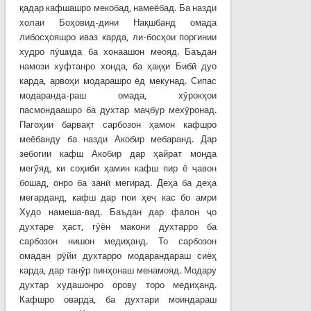
қадар кафшашро мекобад, намеёбад. Ба назди
холаи Боҳовид-дини Нақшбанд омада
либосҳояшро иваз карда, ли-босҳои поргинии
худро пӯшида ба хонаашон меояд. Баъдан
намози хуфтанро хонда, ба ҳаққи Бибӣ дуо
карда, арвоҳи модарашро ёд мекунад. Сипас
модаранда-раш омада, хӯрокҳои
пасмондаашро ба духтар маҷбур мехӯронад.
Пагоҳии барвақт сарбозон ҳамон кафшро
меёбанду ба назди Акобир мебаранд. Дар
зебогии кафш Акобир дар ҳайрат монда
мегӯяд, ки соҳиби ҳамин кафш пир ё ҷавон
бошад, онро ба занӣ мегирад. Деҳа ба деҳа
мегарданд, кафш дар пои ҳеҷ кас бо амри
Худо намеша-вад. Баъдан дар фалон ҷо
духтаре ҳаст, гӯён макони духтарро ба
сарбозон нишон медиҳанд. То сарбозон
омадан рӯйи духтарро модарандараш сиёҳ
карда, дар танӯр пинҳонаш менамояд. Модару
духтар худашонро орову торо медиҳанд.
Кафшро оварда, ба духтари моиндараш