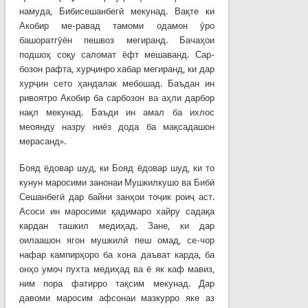
намуда, Бибисешанбегӣ мекунад. Вақте ки
Акобир ме-равад тамоми одамон ӯро
башоратгӯён пешвоз мегиранд. Бачаҳои
подшоҳ соқу саломат ёфт мешаванд. Сар-
бозон рафта, хурҷинро хабар мегиранд, ки дар
хурҷин сето ҳандалак мебошад. Баъдан ин
ривоятро Акобир ба сарбозон ва аҳли дарбор
нақл мекунад. Баъди ин амал ба ихлос
меоянду назру ниёз дода ба мақсадашон
мерасанд».
Бояд ёдовар шуд, ки Бояд ёдовар шуд, ки то
кунун маросими занонаи Мушкилкушо ва Бибӣ
Сешанбегӣ дар байни занҳои тоҷик роиҷ аст.
Асоси ин маросими қадимаро хайру садақа
кардан ташкил медиҳад. Зане, ки дар
оилаашон ягон мушкилӣ пеш омад, се-чор
нафар кампирҳоро ба хона даъват карда, ба
онҳо умоч пухта медиҳад ва ё як каф мавиз,
ним пора фатирро тақсим мекунад. Дар
давоми маросим афсонаи мазкурро яке аз