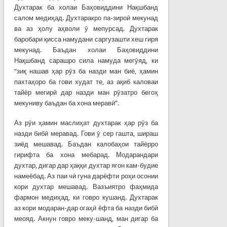
Духтарак ба холаи Баҳовиддини Нақшбанд
салом медиҳад. Духтаракро па-зироӣ мекунад
ва аз ҳолу аҳволи ӯ мепурсад. Духтарак
баробари қисса намудани саргузашти хеш гиря
мекунад. Баъдан холаи Баҳовиддини
Нақшбанд сарашро сила намуда мегӯяд, ки
“зиқ нашав ҳар рӯз ба назди ман биё, ҳамин
пахтаҳоро ба гови худат те, аз ақиб каловаи
тайёр мегирӣ дар назди ман рӯзатро бегоҳ
мекуниву баъдан ба хона меравӣ”.
Аз рӯи ҳамин маслиҳат духтарак ҳар рӯз ба
назди бибӣ меравад. Гови ӯ сер гашта, шираш
зиёд мешавад. Баъдан калобаҳои тайёрро
гирифта ба хона мебарад. Модарандари
духтар, дигар дар ҳаққи духтар ягон кам-будие
намеёбад. Аз паи чӣ гуна дарёфти роҳи осонии
кори духтар мешавад. Вазъиятро фаҳмида
фармон медиҳад, ки говро кушанд. Духтарак
аз кори модаран-дар огаҳӣ ёфта ба назди бибӣ
меояд. Акнун говро меку-шанд, ман дигар ба