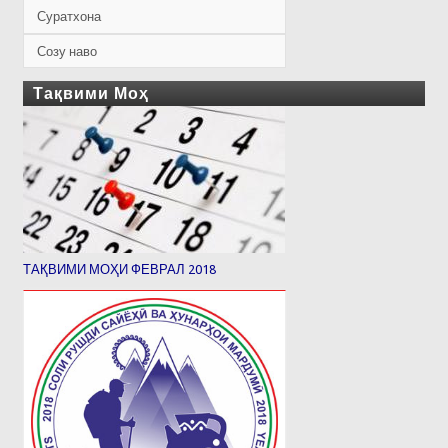
Суратхона
Созу наво
Тақвими Моҳ
ТАҚВИМИ МОҲИ ФЕВРАЛ 2018