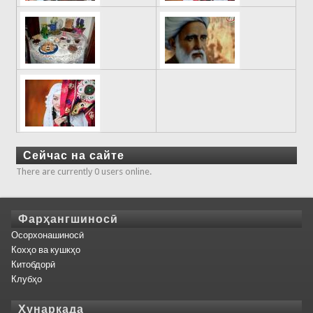
Сейчас на сайте
There are currently 0 users online.
Фарҳангшиносӣ
Осорхонашиносӣ
Кохҳо ва кушкҳо
Китобдорӣ
Клубҳо
Ҳунаркада