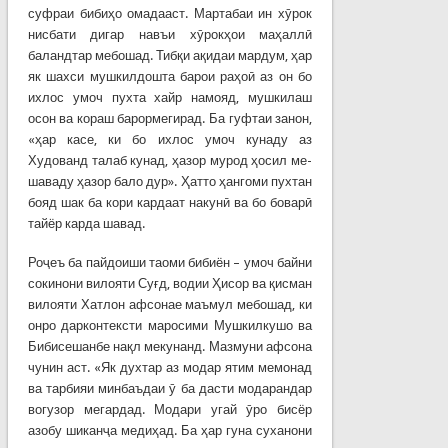
суфраи бибиҳо омадааст. Мартабаи ин хӯрок
нисбати дигар навъи хӯрокҳои маҳаллӣ
баландтар мебошад. Тибқи ақидаи мардум, ҳар
як шахси мушкилдошта барои раҳоӣ аз он бо
ихлос умоч пухта хайр намояд, мушкилаш
осон ва кораш барормегирад. Ба гуфтаи занон,
«ҳар касе, ки бо ихлос умоч кунаду аз
Худованд талаб кунад, ҳазор мурод ҳосил ме-
шаваду ҳазор бало дур». Ҳатто ҳангоми пухтан
бояд шак ба кори кардаат накунӣ ва бо боварӣ
тайёр карда шавад.
Роҷеъ ба пайдоиши таоми бибиён – умоч байни
сокинони вилояти Суғд, водии Ҳисор ва қисман
вилояти Хатлон афсонае маъмул мебошад, ки
онро дарконтексти маросими Мушкилкушо ва
Бибисешанбе нақл мекунанд. Мазмуни афсона
чунин аст. «Як духтар аз модар ятим мемонад
ва тарбияи минбаъдаи ӯ ба дасти модарандар
вогузор мегардад. Модари угай ӯро бисёр
азобу шиканҷа медиҳад. Ба ҳар гуна суханони