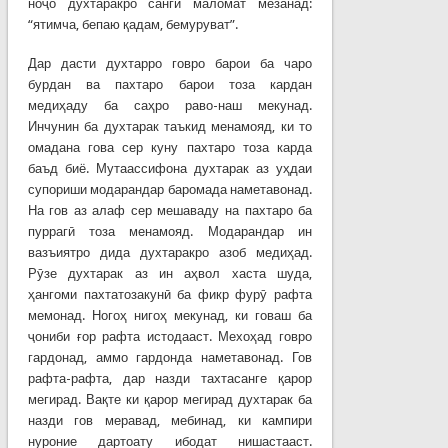
ноҷо духтаракро санги маломат мезанад:
“ятимча, бепаю қадам, бемуруват”.
Дар дасти духтарро говро барои ба чаро
бурдан ва пахтаро барои тоза кардан
медиҳаду ба саҳро раво-наш мекунад.
Инчунин ба духтарак таъкид менамояд, ки то
омадана гова сер куну пахтаро тоза карда
баъд биё. Мутаассифона духтарак аз уҳдаи
супориши модарандар баромада наметавонад.
На гов аз алаф сер мешаваду на пахтаро ба
пуррагӣ тоза менамояд. Модарандар ин
вазъиятро дида духтаракро азоб медиҳад.
Рӯзе духтарак аз ин аҳвол хаста шуда,
ҳангоми пахтатозакунӣ ба фикр фурӯ рафта
мемонад. Ногоҳ нигоҳ мекунад, ки говаш ба
ҷониби ғор рафта истодааст. Мехоҳад говро
гардонад, аммо гардонда наметавонад. Гов
рафта-рафта, дар назди тахтасанге қарор
мегирад. Вақте ки қарор мегирад духтарак ба
назди гов меравад, мебинад, ки кампири
нуроние дартоату ибодат нишастааст.