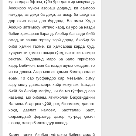
кушандара ёфтем, гӯён ӯро дастгир мекунанд.
Акобирро чунон азобаш доданд, ки сангсор
намуда, аз деҳа ба деҳа, аз шаҳр ба шаҳр ва
дар охир сари дор бурданд. Ба амри Худо
Акобир илтимосу илтиҷо кард, ки ӯро ба назди
бибии ҳамсараш баранд. Акобир ба назди бибӣ
омад, ки занаш гиряву зорӣ дорад. Акобир ба
бибӣ ҳамин таоме, ки ҳамсараш карда буд,
хусусияти ҳамон таомро гӯед, вақте ки таомро
рехтам, Худованд маро ба бало гирифтор
кард. Бибиҷон, ман ба назди шумо омадам, то
ин ки донам. Агар ман аз ҳамин балоҳо халос
ёбам, 10 сар гӯсфандро сар мезанам, симу
зару молу давлатамро хайр мекунам. Баъдан
бибӣ ба Акобир мегӯяд, ки ба мо гӯсфанд сар
назанед, мо бибием, ятимхолаи Баҳовиддини
Валием. Агар роҳ ҷӯйӣ, роҳ бинамоем, давлат
хоҳӣ, давлат намоем, бахтталаб бахт,
фарзандтаб фарзанд, ҳазор му-род ҳосил
шавад, ҳазор балоҳо дур шавад.
Ҳамин тариқ, Акобир гуфтаҳои бибиро амалӣ