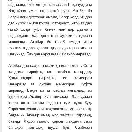
орд монда мисли гуфтаи холаи Баҳовуддини
Нақшбанд умоч ва чапотӣ пухт. Акобир ба
назди деги духтарак омада, назар кард, ки дар
дег хӯроки умоч пухта истодааст. Акобир дар
ғазаб шуда гуфт: бинен ман дар давлати
подшоҳиям, дар деги ман хӯроки фақирона
мепазанд. Акобир ба ғазаб омада деги
пухтаистодаро ҳавола дода, духтарро малол
меку-над. Баъдан баромада ба саҳро меравад.
Акобир дар саҳро палаки ҳандала дошт. Сето
ҳандала гирифта, аз ғазабаш мегардад.
Ҳандалаҳоро ги-рифта, ба ҳамсарам
мебараму аз дилаш мебарорам, гуфта
меравад. Вақте ки аз сафар мегардад, аз
хурҷинҳои Акобир хун мечакад. Дар ҳамин
ҳолат сето писари под-шоҳ гум шуда буд.
Сарбозон кушандаи шоҳбачаҳоро ме-кофтанд.
Вақте ки Акобир омад ӯро тафтиш карданд,
баамри Худои таъоло ҳарсеи ҳандала сари
бачаҳои под-шоҳ шуда буд. Сарбозон