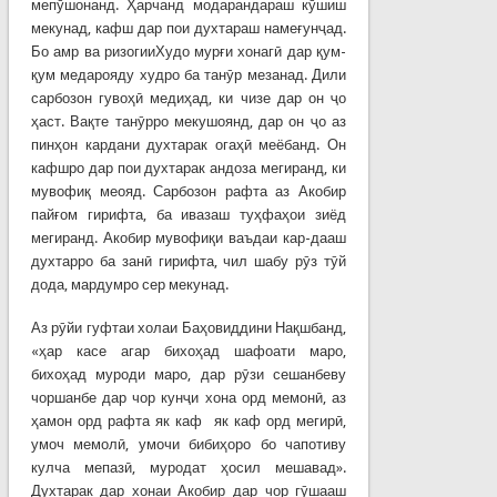
мепӯшонанд. Ҳарчанд модарандараш кӯшиш
мекунад, кафш дар пои духтараш намеғунҷад.
Бо амр ва ризогииХудо мурғи хонагӣ дар қум-
қум медарояду худро ба танӯр мезанад. Дили
сарбозон гувоҳӣ медиҳад, ки чизе дар он ҷо
ҳаст. Вақте танӯрро мекушоянд, дар он ҷо аз
пинҳон кардани духтарак огаҳӣ меёбанд. Он
кафшро дар пои духтарак андоза мегиранд, ки
мувофиқ меояд. Сарбозон рафта аз Акобир
пайғом гирифта, ба ивазаш туҳфаҳои зиёд
мегиранд. Акобир мувофиқи ваъдаи кар-дааш
духтарро ба занӣ гирифта, чил шабу рӯз тӯй
дода, мардумро сер мекунад.
Аз рӯйи гуфтаи холаи Баҳовиддини Нақшбанд,
«ҳар касе агар бихоҳад шафоати маро,
бихоҳад муроди маро, дар рӯзи сешанбеву
чоршанбе дар чор кунҷи хона орд мемонӣ, аз
ҳамон орд рафта як каф як каф орд мегирӣ,
умоч мемолӣ, умочи бибиҳоро бо чапотиву
кулча мепазӣ, муродат ҳосил мешавад».
Духтарак дар хонаи Акобир дар чор гӯшааш