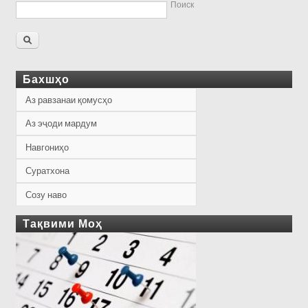
Поиск
Бахшҳо
Аз равзанаи қомусҳо
Аз эҷоди мардум
Навгониҳо
Суратхона
Созу наво
Тақвими Моҳ