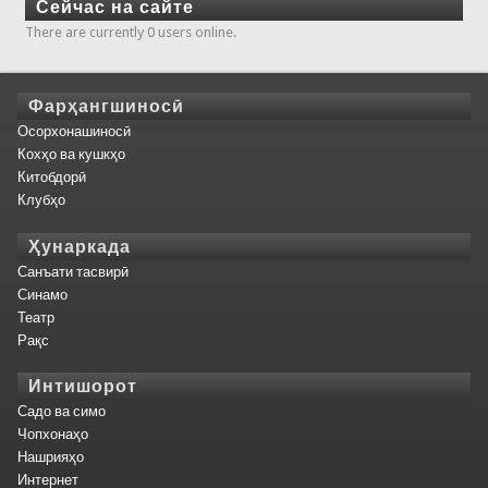
Сейчас на сайте
There are currently 0 users online.
Фарҳангшиносӣ
Осорхонашиносӣ
Кохҳо ва кушкҳо
Китобдорӣ
Клубҳо
Ҳунаркада
Санъати тасвирӣ
Синамо
Театр
Рақс
Интишорот
Садо ва симо
Чопхонаҳо
Нашрияҳо
Интернет