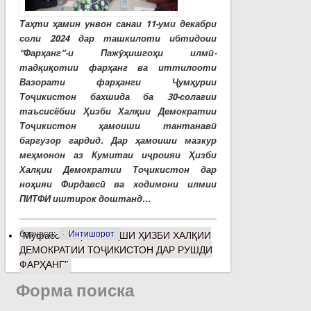
Таҳти ҳамин унвон санаи 11-уми декабри
соли 2024 дар ташкилоти ибтидоии
“Фарҳанг”-и Пажӯҳишгоҳи илмӣ-
тадқиқотии фарҳанг ва иттилооти
Вазорати фарҳанги Ҷумҳурии
Тоҷикистон бахшида ба 30-солагии
таъсисёбии Ҳизби Халқии Демократии
Тоҷикистон ҳамоиши тантанавӣ
баргузор гардид. Дар ҳамоиши мазкур
меҳмонон аз Кумитаи иҷроияи Ҳизби
Халқии Демократии Тоҷикистон дар
ноҳияи Фирдавсӣ ва ходимони илмии
ПИТФИ иштирок доштанд...
барчасп:
Интишорот
Муфассалтар
о “НАҚШИ ҲИЗБИ ХАЛҚИИ
ДЕМОКРАТИИ ТОҶИКИСТОН ДАР РУШДИ
ФАРҲАНГ”
Форма поиска