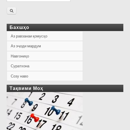
Бахшҳо
Аз равзанаи қомусҳо
Аз эҷоди мардум
Навгониҳо
Суратхона
Созу наво
Тақвими Моҳ