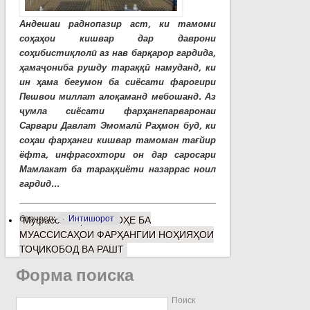
Андешаи раднопазир аст, ки тамоми
соҳаҳои кишвар дар даврони
соҳибистиқлолӣ аз нав барқарор гардида,
ҳамаҷониба рушду тараққӣ намуданд, ки
ин ҳама бегумон ба сиёсати фарогири
Пешвои миллат алоқаманд мебошанд. Аз
ҷумла сиёсати фарҳангпарваронаи
Сарвари Давлат Эмомалӣ Раҳмон буд, ки
соҳаи фарҳанги кишвар тамоман тағйир
ёфта, инфрасохтори он дар саросари
Мамлакат ба тараққиёти назаррас ноил
гардид...
барчасп:
Интишорот
Муфассалтар
о НИГОҲЕ БА
МУАССИСАҲОИ ФАРҲАНГИИ НОҲИЯҲОИ
ТОҶИКОБОД ВА РАШТ
Форма поиска
Поиск