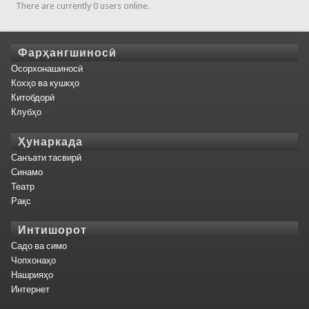
There are currently 0 users online.
Фарҳангшиносӣ
Осорхонашиносӣ
Кохҳо ва кушкҳо
Китобдорӣ
Клубҳо
Ҳунаркада
Санъати тасвирӣ
Синамо
Театр
Рақс
Интишорот
Садо ва симо
Чопхонаҳо
Нашрияҳо
Интернет