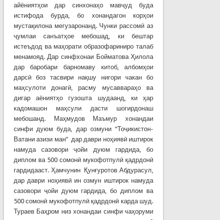
айёниятҳои дар синхонаҳо мавҷуд буда
истифода бурда, бо хонандагон корҳои
мустақилона мегузаронанд. Чунки рассомӣ аз
ҷумлаи санъатҳое мебошад, ки бештар
истеъдод ва маҳорати образофариниро талаб
менамояд. Дар синфхонаи Бойматова Ҳилола
дар баробари барномаву китоб, албомҳои
дарсӣ боз тасвири нақшу нигори чакан бо
маҳсулоти донагӣ, расму мусаввараҳо ва
дигар аёниятҳо гузошта шудаанд, ки ҳар
кадомашон маҳсули дасти шогирдонаш
мебошанд. Маҳмудов Маъмур хонандаи
синфи дуюм буда, дар озмуни “Тоҷикистон-
Ватани азизи ман” дар даври ноҳиявӣ иштирок
намуда сазовори ҷойи дуюм гардида, бо
диплом ва 500 сомонӣ мукофотпулӣ қадрдонӣ
гардидааст. Ҳамчунин Қунғуротов Абдурасул,
дар даври ноҳиявӣ ин озмун иштирок намуда
сазовори ҷойи дуюм гардида, бо диплом ва
500 сомонӣ мукофотпулӣ қадрдонӣ карда шуд.
Тураев Баҳром низ хонандаи синфи чаҳоруми