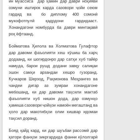
ин муассиса дар ҳамин дар даври ноҳиявӣ
озмуни иштирок карда сазовори ҷойи сеюм
гардид ва бо диплому 400 сомонӣ
мукофотпулӣ қадрдони гардидааст.
Хонандагони номбурда ба даври минтақавӣ
роҳ ёфтаанд.
Бойматова Ҳилола ва Холматова Гулафтор
дар давоми фаъолияти хеш кӯшиш ба харҷ
додаанд, ки шогирдонро дар сатҳи хуб тайёр
намуда, барои рушд додани завқу салиқаи
эшон самҳи арзандаи хешро гузоранд.
Кучкаров Шерзод, Раҳмонова Меҳрангез ва
чандеи дигар аз зумраи хонандагоне
мебошанд, ки дар давоми таҳсили мактаб
фаъолияти хуб нишон дода, дар озмунҳо
ҳамеша сазовори ҷойҳои намоён мегаштанд ва
ҳоло дар макотибҳои олии кишвар идомаи
таҳсил доранд.
Бояд қайд кард, ки дар шуъбаи рассомӣ дар
қатори фанҳои зикргардида фанни кӯлолгарӣ