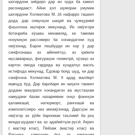
шогирдони зиёдеро дар ин ҷода ба камол
расонидааст. Айни ҳол шумораи умумии
шогирдони Холматова М. 26 нафарро ташкил
дода, дар озмунҳои шаҳрӣ ва ҷумҳуривӣ
фаъолона иштирок мекунанд. Ин омӯзгори
ботаҷриба кӯшиш менамояд, ки тамоми
нозукиҳои рассомиро ба хонандагони худ
омӯзонад. Барои пешбурди ин кор ӯ дар
синфхонааш аз айёниятҳо, аз қабили
мусаввараҳо, фигураҳои геометрӣ, кӯзаҳо аз
картон омода гардида ва кундалҳо васеъ
истифода мекунад. Ёдовар бояд шуд, ки дар
синфхона Холматова М. 9 адад малберт
мавҷуд буд. Дар баробари ин ҷиҳати такмил
додани маҳорати хонандагон ва мустаҳкам
намудани базаи назариявии онҳо фаннҳои
қаламкашӣ, натюрморт, рангкашӣ ва
композитсияро низ меомӯзонад. Дарсҳои ин
омӯзгор аз рӯйи барномаи таълимӣ ба роҳ
монда шудааст ва аз адабиётҳои русӣ: Акрил
( мастер клас), Пейзаж (мастер клас) ва
Рисунка, ҳамчунин боз аз наққошии