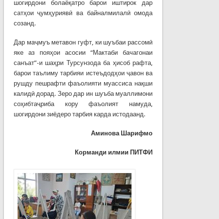
шогирдони болаёқатро барои иштирок дар
сатҳои ҷумҳуриявӣ ва байналмилалӣ омода
созанд.
Дар маҷмуъ метавон гуфт, ки шуъбаи рассомӣ
яке аз пояҳои асосии “Мактаби бачагонаи
санъат”-и шаҳри Турсунзода ба ҳисоб рафта,
барои таълиму тарбияи истеъдодҳои ҷавон ва
рушду пешрафти фаъолияти муассиса нақши
калидӣ дорад. Зеро дар ин шуъба муаллимони
соҳибтаҷриба кору фаъолият намуда,
шогирдони зиёдеро тарбия карда истодаанд.
Аминова Шарифмо
Корманди илмии ПИТФИ