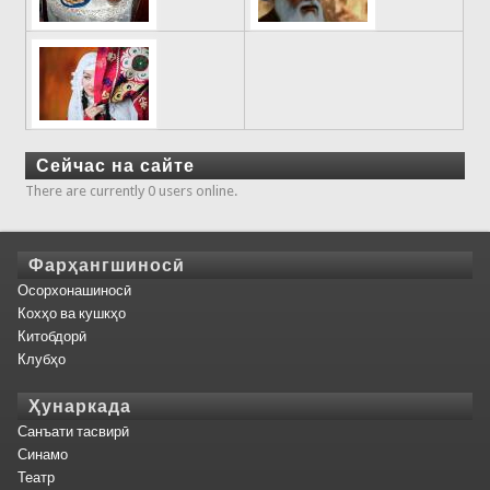
Сейчас на сайте
There are currently 0 users online.
Фарҳангшиносӣ
Осорхонашиносӣ
Кохҳо ва кушкҳо
Китобдорӣ
Клубҳо
Ҳунаркада
Санъати тасвирӣ
Синамо
Театр