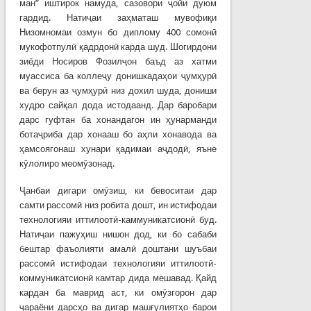
ман” иштирок намуда, сазовори ҷойи дуюм
гардид. Натиҷаи заҳматаш мувофиқи
Низомномаи озмун бо диплому 400 сомонӣ
мукофотпулӣ қадрдонӣ карда шуд. Шогирдони
зиёди Носиров Фозилҷон баъд аз хатми
муассиса ба коллеҷу донишкадаҳои ҷумҳурӣ
ва берун аз ҷумҳурӣ низ дохил шуда, дониши
худро сайқал дода истодаанд. Дар баробари
дарс гуфтан ба хонандагон ин ҳунарманди
ботаҷриба дар хонааш бо аҳли хонавода ва
ҳамсоягонаш хунари қадимаи аҷдодӣ, яъне
кӯлолиро меомӯзонад.
Ҷанбаи дигари омӯзиш, ки бевоситаи дар
самти рассомӣ низ робита дошт, ин истифодаи
технологияи иттилоотӣ-каммуникатсионӣ буд.
Натиҷаи пажуҳиш нишон дод, ки бо сабаби
бештар фаъолияти амалӣ доштани шуъбаи
рассомӣ истифодаи технологияи иттилоотӣ-
коммуникатсионӣ камтар дида мешавад. Қайд
кардан ба маврид аст, ки омӯзгорон дар
ҷараёни дарсҳо ва дигар машғулиятҳо барои