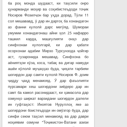
ба роҳ монда шудааст, ки таҳсили онро
ҳунарманди моҳир ва соҳибистеъдоди тоҷик
Носиров Фозилҷон бар уҳда дорад. Тӯли 11
сол мешававд, ӯ дар ин даргоҳ ба хонандагон
аз фанни кулолӣ дарс мегӯяд. Шумораи
умумии хонандагонаш айни ҳол 25 нафарро
ташкил карда, машғулияти онҳо дар
синфхонаи кулолгарӣ, ки дар қабати
осорхонаи адабии Мирзо Турсунзода ҷойгир
аст, гузаронида мешавад. Синфхона бо
аёниятҳои кӯза, коса, табақ ва дигар намуди
ашёи кӯлолӣ муҷаҳҳаз буда, ҷиҳати тарбияи
шогирдон дар самти кулолӣ Носиров Ф. доим
ҷидду ҷаҳд менамояд. Ӯ дар фаъолияти
пурсамари хеш шогирдони зиёдеро дар ин
самт ба камол расонидааст, ки ҳамасола дар
озмунҳо ширкат варзидани шогирдон далели
ин гуфтаҳост: Иноятов Нуруллоҳ яке аз
шогирдони боистеъдоди ин омӯзгор буда, дар
синфи сеюм таҳсил менамояд ва дар даври
ноҳиявии озмуни “Тоҷикистон-Ватани азизи