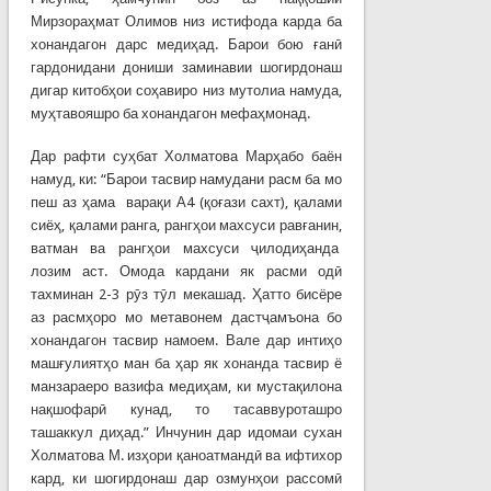
Мирзораҳмат Олимов низ истифода карда ба
хонандагон дарс медиҳад. Барои бою ғанӣ
гардонидани дониши заминавии шогирдонаш
дигар китобҳои соҳавиро низ мутолиа намуда,
муҳтавояшро ба хонандагон мефаҳмонад.
Дар рафти суҳбат Холматова Марҳабо баён
намуд, ки: “Барои тасвир намудани расм ба мо
пеш аз ҳама варақи А4 (қоғази сахт), қалами
сиёҳ, қалами ранга, рангҳои махсуси равғанин,
ватман ва рангҳои махсуси ҷилодиҳанда
лозим аст. Омода кардани як расми одӣ
тахминан 2-3 рӯз тӯл мекашад. Ҳатто бисёре
аз расмҳоро мо метавонем дастҷамъона бо
хонандагон тасвир намоем. Вале дар интиҳо
машғулиятҳо ман ба ҳар як хонанда тасвир ё
манзараеро вазифа медиҳам, ки мустақилона
нақшофарӣ кунад, то тасаввуроташро
ташаккул диҳад.” Инчунин дар идомаи сухан
Холматова М. изҳори қаноатмандӣ ва ифтихор
кард, ки шогирдонаш дар озмунҳои рассомӣ