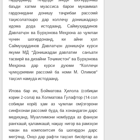
баъди хатми муассиса барои мукаммал
гардонидани донишу таҷрибаи рассомӣ
таҳисолатошро дар коллеҷу донишкадаҳо
идома дода истодаанд. Саймуҳиддинов
Давлатҷон ва Бурҳонова Меҳрона аз ҷумлаи
чунин шогирдонанд, ки айни ҳол
Саймуҳиддинов Давлатҷон донишҷӯи курси
якуми МД “Донишкадаи давлатии санъати
тасвирӣ ва дизайни Тоҷикистон” ва Бурҳонова
Меҳрона дар курси дуюми “Коллеҷи
ҷумҳуриявии рассомӣ ба номи М. Олимов”
таҳсил намуда истодаанд.
Илова бар ин, Бойматова Ҳилола (собиқаи
кории 2-сола) ва Холматова Гулафтор (14 сол
собиқаи корӣ) ҳам аз ҷумлаи омӯзгорони
синфхонаи рассомӣ буда, ба хонандагон дарс
медиҳанд. Муаллимони номбурда аз фанҳои
рангкашӣ, қаламкашӣ, нақшу нигор ва рамзҳои
чакан ва композитсия ба шогирдон дарс
мегӯянд. Онҳо дар рафти таҳсил бисёртар аз