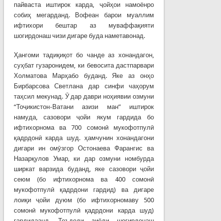
пайваста иштирок карда, ҷойҳои намоёнро
собиҳ мегарданд. Вофеан барои муаллим
ифтихори бештар аз муваффақияти
шогирдонаш чизи дигаре буда наметавонад.
Ҳангоми тадиқиқот бо чанде аз хонандагон,
суҳбат гузаронидем, ки бевосита дастпарвари
Холматова Марҳабо буданд. Яке аз онҳо
Бирбарсова Светлана дар синфи чаҳорум
таҳсил мекунад. Ӯ дар даври ноҳиявии озмуни
“Тоҷикистон-Ватани азизи ман” иштирок
намуда, сазовори ҷойи якум гардида бо
ифтихорнома ва 700 сомонӣ мукофотпулӣ
қадрдонӣ карда шуд. ҳамчунин хонандагони
дигари ин омӯзгор Остонаева Фарангис ва
Назарқулов Умар, ки дар озмуни номбурда
ширкат варзида буданд, яке сазовори ҷойи
сеюм (бо ифтихорнома ва 400 сомонӣ
мукофотпулӣ қадрдони гардид) ва дигаре
лоиқи ҷойи дуюм (бо ифтихорномаву 500
сомонӣ мукофотпулӣ қадрдони карда шуд)
гардидаанд. Теъдоди зиёди шогирдонаш