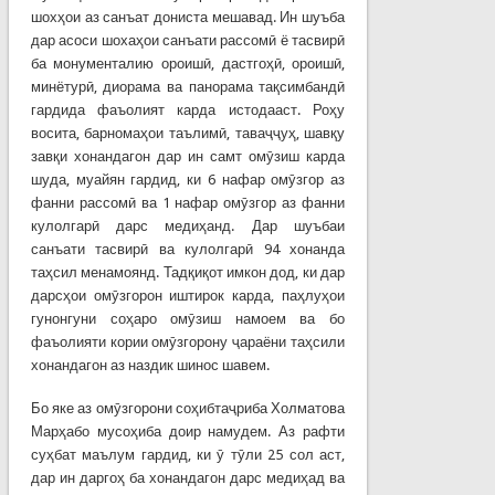
шохҳои аз санъат дониста мешавад. Ин шуъба
дар асоси шохаҳои санъати рассомӣ ё тасвирӣ
ба монументалию ороишӣ, дастгоҳӣ, ороишӣ,
минётурӣ, диорама ва панорама тақсимбандӣ
гардида фаъолият карда истодааст. Роҳу
восита, барномаҳои таълимӣ, таваҷҷуҳ, шавқу
завқи хонандагон дар ин самт омӯзиш карда
шуда, муайян гардид, ки 6 нафар омӯзгор аз
фанни рассомӣ ва 1 нафар омӯзгор аз фанни
кулолгарӣ дарс медиҳанд. Дар шуъбаи
санъати тасвирӣ ва кулолгарӣ 94 хонанда
таҳсил менамоянд. Тадқиқот имкон дод, ки дар
дарсҳои омӯзгорон иштирок карда, паҳлуҳои
гунонгуни соҳаро омӯзиш намоем ва бо
фаъолияти кории омӯзгорону ҷараёни таҳсили
хонандагон аз наздик шинос шавем.
Бо яке аз омӯзгорони соҳибтаҷриба Холматова
Марҳабо мусоҳиба доир намудем. Аз рафти
суҳбат маълум гардид, ки ӯ тӯли 25 сол аст,
дар ин даргоҳ ба хонандагон дарс медиҳад ва