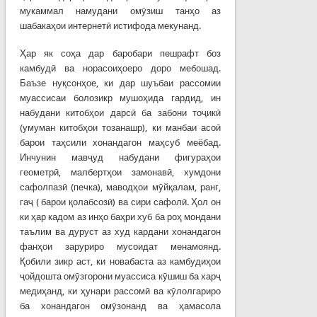
мукаммал намудани омӯзиш танҳо аз
шабакаҳои интернетӣ истифода мекунанд.
Ҳар як соҳа дар баробари пешрафт боз
камбудӣ ва норасоиҳоеро доро мебошад.
Баъзе нуқсонҳое, ки дар шуъбаи рассомии
муассисаи болозикр мушоҳида гардид, ин
набудани китобҳои дарсӣ ба забони тоҷикӣ
(умуман китобҳои тозанашр), ки манбаи асоӣ
барои таҳсили хонандагон маҳсуб меёбад.
Инчунин мавҷуд набудани фигураҳои
геометрӣ, малбертҳои замонавӣ, хумдони
сафолпазӣ (печка), маводҳои мӯйқалам, ранг,
гаҷ ( барои қолабсозӣ) ва сири сафолӣ. Ҳол он
ки ҳар кадом аз инҳо баҳри хуб ба роҳ мондани
таълим ва дуруст аз худ кардани хонандагон
фанҳои заруриро мусоидат менамоянд.
Қобили зикр аст, ки новабаста аз камбудиҳои
ҷойдошта омӯзгорони муассиса кӯшиш ба харҷ
медиҳанд, ки ҳунари рассомӣ ва кӯлолгариро
ба хонандагон омӯзонанд ва ҳамасола