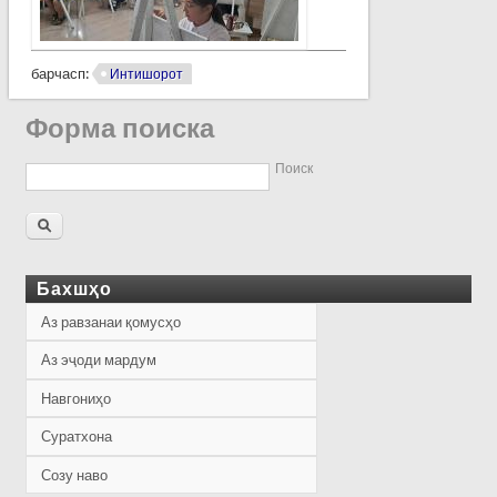
барчасп:
Интишорот
Форма поиска
Поиск
Бахшҳо
Аз равзанаи қомусҳо
Аз эҷоди мардум
Навгониҳо
Суратхона
Созу наво