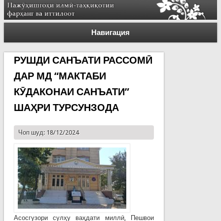
Навигация
РУШДИ САНЪАТИ РАССОМӢ
ДАР МД “МАКТАБИ
КӮДАКОНАИ САНЪАТИ”
ШАҲРИ ТУРСУНЗОДА
Чоп шуд: 18/12/2024
Асосгузори сулҳу ваҳдати миллӣ, Пешвои