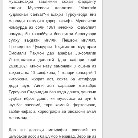
муассисаҳои таълимии соҳаи фарҳангу
санъат Муассисаи давлатии “Мактаби
кӯдаконаи санъат”-и шаҳри Турсунзода низ
мавриди пажуҳиш қарор гирифт. Муассисаи
номбурда аз соли 1961 инҷониб фаъолият
намуда, бо ташаббуси бевоситаи Асосгузори
сулҳу ваҳдати миллӣ, Пешвои миллат,
Президенти Ҷумҳурии Тоҷикистон муҳтарам
Эмомалӣ Раҳмон дар арафаи 30-солагии
Истиқлолияти давлатӣ (дар сафари корӣ
26.08.2021 бинои наву замонавӣ 3 ошёна аз
таҳхона ва 15 синфхона, 1 толори консертӣ 1
китобхона) иборат аст, сохта ба истифода
дода шуд. Айни ҳол сарварии мактабро
Турсунов Садриддин бар уҳда дошта, ҳангоми
суҳбат иброз дошт, ки муассиса аз рӯи 6
шуъба: рассомӣ, тори камонӣ, фортепиано,
зарбӣ-нафасӣ, хореографӣ ва овозхонӣ амал
менамояд.
Дар ин даргоҳи маърифат рассомӣ аз
шуъбаҳои асосӣ ба шумор меравад. Зеро он аз