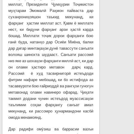
миллат, Президенти Ҷумҳурии Тоҷикистон
муҳтарам Эмомалӣ Раҳмон пайваста дар
суханрониҳояшон таъкид мекунанд, ки
фарҳанг ҳастии миллат аст. Қавм ё миллате
нест, ки бидуни фарҳанг арзи ҳастӣ карда
бошад. Миллати тоҷик дорои фарҳанги бою
ғанӣ буда, натанҳо дар Осиёи Миёна, балки
дар дигар минтақаҳои дунё тавассути санъати
волояш шинохта шудааст. Санъати рассомӣ
низ яке аз шохаҳои фарҳанги миллӣ аст, ки дар
он олами ҳастиро метавон дарҷ кард.
Рассомӣ ё худ тасвирнигорӣ истеъдоди
фитрии нафаре мебошад, ки бо истифода аз
тасаввуроти бою ғайриоддӣ ва рангҳои гуногун
метавонад олами навинеро офарад. Ҷиҳати
такмил додани чунин истеъдод муассисаҳои
таълимии соҳаи фарҳангу санъат амал
мекунанд, ки рассомро ҳунармандони касбӣ
омода менамоянд.
Дар радифи омӯзиш ва баррасии вазъи