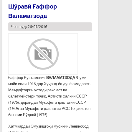
Шӯравӣ Ғаффор
Валаматзода
Чоп шуд: 26/01/2016
Ғаффор Рустамович
ВАЛАМАТЗОДА
9-уми
майи соли 1916 дар Хуҷанд ба дунё омадааст.
Маъруфтарин устоди рақс аст ва
балетмейстери тоҷик, Артисти халқии СССР
(1976), дорандаи Мукофоти давлатии СССР
(1949) ва Мукофоти давлатии РСС Тоҷикистон
ба номи Рӯдакӣ (1975).
Хатмкардаи Омӯзишгоҳи мусиқии Ленинобод