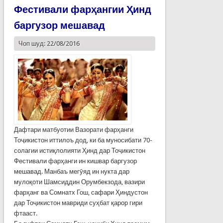
Фестивали фарҳангии Ҳинд
баргузор мешавад
Чоп шуд: 22/08/2016
Дафтари матбуотии Вазорати фарҳанги
Тоҷикистон иттилоъ дод, ки ба муносибати 70-
солагии истиқлолияти Ҳинд дар Тоҷикистон
Фестивали фарҳанги ин кишвар баргузор
мешавад. Манбаъ мегӯяд ин нукта дар
мулоқоти Шамсиддин Орумбекзода, вазири
фарҳанг ва Сомнатх Гош, сафари Ҳиндустон
дар Тоҷикистон мавриди суҳбат қарор гири
фтааст.