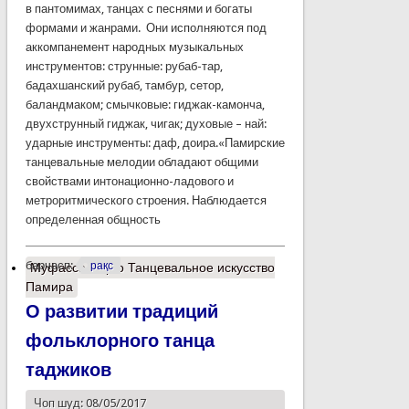
в пантомимах, танцах с песнями и богаты
формами и жанрами. Они исполняются под
аккомпанемент народных музыкальных
инструментов: струнные: рубаб-тар,
бадахшанский рубаб, тамбур, сетор,
баландмаком; смычковые: гиджак-камонча,
двухструнный гиджак, чигак; духовые – най:
ударные инструменты: даф, доира.«Памирские
танцевальные мелодии обладают общими
свойствами интонационно-ладового и
метроритмического строения. Наблюдается
определенная общность
барчасп:
рақс
Муфассалтар
о Танцевальное искусство
Памира
О развитии традиций
фольклорного танца
таджиков
Чоп шуд: 08/05/2017