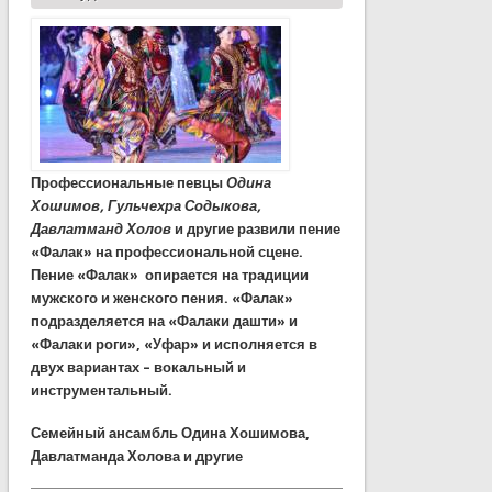
Профессиональные певцы
Одина
Хошимов, Гульчехра
Содыкова,
Давлатманд
Холов
и другие развили пение
«Фалак» на профессиональной сцене.
Пение «Фалак» опирается на традиции
мужского и женского пения. «Фалак»
подразделяется на «Фалаки
дашти» и
«Фалаки
роги», «Уфар» и исполняется в
двух вариантах – вокальный и
инструментальный.
Семейный ансамбль Одина Хошимова,
Давлатманда
Холова и другие