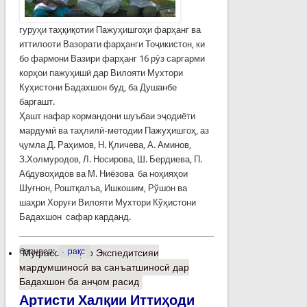
гуруҳи таҳқиқотии Пажуҳишгоҳи фарҳанг ва
иттилооти Вазорати фарҳанги Тоҷикистон, ки
бо фармони Вазири фарҳанг 16 рӯз саргарми
корҳои пажуҳишӣ дар Вилояти Мухтори
Куҳистони Бадахшон буд, ба Душанбе
баргашт.
Ҳашт нафар кормандони шуъбаи эҷодиёти
мардумӣ ва таҳлилӣ-методии Пажуҳишгоҳ, аз
ҷумла Д. Раҳимов, Н. Қличева, А. Аминов,
З.Холмуродов, Л. Носирова, Ш. Бердиева, П.
Абдувоҳидов ва М. Ниёзова ба ноҳияҳои
Шуғнон, Роштқалъа, Ишкошим, Рўшон ва
шаҳри Хоруғи Вилояти Мухтори Кўҳистони
Бадахшон сафар карданд.
барчасп:
рақс
Муфассалтар
о Экспедитсияи
мардумшиносӣ ва санъатшиносӣ дар
Бадахшон ба анҷом расид
Артисти Халқии Иттиҳоди