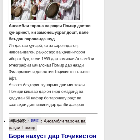
Ансамбли тарона ва рақси Помир дастаи
ҳунариест, ки замонешуҳрат дошт, вале
баъдан пароканда шуд.
Ин дастаи ҳунарӣ, ки аз сарояндагон,
навозандагон, раққосаҳо ва ҳаҷвнигорон
иборат буд, соли 1955 дар заминаи Ансамбли
этнографии бачагонаи Помир дар назди
Филармонияи давлатии Тоҷикистон таъсис
ёфт.
Аз оғоз беҳтарин ҳунармандни минтақаи
Помири кишвар дар он гирд омаданд ва
ҳудудан 60 нафар бо таронаву рақс ва
саҳнаҳои дилнишини дар қалби ҳазорон
барчасп:
рақс
Муфассалтар
о Ансамбли тарона ва
рақси Помир
Бори нахуст дар Тоҷикистон