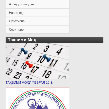
Аз эҷоди мардум
Навгониҳо
Суратхона
Созу наво
Тақвими Моҳ
ТАҚВИМИ МОҲИ ФЕВРАЛ 2018