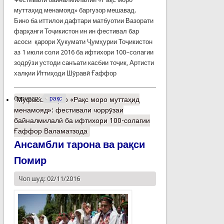
муттаҳид менамояд» баргузор мешавад.
Бино ба иттилои дафтари матбуотии Вазорати
фарҳанги Тоҷикистон ин ин фестивал бар
асоси қарори Ҳукумати Ҷумҳурии Тоҷикистон
аз 1 июли соли 2016 ба ифтихори 100–солагии
зодрӯзи устоди санъати касбии тоҷик, Артисти
халқии Иттиҳоди Шӯравӣ Ғаффор
барчасп:
рақс
Муфассалтар
о «Рақс моро муттаҳид
менамояд»: фестивали чоррӯзаи
байналмилалӣ ба ифтихори 100-солагии
Ғаффор Валаматзода
Ансамбли тарона ва рақси
Помир
Чоп шуд: 02/11/2016