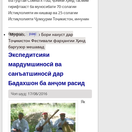
Ба гуфтаи Сомнатх Гош, ҷониби Ҳинд тасмим
гирифтааст ба муносибати 70-солагии
Истиқлолияти ин кишвар ва 25-солагии
Истиқлолияти Ҷумҳурии Тоҷикистон, инчунин
барчасп:
рақс
Муфассалтар
о Бори нахуст дар
Тоҷикистон Фестивали фарҳангии Ҳинд
баргузор мешавад
Экспедитсияи
мардумшиносӣ ва
санъатшиносӣ дар
Бадахшон ба анҷом расид
Чоп шуд: 17/08/2016
Як