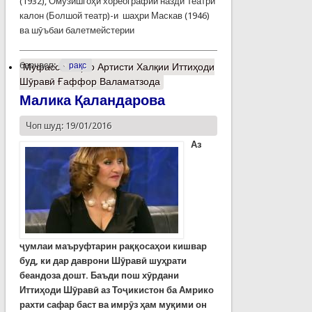
(1932), Омӯзишгоҳи хореографии назди Театри
калон (Болшой театр)-и шаҳри Маскав (1946)
ва шӯъбаи балетмейстерии
барчасп:
рақс
Муфассалтар
о Артисти Халқии Иттиҳоди
Шӯравӣ Ғаффор Валаматзода
Малика Қаландарова
Чоп шуд: 19/01/2016
Аз
ҷумлаи маъруфтарин раққосаҳои кишвар
буд, ки дар даврони Шӯравӣ шуҳрати
беандоза дошт. Баъди пош хӯрдани
Иттиҳоди Шӯравӣ аз Тоҷикистон ба Амрико
рахти сафар баст ва имрӯз ҳам муқими он