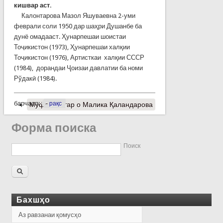
кишвар аст.
Калонтарова Мазол Яшуваевна 2-уми
феврали соли 1950 дар шаҳри Душанбе ба
дунё омадааст. Ҳунарпешаи шоистаи
Тоҷикистон (1973), Ҳунарпешаи халқии
Тоҷикистон (1976), Артисткаи халқии СССР
(1984), дорандаи Ҷоизаи давлатии ба номи
Рўдакӣ (1984).
барчасп:
рақс
Муфассалтар
о Малика Қаландарова
Форма поиска
Поиск
Бахшҳо
Аз равзанаи қомусҳо