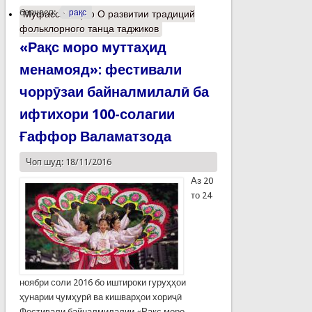
барчасп:
рақс
Муфассалтар
о О развитии традиций
фольклорного танца таджиков
«Рақс моро муттаҳид
менамояд»: фестивали
чоррӯзаи байналмилалӣ ба
ифтихори 100-солагии
Ғаффор Валаматзода
Чоп шуд: 18/11/2016
Аз 20
то 24
ноябри соли 2016 бо иштироки гуруҳҳои
ҳунарии ҷумҳурӣ ва кишварҳои хориҷӣ
Фестивали байналмилалии «Рақс моро