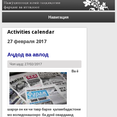
Навигация
Activities calendar
27 февраля 2017
Аҷдод ва авлод
Чоп шуд: 27/02/2017
Ва ё
шарҳи он ки чи тавр бархе қаламбадастони
мо волидонашонро ба дунё овардаанд