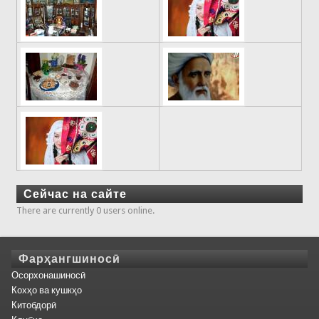
Сейчас на сайте
There are currently 0 users online.
Фарҳангшиносӣ
Осорхонашиносӣ
Кохҳо ва кушкҳо
Китобдорӣ