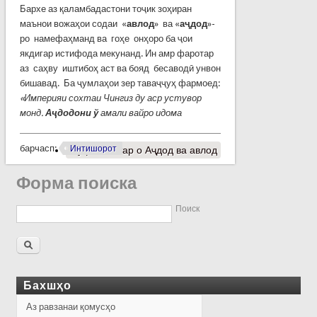
Бархе аз қаламбадастони тоҷик зоҳиран
маънои вожаҳои содаи «
авлод
» ва «
аҷдод
»-
ро намефаҳманд ва гоҳе онҳоро ба ҷои
якдигар истифода мекунанд. Ин амр фаротар
аз саҳву иштибоҳ аст ва бояд бесаводӣ унвон
бишавад. Ба ҷумлаҳои зер таваҷҷуҳ фармоед:
«Империяи сохтаи Чингиз ду аср устувор
монд.
Аҷдодони ў
амали вайро идома
барчасп:
Интишорот
Муфассалтар
о Аҷдод ва авлод
Форма поиска
Поиск
Бахшҳо
Аз равзанаи қомусҳо