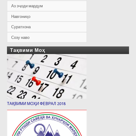
Аз эҷоди мардум
Навгониҳо
Суратхона
Созу наво
Тақвими Моҳ
ТАҚВИМИ МОҲИ ФЕВРАЛ 2018