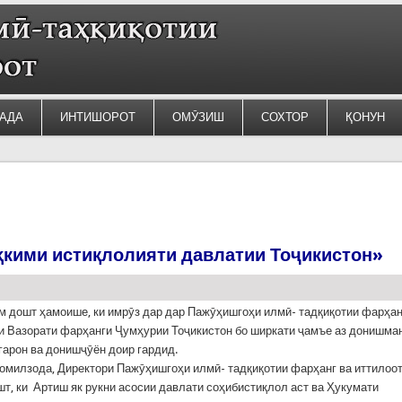
АДА
ИНТИШОРОТ
ОМӮЗИШ
СОХТОР
ҚОНУН
ҳкими истиқлолияти давлатии Тоҷикистон»
м дошт ҳамоише, ки имрӯз дар дар Пажӯҳишгоҳи илмӣ- тадқиқотии фарҳан
и Вазорати фарҳанги Ҷумҳурии Тоҷикистон бо ширкати ҷамъе аз донишма
арон ва донишҷӯён доир гардид.
милзода, Директори Пажӯҳишгоҳи илмӣ- тадқиқотии фарҳанг ва иттилоо
шт, ки Артиш як рукни асосии давлати соҳибистиқлол аст ва Ҳукумати