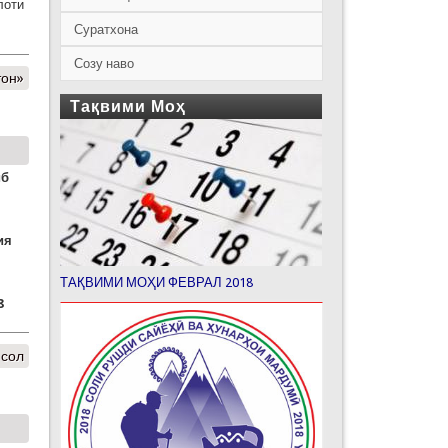
лоти
Суратхона
Созу наво
тон»
Тақвими Моҳ
иб
ия
ТАҚВИМИ МОҲИ ФЕВРАЛ 2018
8
 сол