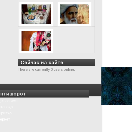
Сейчас на сайте
There are currently 0 users online.
нтишорот
о ва симо
хонаҳо
шрияҳо
ернет