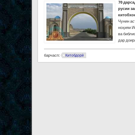
70 дарс
русии з
китобхо
Чунин ас
ноҳияи И
ва библи
дар доир
барчасп:
Китобдорӣ