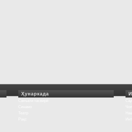
Ҳунаркада
И
Санъати тасвирӣ
Сад
Синамо
Чоп
Театр
На
Рақс
Инт