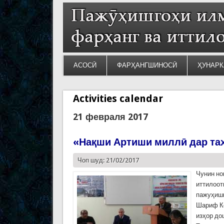
АСОСӢ
ФАРҲАНГШИНОСӢ
ҲУНАРК
Activities calendar
21 февраля 2017
«Нақши Артиши миллӣ дар та
Чоп шуд: 21/02/2017
Чунин но
иттилоот
пажуҳишг
Шариф Ко
изҳор до