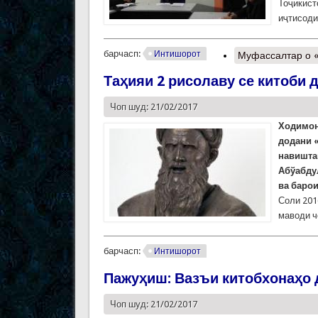
Тоҷикист
иҷтисоди
барчасп:
Интишорот
Муфассалтар
о 
Таҳияи 2 рисолаву се китоби д
Чоп шуд: 21/02/2017
Ходимон
додани 
навишта
Абўабду
ва барои
Соли 201
маводи ч
барчасп:
Интишорот
Пажуҳиш: Вазъи китобхонаҳо 
Чоп шуд: 21/02/2017