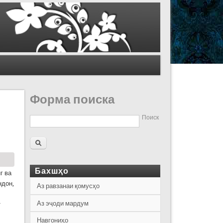
Форма поиска
Поиск
Бахшҳо
г ва
ндон,
Аз равзанаи қомусҳо
Аз эҷоди мардум
т
Навгониҳо