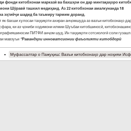
ади фонди китобхонаи марказӣ ва бахшҳои он дар минтақаҳоро китоб
амони Шӯравӣ ташкил медиҳанд. Аз 22 китобхонаи амалкунанда 18
на эҳтиёҷи шадид ба таъмиру тармим доранд.
т як бахши хулосаи таҳқиқоти ахиран анҷомшуда аз вазъи китобхонаҳо да
сфара, ки аз ҷониби ходимони илмии Шуъбаи китобшиносӣ, китобхонашин
ографияшиносии ПИТФИ анҷом шуд. Ин таҳқиқоти сотсиологӣ соли гузашт
аи мавзуъи
“Раванд
ҳ
ои
инноватсионии фаъолияти китобдорӣ
Муфассалтар
о Пажуҳиш: Вазъи китобхонаҳо дар ноҳияи Ис