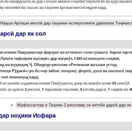
он бо назардошти ин дар солҳои аввали соҳибистиқлолӣ бо вуҷуди мушки
ву молиявӣ ба таъсис ва таҳкими артиши миллӣ иқдом кард.
«Нақши Артиши миллӣ дар таҳкими истиқлолияти давлатии Тоҷикис
арсӣ дар як сол
и илмии Пажуҳишгоҳи фарҳанг ва иттилоот соли гузашта
барои тарт
«Луғати тафсирии мусиқӣ» дар маҷмўъ 1435 истилоҳоти соҳавӣ,
нд ва м
уҳаққиқ Ҷ. Обидпур рисолаи «Ритмикаи ашъори устод
ллоҳи Рўдакӣ»-ро бо чор забон:
тоҷикӣ, форсӣ, русӣ ва инглисӣ
таҳ
 чоп пешниҳод кард.
6 аз ҷониби ходимони илмии Пажўҳишгоҳ доир ба мавзўи илмӣ
55
номгўй
опӣ, аз ҷумла
2
рисола,
1
барномаи таълимӣ,
3
китоби дарсӣ,
1
тақвим ва
4
Муфассалтар
о Таҳияи 2 рисолаву се китоби дарсӣ дар як
дар ноҳияи Исфара