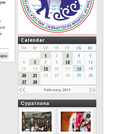
ҳои
р
осӣ
а
Calendar
ПН
ВТ
СР
ЧТ
ПТ
СБ
ВС
фара
1
2
3
4
5
6
7
8
9
10
11
12
13
14
15
16
17
18
19
20
21
22
23
24
25
26
27
28
February 2017
Суратхона