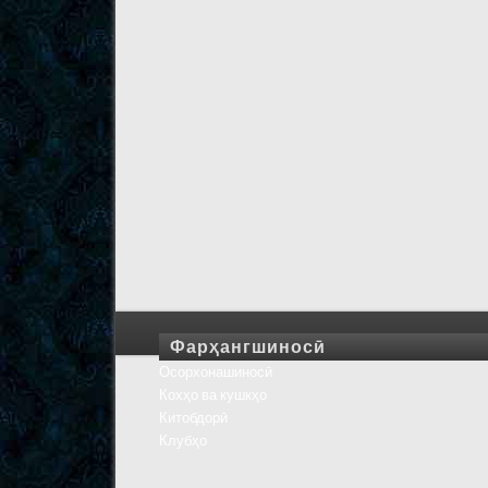
Фарҳангшиносӣ
Осорхонашиносӣ
Кохҳо ва кушкҳо
Китобдорӣ
Клубҳо