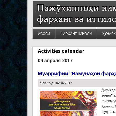
АСОСӢ
ФАРҲАНГШИНОСӢ
ҲУНАРК
Activities calendar
04 апреля 2017
Муаррифии “Намунаҳои фарҳан
Чоп шуд: 04/04/2017
Дирӯз д
тоҷик”
, 
ғайримод
Ҳамоиш б
шуд ва м