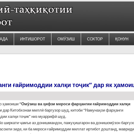
АДА
ИНТИШОРОТ
ОМӮЗИШ
СОХТОР
ҚОНУН
ги ғайримоддии халқи тоҷик” дар як ҳамои
ар ҳамоиши
“Омӯзиш ва ҳифзи мероси фарҳангии ғайримоддии халқи
ки дар Китобхонаи миллӣ баргузор шуд, китоби “Намунаҳои фарҳанги
дии халқи тоҷик” низ муаррифӣ шуд.
о ширкати ҷамъе аз донишмандон, пажуҳишгарон ва донишомӯзон баргуз
асоили зиде, ки ба мероси ғайримоддии миллат иртибот доштанд, маврид