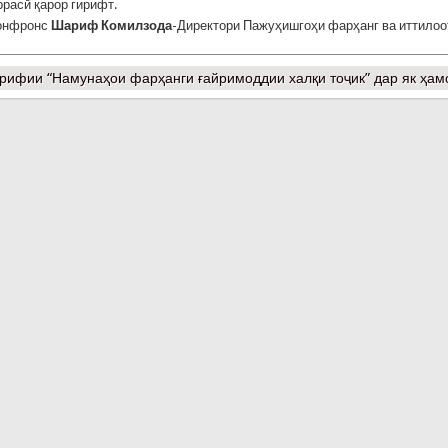
ррасӣ қарор гирифт.
Конфронс
Шариф Комилзода
-Директори Пажуҳишгоҳи фарҳанг ва иттилоо
рифии “Намунаҳои фарҳанги ғайримоддии халқи тоҷик” дар як ҳа