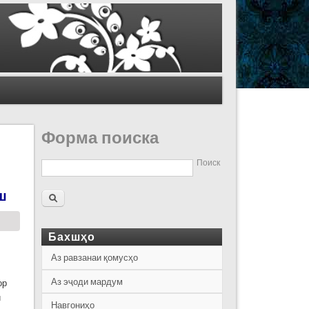
Форма поиска
Поиск
ш
Бахшҳо
Аз равзанаи қомусҳо
Аз эҷоди мардум
ор
и
Навгониҳо