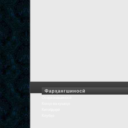
Фарҳангшиносӣ
Осорхонашиносӣ
Кохҳо ва кушкҳо
Китобдорӣ
Клубҳо