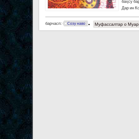
баҳсу ба
Дар ин 
барчасп:
Созу наво
Муфассалтар
о Муар