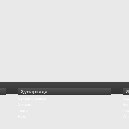
Ҳунаркада
И
Санъати тасвирӣ
Сад
Синамо
Чоп
Театр
На
Рақс
Инт