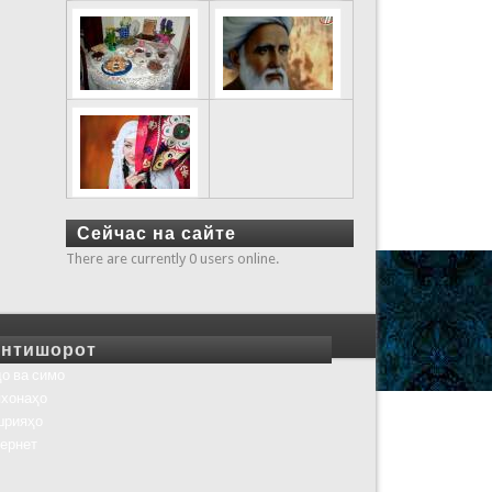
Сейчас на сайте
There are currently 0 users online.
нтишорот
о ва симо
хонаҳо
шрияҳо
ернет