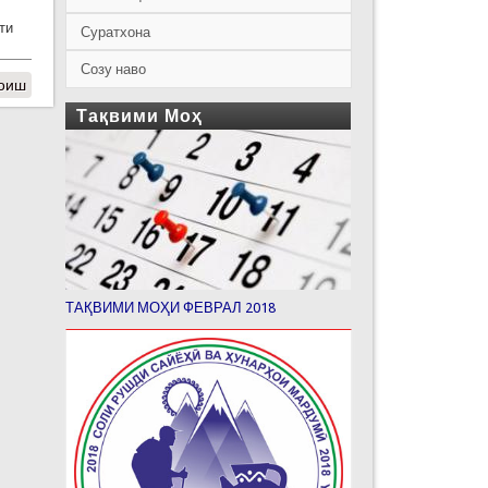
ти
Суратхона
Созу наво
моиш
Тақвими Моҳ
ТАҚВИМИ МОҲИ ФЕВРАЛ 2018