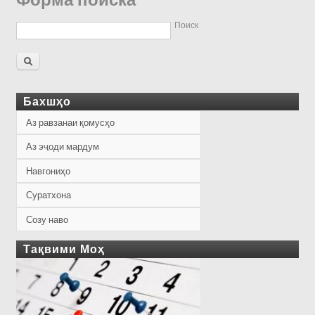
Форма поиска
Поиск
Бахшҳо
Аз равзанаи қомусҳо
Аз эҷоди мардум
Навгониҳо
Суратхона
Созу наво
Тақвими Моҳ