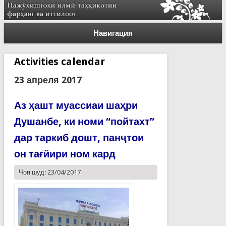
Навигация
Activities calendar
23 апреля 2017
Аз ҳашт муассиаи шаҳри
Душанбе, ки номи “пойтахт”
дар таркиб дошт, панҷтои
он тағйири ном кард
Чоп шуд: 23/04/2017