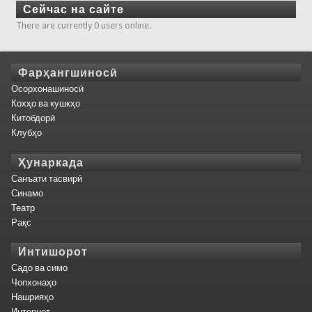
Сейчас на сайте
There are currently 0 users online.
Фарҳангшиносӣ
Осорхонашиносӣ
Кохҳо ва кушкҳо
Китобдорӣ
Клубҳо
Ҳунаркада
Санъати тасвирӣ
Синамо
Театр
Рақс
Интишорот
Садо ва симо
Чопхонаҳо
Нашрияҳо
Интернет