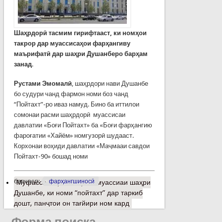
Шаҳрдорӣ тасмим гирифтааст, ки номҳои
такрор дар муассисаҳои фарҳангиву
маърифатӣ дар шаҳри Душанберо барҳам
занад.
Рустами Эмомалӣ
, шаҳрдори нави Душанбе
бо судури чанд фармон номи боз чанд
“Пойтахт”-ро иваз намуд. Бино ба иттилои
сомонаи расми шаҳрдорӣ муассисаи
давлатии «Боғи Пойтахт» ба «Боғи фарҳангию
фароғатии «Хайём» номгузорӣ шудааст.
Корхонаи воҳиди давлатии «Маҷмааи савдои
Пойтахт-90» бошад номи
барчасп:
фарҳангшиносӣ
Муфассалтар
о Аз ҳашт муассиаи шаҳри
Душанбе, ки номи “пойтахт” дар таркиб
дошт, панҷтои он тағйири ном кард